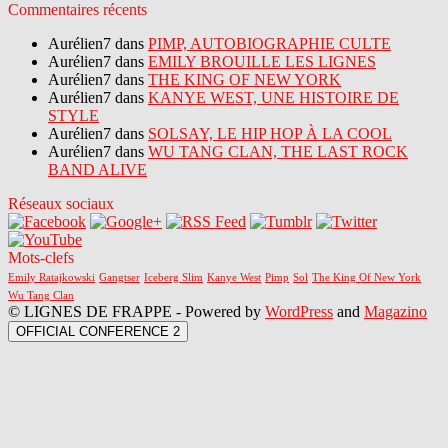
Commentaires récents
Aurélien7 dans
PIMP, AUTOBIOGRAPHIE CULTE
Aurélien7 dans
EMILY BROUILLE LES LIGNES
Aurélien7 dans
THE KING OF NEW YORK
Aurélien7 dans
KANYE WEST, UNE HISTOIRE DE
STYLE
Aurélien7 dans
SOLSAY, LE HIP HOP À LA COOL
Aurélien7 dans
WU TANG CLAN, THE LAST ROCK
BAND ALIVE
Réseaux sociaux
Mots-clefs
Emily Ratajkowski
Gangtser
Iceberg Slim
Kanye West
Pimp
Sol
The King Of New York
Wu Tang Clan
© LIGNES DE FRAPPE - Powered by
WordPress
and
Magazino
OFFICIAL CONFERENCE 2