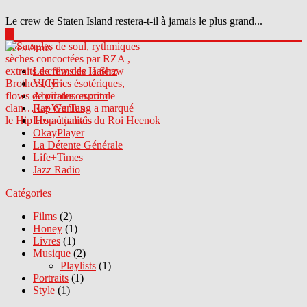
Le crew de Staten Island restera-t-il à jamais le plus grand...
▶
Sites Amis
Le crew des Haterz
VICE
Abcdrduson.com
Rap Genius
Les actualités du Roi Heenok
OkayPlayer
La Détente Générale
Life+Times
Jazz Radio
Catégories
Films
(2)
Honey
(1)
Livres
(1)
Musique
(2)
Playlists
(1)
Portraits
(1)
Style
(1)