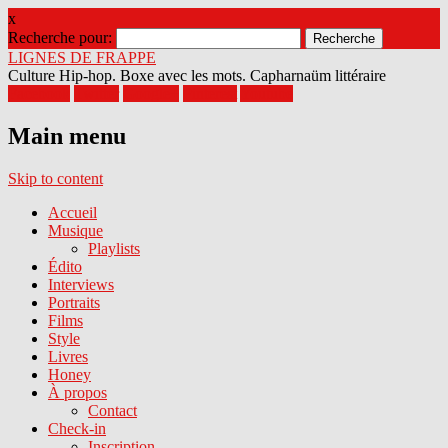
x
Recherche pour:
LIGNES DE FRAPPE
Culture Hip-hop. Boxe avec les mots. Capharnaüm littéraire
Facebook
Twitter
Google+
Pinterest
Youtube
Main menu
Skip to content
Accueil
Musique
Playlists
Édito
Interviews
Portraits
Films
Style
Livres
Honey
À propos
Contact
Check-in
Inscription