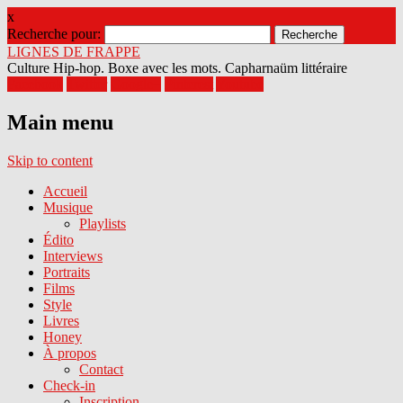
x
Recherche pour:
LIGNES DE FRAPPE
Culture Hip-hop. Boxe avec les mots. Capharnaüm littéraire
Facebook
Twitter
Google+
Pinterest
Youtube
Main menu
Skip to content
Accueil
Musique
Playlists
Édito
Interviews
Portraits
Films
Style
Livres
Honey
À propos
Contact
Check-in
Inscription