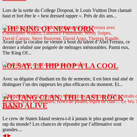
Lors de la sortie du College Dropout, le Louis Vuitton Don clamait
haut et fort être le « best dressed rapper ». Près de dix ans...
THE KING OF NEW YORK
Avant que la cocaïne ne vienne à bout du talent d’Abel Ferrara, ce
dernier a réalisé une poignée de métrages mémorables. Parmi eux,
The King Of...
SOLSAY, LE HIP HOP À LA COOL
Avec sa dégaine d’étudiant en fin de semestre, il est bien mal aisé de
distinguer l’un des rappeurs les plus efficaces du moment. Et...
WU TANG CLAN, THE LAST ROCK
BAND ALIVE
Le crew de Staten Island restera-t-il à jamais le plus grand groupe de
rap du monde? Les chances de répondre par l’affirmative sont
grandes....
◀
▶