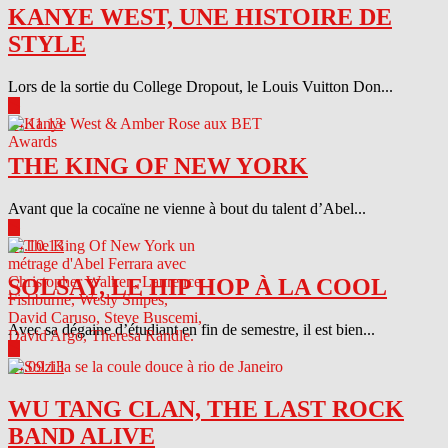
KANYE WEST, UNE HISTOIRE DE
STYLE
Lors de la sortie du College Dropout, le Louis Vuitton Don...
▶
04.11.13
THE KING OF NEW YORK
Avant que la cocaïne ne vienne à bout du talent d’Abel...
▶
04.10.13
SOLSAY, LE HIP HOP À LA COOL
Avec sa dégaine d’étudiant en fin de semestre, il est bien...
▶
04.09.13
WU TANG CLAN, THE LAST ROCK
BAND ALIVE