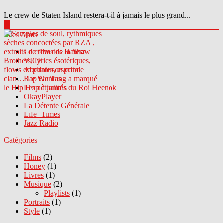
Le crew de Staten Island restera-t-il à jamais le plus grand...
▶
Sites Amis
Le crew des Haterz
VICE
Abcdrduson.com
Rap Genius
Les actualités du Roi Heenok
OkayPlayer
La Détente Générale
Life+Times
Jazz Radio
Catégories
Films
(2)
Honey
(1)
Livres
(1)
Musique
(2)
Playlists
(1)
Portraits
(1)
Style
(1)