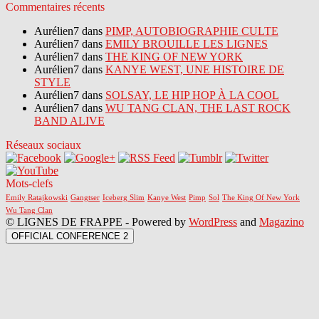
Commentaires récents
Aurélien7 dans
PIMP, AUTOBIOGRAPHIE CULTE
Aurélien7 dans
EMILY BROUILLE LES LIGNES
Aurélien7 dans
THE KING OF NEW YORK
Aurélien7 dans
KANYE WEST, UNE HISTOIRE DE
STYLE
Aurélien7 dans
SOLSAY, LE HIP HOP À LA COOL
Aurélien7 dans
WU TANG CLAN, THE LAST ROCK
BAND ALIVE
Réseaux sociaux
Mots-clefs
Emily Ratajkowski
Gangtser
Iceberg Slim
Kanye West
Pimp
Sol
The King Of New York
Wu Tang Clan
© LIGNES DE FRAPPE - Powered by
WordPress
and
Magazino
OFFICIAL CONFERENCE 2