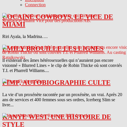
Connection
COCAINE COWBOYS, LE VICE DE
MIAMI
Riri Ayala, la Madrina….
EMILY BROUILLE LES LIGNES
Il existerait des âmes hétérosexuelles qui n’auraient pas encore
visionné « Blurred Lines » le clip de Robin Thicke où sont conviés
T.I. et Pharrell Williams....
PIMP, AUTOBIOGRAPHIE CULTE
La vie d’un proxénète racontée par un proxénète, un vrai. Après 20
ans de services et 400 femmes sous ses ordres, Icerberg Slim se
livre...
KANYE WEST, UNE HISTOIRE DE
STYLE