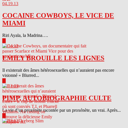
04.19.13
COCAINE COWBOYS, LE VICE DE
MIAMI
Riri Ayala, la Madrina….
▶
04.14.13
EMILY BROUILLE LES LIGNES
Il existerait des âmes hétérosexuelles qui n’auraient pas encore
visionné « Blurred...
▶
04.13.13
PIMP, AUTOBIOGRAPHIE CULTE
La vie d’un proxénète racontée par un proxénète, un vrai. Après...
▶
04.12.13