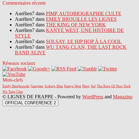
Commentaires récents
Aurélien7 dans
PIMP, AUTOBIOGRAPHIE CULTE
Aurélien7 dans
EMILY BROUILLE LES LIGNES
Aurélien7 dans
THE KING OF NEW YORK
Aurélien7 dans
KANYE WEST, UNE HISTOIRE DE
STYLE
Aurélien7 dans
SOLSAY, LE HIP HOP À LA COOL
Aurélien7 dans
WU TANG CLAN, THE LAST ROCK
BAND ALIVE
Réseaux sociaux
Mots-clefs
Emily Ratajkowski
Gangtser
Iceberg Slim
Kanye West
Pimp
Sol
The King Of New York
Wu Tang Clan
© LIGNES DE FRAPPE - Powered by
WordPress
and
Magazino
OFFICIAL CONFERENCE 2