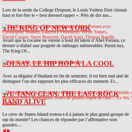
Lors de la sortie du College Dropout, le Louis Vuitton Don clamait
haut et fort être le « best dressed rapper ». Près de dix ans...
THE KING OF NEW YORK
Avant que la cocaïne ne vienne à bout du talent d’Abel Ferrara, ce
dernier a réalisé une poignée de métrages mémorables. Parmi eux,
The King Of...
SOLSAY, LE HIP HOP À LA COOL
Avec sa dégaine d’étudiant en fin de semestre, il est bien mal aisé de
distinguer l’un des rappeurs les plus efficaces du moment. Et...
WU TANG CLAN, THE LAST ROCK
BAND ALIVE
Le crew de Staten Island restera-t-il à jamais le plus grand groupe de
rap du monde? Les chances de répondre par l’affirmative sont
grandes....
◀
▶