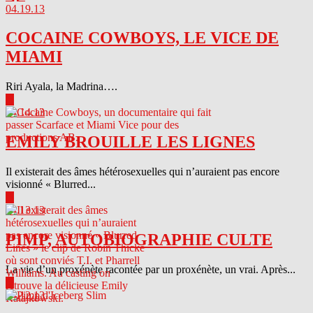
04.19.13
COCAINE COWBOYS, LE VICE DE
MIAMI
Riri Ayala, la Madrina….
▶
04.14.13
EMILY BROUILLE LES LIGNES
Il existerait des âmes hétérosexuelles qui n’auraient pas encore
visionné « Blurred...
▶
04.13.13
PIMP, AUTOBIOGRAPHIE CULTE
La vie d’un proxénète racontée par un proxénète, un vrai. Après...
▶
04.12.13