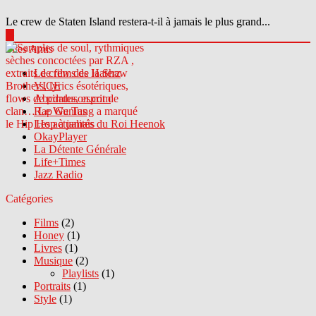
Le crew de Staten Island restera-t-il à jamais le plus grand...
▶
Sites Amis
Le crew des Haterz
VICE
Abcdrduson.com
Rap Genius
Les actualités du Roi Heenok
OkayPlayer
La Détente Générale
Life+Times
Jazz Radio
Catégories
Films
(2)
Honey
(1)
Livres
(1)
Musique
(2)
Playlists
(1)
Portraits
(1)
Style
(1)