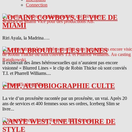
Connection
COCAINE COWBOYS, LE VICE DE
MIAMI
Riri Ayala, la Madrina….
EMILY BROUILLE LES LIGNES
Il existerait des âmes hétérosexuelles qui n’auraient pas encore
visionné « Blurred Lines » le clip de Robin Thicke où sont conviés
T.I. et Pharrell Williams....
PIMP, AUTOBIOGRAPHIE CULTE
La vie d’un proxénète racontée par un proxénète, un vrai. Après 20
ans de services et 400 femmes sous ses ordres, Icerberg Slim se
livre...
KANYE WEST, UNE HISTOIRE DE
STYLE