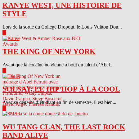
KANYE WEST, UNE HISTOIRE DE
STYLE
Lors de la sortie du College Dropout, le Louis Vuitton Don...
▶
04.11.13
THE KING OF NEW YORK
Avant que la cocaïne ne vienne à bout du talent d’Abel...
▶
04.10.13
SOLSAY, LE HIP HOP À LA COOL
Avec sa dégaine d’étudiant en fin de semestre, il est bien...
▶
04.09.13
WU TANG CLAN, THE LAST ROCK
BAND ALIVE