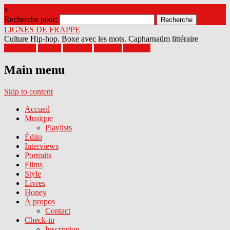
x
Recherche pour:
LIGNES DE FRAPPE
Culture Hip-hop. Boxe avec les mots. Capharnaüm littéraire
Facebook
Twitter
Google+
Pinterest
Youtube
Main menu
Skip to content
Accueil
Musique
Playlists
Édito
Interviews
Portraits
Films
Style
Livres
Honey
À propos
Contact
Check-in
Inscription