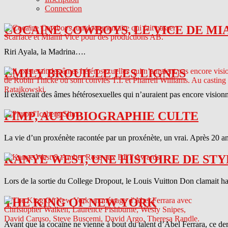
Connection
COCAINE COWBOYS, LE VICE DE MI
Riri Ayala, la Madrina….
EMILY BROUILLE LES LIGNES
Il existerait des âmes hétérosexuelles qui n’auraient pas encore vision
PIMP, AUTOBIOGRAPHIE CULTE
La vie d’un proxénète racontée par un proxénète, un vrai. Après 20 ans
KANYE WEST, UNE HISTOIRE DE STY
Lors de la sortie du College Dropout, le Louis Vuitton Don clamait haut 
THE KING OF NEW YORK
Avant que la cocaïne ne vienne à bout du talent d’Abel Ferrara, ce d