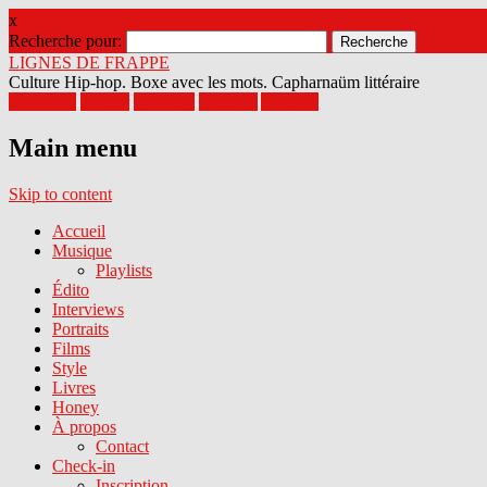
x
Recherche pour:
LIGNES DE FRAPPE
Culture Hip-hop. Boxe avec les mots. Capharnaüm littéraire
Facebook
Twitter
Google+
Pinterest
Youtube
Main menu
Skip to content
Accueil
Musique
Playlists
Édito
Interviews
Portraits
Films
Style
Livres
Honey
À propos
Contact
Check-in
Inscription