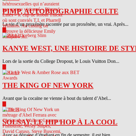
PIMP, AUTOBIOGRAPHIE CULTE
La vie d’un proxénète racontée par un proxénète, un vrai. Après...
▶
04.12.13
KANYE WEST, UNE HISTOIRE DE STY
Lors de la sortie du College Dropout, le Louis Vuitton Don...
▶
04.11.13
THE KING OF NEW YORK
Avant que la cocaïne ne vienne à bout du talent d’Abel...
▶
04.10.13
SOLSAY, LE HIP HOP À LA COOL
Avec sa dégaine d’étudiant en fin de semestre, il est bien...