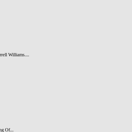
rell Williams....
ng Of...