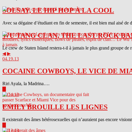
SOLSAY, LE HIP HOP À LA COOL
Avec sa dégaine d’étudiant en fin de semestre, il est bien mal aisé de 
WU TANG CLAN, THE LAST ROCK BA
Le crew de Staten Island restera-t-il à jamais le plus grand groupe de
◀
▶
04.19.13
COCAINE COWBOYS, LE VICE DE MI
Riri Ayala, la Madrina….
▶
04.14.13
EMILY BROUILLE LES LIGNES
Il existerait des âmes hétérosexuelles qui n’auraient pas encore visionn
▶
04.13.13