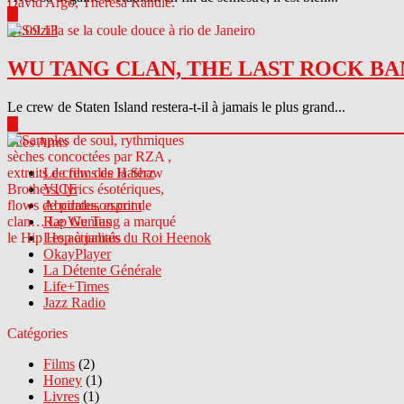
▶
04.09.13
WU TANG CLAN, THE LAST ROCK BA
Le crew de Staten Island restera-t-il à jamais le plus grand...
▶
Sites Amis
Le crew des Haterz
VICE
Abcdrduson.com
Rap Genius
Les actualités du Roi Heenok
OkayPlayer
La Détente Générale
Life+Times
Jazz Radio
Catégories
Films
(2)
Honey
(1)
Livres
(1)