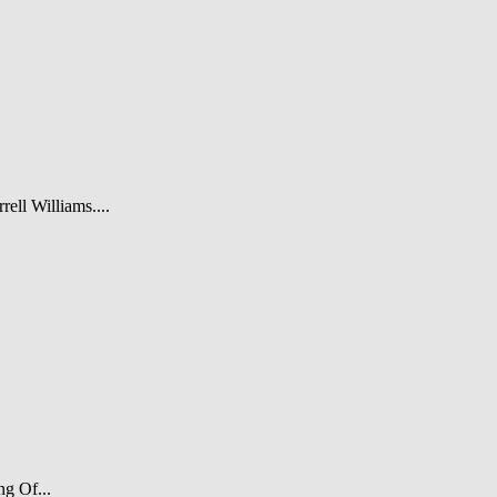
rell Williams....
ng Of...