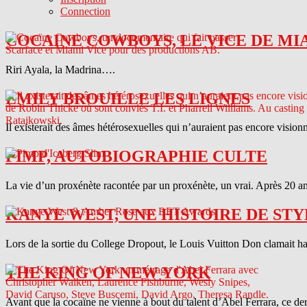
Connection
COCAINE COWBOYS, LE VICE DE MI
Riri Ayala, la Madrina….
EMILY BROUILLE LES LIGNES
Il existerait des âmes hétérosexuelles qui n’auraient pas encore vision
PIMP, AUTOBIOGRAPHIE CULTE
La vie d’un proxénète racontée par un proxénète, un vrai. Après 20 ans
KANYE WEST, UNE HISTOIRE DE STY
Lors de la sortie du College Dropout, le Louis Vuitton Don clamait haut 
THE KING OF NEW YORK
Avant que la cocaïne ne vienne à bout du talent d’Abel Ferrara, ce d