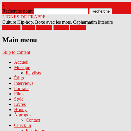
x
Recherche pour:
LIGNES DE FRAPPE
Culture Hip-hop. Boxe avec les mots. Capharnaüm littéraire
Facebook
Twitter
Google+
Pinterest
Youtube
Main menu
Skip to content
Accueil
Musique
Playlists
Édito
Interviews
Portraits
Films
Style
Livres
Honey
À propos
Contact
Check-in
Inscription