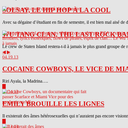
SOLSAY, LE HIP HOP À LA COOL
Avec sa dégaine d’étudiant en fin de semestre, il est bien mal aisé de 
WU TANG CLAN, THE LAST ROCK BA
Le crew de Staten Island restera-t-il à jamais le plus grand groupe de
◀
▶
04.19.13
COCAINE COWBOYS, LE VICE DE MI
Riri Ayala, la Madrina….
▶
04.14.13
EMILY BROUILLE LES LIGNES
Il existerait des âmes hétérosexuelles qui n’auraient pas encore visionn
▶
04.13.13