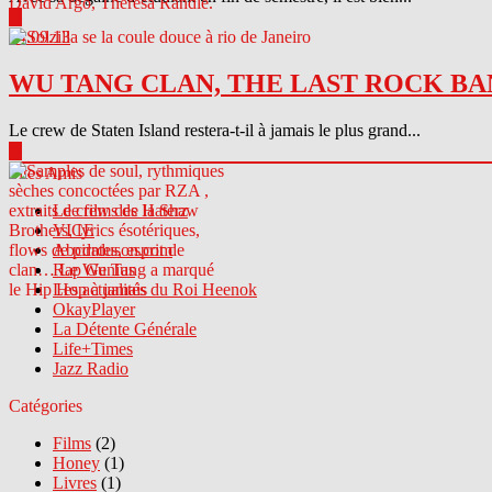
▶
04.09.13
WU TANG CLAN, THE LAST ROCK BA
Le crew de Staten Island restera-t-il à jamais le plus grand...
▶
Sites Amis
Le crew des Haterz
VICE
Abcdrduson.com
Rap Genius
Les actualités du Roi Heenok
OkayPlayer
La Détente Générale
Life+Times
Jazz Radio
Catégories
Films
(2)
Honey
(1)
Livres
(1)