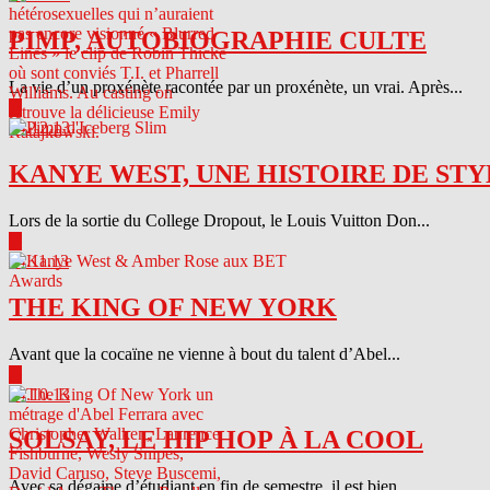
PIMP, AUTOBIOGRAPHIE CULTE
La vie d’un proxénète racontée par un proxénète, un vrai. Après...
▶
04.12.13
KANYE WEST, UNE HISTOIRE DE STY
Lors de la sortie du College Dropout, le Louis Vuitton Don...
▶
04.11.13
THE KING OF NEW YORK
Avant que la cocaïne ne vienne à bout du talent d’Abel...
▶
04.10.13
SOLSAY, LE HIP HOP À LA COOL
Avec sa dégaine d’étudiant en fin de semestre, il est bien...