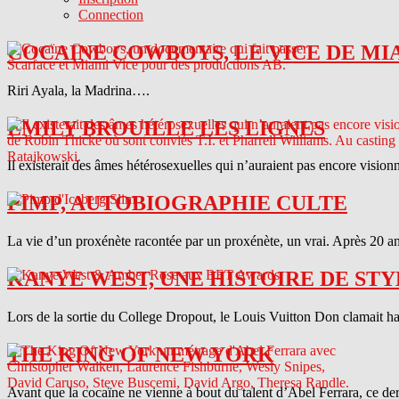
Connection
COCAINE COWBOYS, LE VICE DE MI
Riri Ayala, la Madrina….
EMILY BROUILLE LES LIGNES
Il existerait des âmes hétérosexuelles qui n’auraient pas encore vision
PIMP, AUTOBIOGRAPHIE CULTE
La vie d’un proxénète racontée par un proxénète, un vrai. Après 20 ans
KANYE WEST, UNE HISTOIRE DE STY
Lors de la sortie du College Dropout, le Louis Vuitton Don clamait haut 
THE KING OF NEW YORK
Avant que la cocaïne ne vienne à bout du talent d’Abel Ferrara, ce d