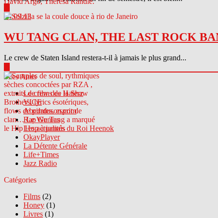
▶
04.09.13
WU TANG CLAN, THE LAST ROCK BA
Le crew de Staten Island restera-t-il à jamais le plus grand...
▶
Sites Amis
Le crew des Haterz
VICE
Abcdrduson.com
Rap Genius
Les actualités du Roi Heenok
OkayPlayer
La Détente Générale
Life+Times
Jazz Radio
Catégories
Films
(2)
Honey
(1)
Livres
(1)