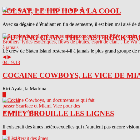
SOLSAY, LE HIP HOP À LA COOL
Avec sa dégaine d’étudiant en fin de semestre, il est bien mal aisé de 
WU TANG CLAN, THE LAST ROCK BA
Le crew de Staten Island restera-t-il à jamais le plus grand groupe de
◀
▶
04.19.13
COCAINE COWBOYS, LE VICE DE MI
Riri Ayala, la Madrina….
▶
04.14.13
EMILY BROUILLE LES LIGNES
Il existerait des âmes hétérosexuelles qui n’auraient pas encore visionn
▶
04.13.13