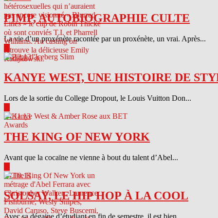
PIMP, AUTOBIOGRAPHIE CULTE
La vie d’un proxénète racontée par un proxénète, un vrai. Après...
▶
04.12.13
KANYE WEST, UNE HISTOIRE DE STY
Lors de la sortie du College Dropout, le Louis Vuitton Don...
▶
04.11.13
THE KING OF NEW YORK
Avant que la cocaïne ne vienne à bout du talent d’Abel...
▶
04.10.13
SOLSAY, LE HIP HOP À LA COOL
Avec sa dégaine d’étudiant en fin de semestre, il est bien...