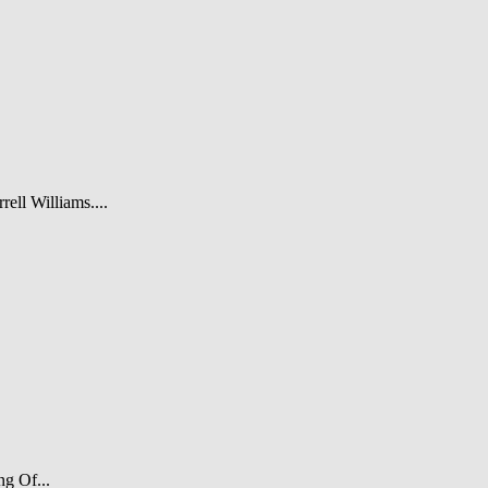
rell Williams....
ng Of...