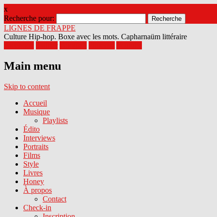
x
Recherche pour:
LIGNES DE FRAPPE
Culture Hip-hop. Boxe avec les mots. Capharnaüm littéraire
Facebook
Twitter
Google+
Pinterest
Youtube
Main menu
Skip to content
Accueil
Musique
Playlists
Édito
Interviews
Portraits
Films
Style
Livres
Honey
À propos
Contact
Check-in
Inscription