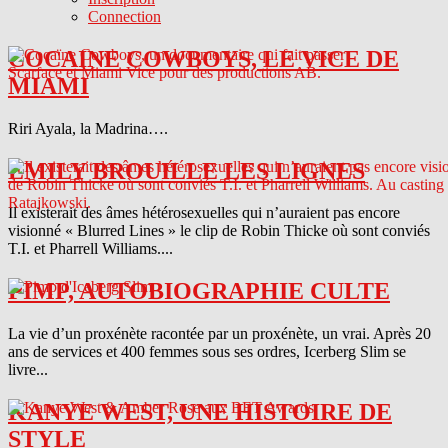
Connection
COCAINE COWBOYS, LE VICE DE
MIAMI
Riri Ayala, la Madrina….
EMILY BROUILLE LES LIGNES
Il existerait des âmes hétérosexuelles qui n’auraient pas encore
visionné « Blurred Lines » le clip de Robin Thicke où sont conviés
T.I. et Pharrell Williams....
PIMP, AUTOBIOGRAPHIE CULTE
La vie d’un proxénète racontée par un proxénète, un vrai. Après 20
ans de services et 400 femmes sous ses ordres, Icerberg Slim se
livre...
KANYE WEST, UNE HISTOIRE DE
STYLE