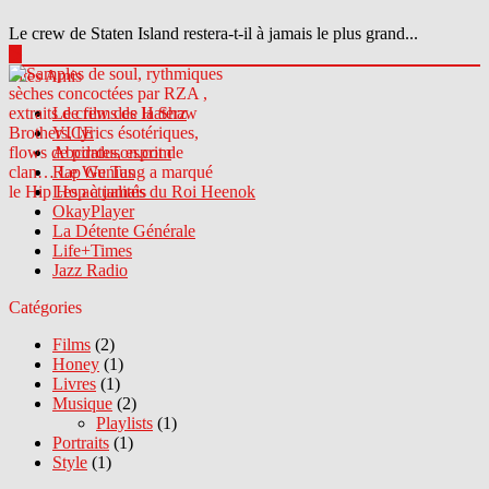
Le crew de Staten Island restera-t-il à jamais le plus grand...
▶
Sites Amis
Le crew des Haterz
VICE
Abcdrduson.com
Rap Genius
Les actualités du Roi Heenok
OkayPlayer
La Détente Générale
Life+Times
Jazz Radio
Catégories
Films
(2)
Honey
(1)
Livres
(1)
Musique
(2)
Playlists
(1)
Portraits
(1)
Style
(1)