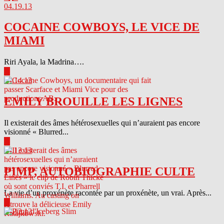
04.19.13
COCAINE COWBOYS, LE VICE DE
MIAMI
Riri Ayala, la Madrina….
▶
04.14.13
EMILY BROUILLE LES LIGNES
Il existerait des âmes hétérosexuelles qui n’auraient pas encore
visionné « Blurred...
▶
04.13.13
PIMP, AUTOBIOGRAPHIE CULTE
La vie d’un proxénète racontée par un proxénète, un vrai. Après...
▶
04.12.13