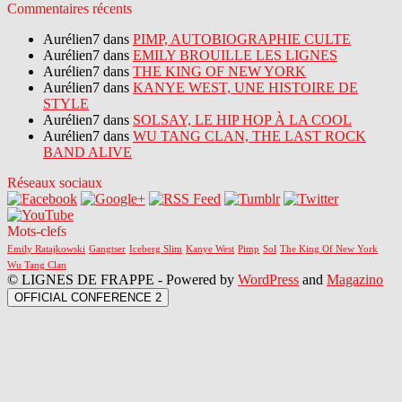
Commentaires récents
Aurélien7 dans
PIMP, AUTOBIOGRAPHIE CULTE
Aurélien7 dans
EMILY BROUILLE LES LIGNES
Aurélien7 dans
THE KING OF NEW YORK
Aurélien7 dans
KANYE WEST, UNE HISTOIRE DE
STYLE
Aurélien7 dans
SOLSAY, LE HIP HOP À LA COOL
Aurélien7 dans
WU TANG CLAN, THE LAST ROCK
BAND ALIVE
Réseaux sociaux
Mots-clefs
Emily Ratajkowski
Gangtser
Iceberg Slim
Kanye West
Pimp
Sol
The King Of New York
Wu Tang Clan
© LIGNES DE FRAPPE - Powered by
WordPress
and
Magazino
OFFICIAL CONFERENCE 2