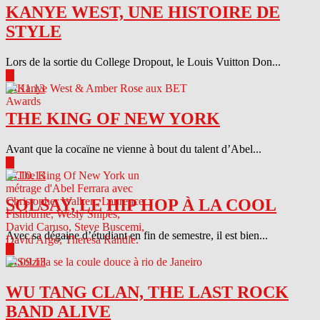
KANYE WEST, UNE HISTOIRE DE
STYLE
Lors de la sortie du College Dropout, le Louis Vuitton Don...
▶
04.11.13
THE KING OF NEW YORK
Avant que la cocaïne ne vienne à bout du talent d’Abel...
▶
04.10.13
SOLSAY, LE HIP HOP À LA COOL
Avec sa dégaine d’étudiant en fin de semestre, il est bien...
▶
04.09.13
WU TANG CLAN, THE LAST ROCK
BAND ALIVE