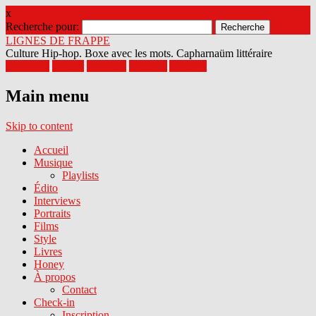
x
Recherche pour:
LIGNES DE FRAPPE
Culture Hip-hop. Boxe avec les mots. Capharnaüm littéraire
Facebook
Twitter
Google+
Pinterest
Youtube
Main menu
Skip to content
Accueil
Musique
Playlists
Édito
Interviews
Portraits
Films
Style
Livres
Honey
À propos
Contact
Check-in
Inscription