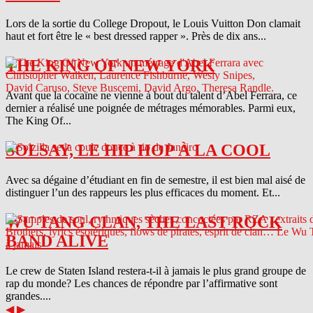
Lors de la sortie du College Dropout, le Louis Vuitton Don clamait
haut et fort être le « best dressed rapper ». Près de dix ans...
THE KING OF NEW YORK
Avant que la cocaïne ne vienne à bout du talent d’Abel Ferrara, ce
dernier a réalisé une poignée de métrages mémorables. Parmi eux,
The King Of...
SOLSAY, LE HIP HOP À LA COOL
Avec sa dégaine d’étudiant en fin de semestre, il est bien mal aisé de
distinguer l’un des rappeurs les plus efficaces du moment. Et...
WU TANG CLAN, THE LAST ROCK
BAND ALIVE
Le crew de Staten Island restera-t-il à jamais le plus grand groupe de
rap du monde? Les chances de répondre par l’affirmative sont
grandes....
◀
▶