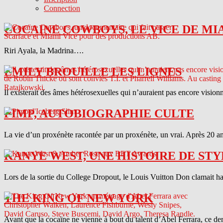
Connection
COCAINE COWBOYS, LE VICE DE MI
Riri Ayala, la Madrina….
EMILY BROUILLE LES LIGNES
Il existerait des âmes hétérosexuelles qui n’auraient pas encore vision
PIMP, AUTOBIOGRAPHIE CULTE
La vie d’un proxénète racontée par un proxénète, un vrai. Après 20 ans
KANYE WEST, UNE HISTOIRE DE STY
Lors de la sortie du College Dropout, le Louis Vuitton Don clamait haut 
THE KING OF NEW YORK
Avant que la cocaïne ne vienne à bout du talent d’Abel Ferrara, ce d