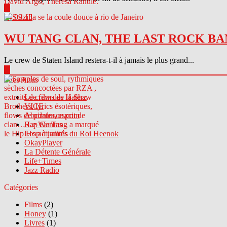
▶
04.09.13
WU TANG CLAN, THE LAST ROCK BA
Le crew de Staten Island restera-t-il à jamais le plus grand...
▶
Sites Amis
Le crew des Haterz
VICE
Abcdrduson.com
Rap Genius
Les actualités du Roi Heenok
OkayPlayer
La Détente Générale
Life+Times
Jazz Radio
Catégories
Films
(2)
Honey
(1)
Livres
(1)