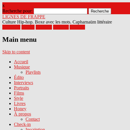
x
Recherche pour:
LIGNES DE FRAPPE
Culture Hip-hop. Boxe avec les mots. Capharnaüm littéraire
Facebook
Twitter
Google+
Pinterest
Youtube
Main menu
Skip to content
Accueil
Musique
Playlists
Édito
Interviews
Portraits
Films
Style
Livres
Honey
À propos
Contact
Check-in
Inscription