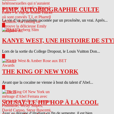
PIMP, AUTOBIOGRAPHIE CULTE
La vie d’un proxénète racontée par un proxénète, un vrai. Après...
▶
04.12.13
KANYE WEST, UNE HISTOIRE DE STY
Lors de la sortie du College Dropout, le Louis Vuitton Don...
▶
04.11.13
THE KING OF NEW YORK
Avant que la cocaïne ne vienne à bout du talent d’Abel...
▶
04.10.13
SOLSAY, LE HIP HOP À LA COOL
Avec sa dégaine d’étudiant en fin de semestre, il est bien...