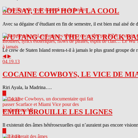
SOLSAY, LE HIP HOP À LA COOL
Avec sa dégaine d’étudiant en fin de semestre, il est bien mal aisé de 
WU TANG CLAN, THE LAST ROCK BA
Le crew de Staten Island restera-t-il à jamais le plus grand groupe de
◀
▶
04.19.13
COCAINE COWBOYS, LE VICE DE MI
Riri Ayala, la Madrina….
▶
04.14.13
EMILY BROUILLE LES LIGNES
Il existerait des âmes hétérosexuelles qui n’auraient pas encore visionn
▶
04.13.13