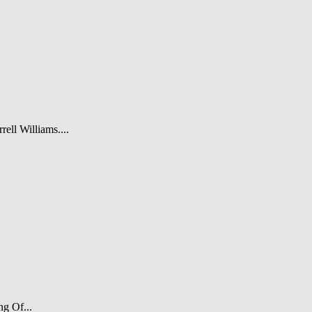
rell Williams....
ng Of...