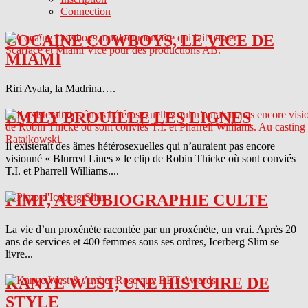
Connection
COCAINE COWBOYS, LE VICE DE
MIAMI
Riri Ayala, la Madrina….
EMILY BROUILLE LES LIGNES
Il existerait des âmes hétérosexuelles qui n’auraient pas encore
visionné « Blurred Lines » le clip de Robin Thicke où sont conviés
T.I. et Pharrell Williams....
PIMP, AUTOBIOGRAPHIE CULTE
La vie d’un proxénète racontée par un proxénète, un vrai. Après 20
ans de services et 400 femmes sous ses ordres, Icerberg Slim se
livre...
KANYE WEST, UNE HISTOIRE DE
STYLE