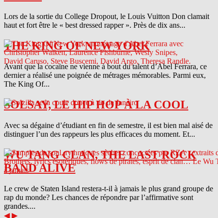
Lors de la sortie du College Dropout, le Louis Vuitton Don clamait
haut et fort être le « best dressed rapper ». Près de dix ans...
THE KING OF NEW YORK
Avant que la cocaïne ne vienne à bout du talent d’Abel Ferrara, ce
dernier a réalisé une poignée de métrages mémorables. Parmi eux,
The King Of...
SOLSAY, LE HIP HOP À LA COOL
Avec sa dégaine d’étudiant en fin de semestre, il est bien mal aisé de
distinguer l’un des rappeurs les plus efficaces du moment. Et...
WU TANG CLAN, THE LAST ROCK
BAND ALIVE
Le crew de Staten Island restera-t-il à jamais le plus grand groupe de
rap du monde? Les chances de répondre par l’affirmative sont
grandes....
◀
▶