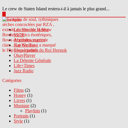
Le crew de Staten Island restera-t-il à jamais le plus grand...
▶
Sites Amis
Le crew des Haterz
VICE
Abcdrduson.com
Rap Genius
Les actualités du Roi Heenok
OkayPlayer
La Détente Générale
Life+Times
Jazz Radio
Catégories
Films
(2)
Honey
(1)
Livres
(1)
Musique
(2)
Playlists
(1)
Portraits
(1)
Style
(1)