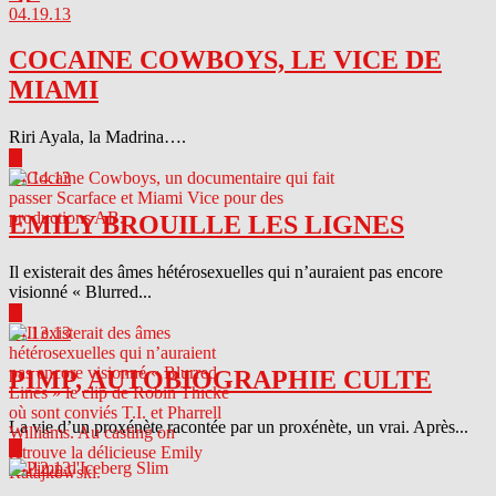
04.19.13
COCAINE COWBOYS, LE VICE DE
MIAMI
Riri Ayala, la Madrina….
▶
04.14.13
EMILY BROUILLE LES LIGNES
Il existerait des âmes hétérosexuelles qui n’auraient pas encore
visionné « Blurred...
▶
04.13.13
PIMP, AUTOBIOGRAPHIE CULTE
La vie d’un proxénète racontée par un proxénète, un vrai. Après...
▶
04.12.13