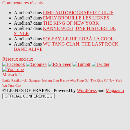
Commentaires récents
Aurélien7 dans
PIMP, AUTOBIOGRAPHIE CULTE
Aurélien7 dans
EMILY BROUILLE LES LIGNES
Aurélien7 dans
THE KING OF NEW YORK
Aurélien7 dans
KANYE WEST, UNE HISTOIRE DE
STYLE
Aurélien7 dans
SOLSAY, LE HIP HOP À LA COOL
Aurélien7 dans
WU TANG CLAN, THE LAST ROCK
BAND ALIVE
Réseaux sociaux
Mots-clefs
Emily Ratajkowski
Gangtser
Iceberg Slim
Kanye West
Pimp
Sol
The King Of New York
Wu Tang Clan
© LIGNES DE FRAPPE - Powered by
WordPress
and
Magazino
OFFICIAL CONFERENCE 2