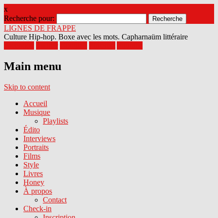
x
Recherche pour:
LIGNES DE FRAPPE
Culture Hip-hop. Boxe avec les mots. Capharnaüm littéraire
Facebook
Twitter
Google+
Pinterest
Youtube
Main menu
Skip to content
Accueil
Musique
Playlists
Édito
Interviews
Portraits
Films
Style
Livres
Honey
À propos
Contact
Check-in
Inscription