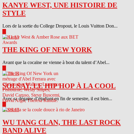
KANYE WEST, UNE HISTOIRE DE
STYLE
Lors de la sortie du College Dropout, le Louis Vuitton Don...
▶
04.11.13
THE KING OF NEW YORK
Avant que la cocaïne ne vienne à bout du talent d’Abel...
▶
04.10.13
SOLSAY, LE HIP HOP À LA COOL
Avec sa dégaine d’étudiant en fin de semestre, il est bien...
▶
04.09.13
WU TANG CLAN, THE LAST ROCK
BAND ALIVE