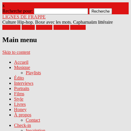
x
Recherche pour:
LIGNES DE FRAPPE
Culture Hip-hop. Boxe avec les mots. Capharnaüm littéraire
Facebook
Twitter
Google+
Pinterest
Youtube
Main menu
Skip to content
Accueil
Musique
Playlists
Édito
Interviews
Portraits
Films
Style
Livres
Honey
À propos
Contact
Check-in
Inscription