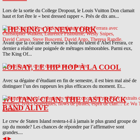
Lors de la sortie du College Dropout, le Louis Vuitton Don clamait
haut et fort être le « best dressed rapper ». Près de dix ans...
THE KING OF NEW YORK
Avant que la cocaïne ne vienne à bout du talent d’Abel Ferrara, ce
dernier a réalisé une poignée de métrages mémorables. Parmi eux,
The King Of...
SOLSAY, LE HIP HOP À LA COOL
Avec sa dégaine d’étudiant en fin de semestre, il est bien mal aisé de
distinguer l’un des rappeurs les plus efficaces du moment. Et...
WU TANG CLAN, THE LAST ROCK
BAND ALIVE
Le crew de Staten Island restera-t-il à jamais le plus grand groupe de
rap du monde? Les chances de répondre par l’affirmative sont
grandes....
◀
▶