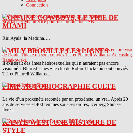
Connection
COCAINE COWBOYS, LE VICE DE
MIAMI
Riri Ayala, la Madrina….
EMILY BROUILLE LES LIGNES
Il existerait des âmes hétérosexuelles qui n’auraient pas encore
visionné « Blurred Lines » le clip de Robin Thicke où sont conviés
T.I. et Pharrell Williams....
PIMP, AUTOBIOGRAPHIE CULTE
La vie d’un proxénète racontée par un proxénète, un vrai. Après 20
ans de services et 400 femmes sous ses ordres, Icerberg Slim se
livre...
KANYE WEST, UNE HISTOIRE DE
STYLE