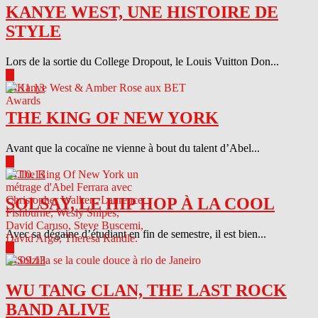
KANYE WEST, UNE HISTOIRE DE
STYLE
Lors de la sortie du College Dropout, le Louis Vuitton Don...
▶
04.11.13
THE KING OF NEW YORK
Avant que la cocaïne ne vienne à bout du talent d’Abel...
▶
04.10.13
SOLSAY, LE HIP HOP À LA COOL
Avec sa dégaine d’étudiant en fin de semestre, il est bien...
▶
04.09.13
WU TANG CLAN, THE LAST ROCK
BAND ALIVE