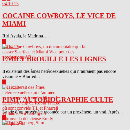
04.19.13
COCAINE COWBOYS, LE VICE DE
MIAMI
Riri Ayala, la Madrina….
▶
04.14.13
EMILY BROUILLE LES LIGNES
Il existerait des âmes hétérosexuelles qui n’auraient pas encore
visionné « Blurred...
▶
04.13.13
PIMP, AUTOBIOGRAPHIE CULTE
La vie d’un proxénète racontée par un proxénète, un vrai. Après...
▶
04.12.13