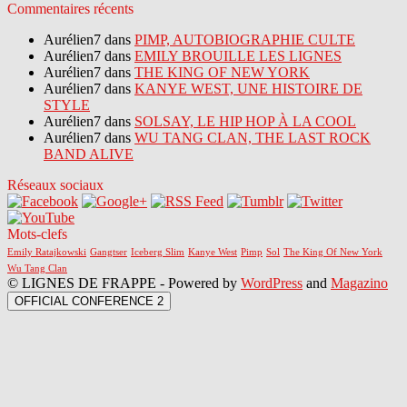
Commentaires récents
Aurélien7 dans
PIMP, AUTOBIOGRAPHIE CULTE
Aurélien7 dans
EMILY BROUILLE LES LIGNES
Aurélien7 dans
THE KING OF NEW YORK
Aurélien7 dans
KANYE WEST, UNE HISTOIRE DE
STYLE
Aurélien7 dans
SOLSAY, LE HIP HOP À LA COOL
Aurélien7 dans
WU TANG CLAN, THE LAST ROCK
BAND ALIVE
Réseaux sociaux
Mots-clefs
Emily Ratajkowski
Gangtser
Iceberg Slim
Kanye West
Pimp
Sol
The King Of New York
Wu Tang Clan
© LIGNES DE FRAPPE - Powered by
WordPress
and
Magazino
OFFICIAL CONFERENCE 2