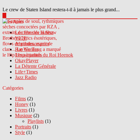
Le crew de Staten Island restera-t-il à jamais le plus grand...
▶
Sites Amis
Le crew des Haterz
VICE
Abcdrduson.com
Rap Genius
Les actualités du Roi Heenok
OkayPlayer
La Détente Générale
Life+Times
Jazz Radio
Catégories
Films
(2)
Honey
(1)
Livres
(1)
Musique
(2)
Playlists
(1)
Portraits
(1)
Style
(1)