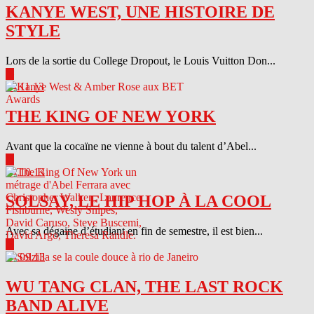
KANYE WEST, UNE HISTOIRE DE
STYLE
Lors de la sortie du College Dropout, le Louis Vuitton Don...
▶
04.11.13
THE KING OF NEW YORK
Avant que la cocaïne ne vienne à bout du talent d’Abel...
▶
04.10.13
SOLSAY, LE HIP HOP À LA COOL
Avec sa dégaine d’étudiant en fin de semestre, il est bien...
▶
04.09.13
WU TANG CLAN, THE LAST ROCK
BAND ALIVE