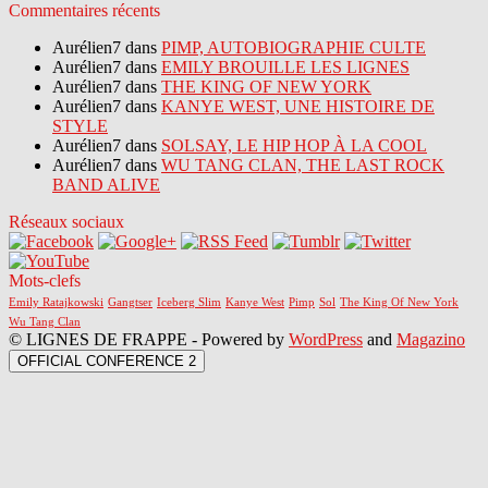
Commentaires récents
Aurélien7 dans
PIMP, AUTOBIOGRAPHIE CULTE
Aurélien7 dans
EMILY BROUILLE LES LIGNES
Aurélien7 dans
THE KING OF NEW YORK
Aurélien7 dans
KANYE WEST, UNE HISTOIRE DE
STYLE
Aurélien7 dans
SOLSAY, LE HIP HOP À LA COOL
Aurélien7 dans
WU TANG CLAN, THE LAST ROCK
BAND ALIVE
Réseaux sociaux
Mots-clefs
Emily Ratajkowski
Gangtser
Iceberg Slim
Kanye West
Pimp
Sol
The King Of New York
Wu Tang Clan
© LIGNES DE FRAPPE - Powered by
WordPress
and
Magazino
OFFICIAL CONFERENCE 2