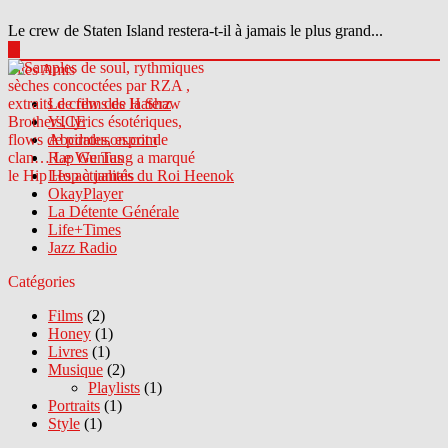
Le crew de Staten Island restera-t-il à jamais le plus grand...
▶
Sites Amis
Le crew des Haterz
VICE
Abcdrduson.com
Rap Genius
Les actualités du Roi Heenok
OkayPlayer
La Détente Générale
Life+Times
Jazz Radio
Catégories
Films
(2)
Honey
(1)
Livres
(1)
Musique
(2)
Playlists
(1)
Portraits
(1)
Style
(1)