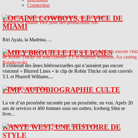
Connection
COCAINE COWBOYS, LE VICE DE
MIAMI
Riri Ayala, la Madrina….
EMILY BROUILLE LES LIGNES
Il existerait des âmes hétérosexuelles qui n’auraient pas encore
visionné « Blurred Lines » le clip de Robin Thicke où sont conviés
T.I. et Pharrell Williams....
PIMP, AUTOBIOGRAPHIE CULTE
La vie d’un proxénète racontée par un proxénète, un vrai. Après 20
ans de services et 400 femmes sous ses ordres, Icerberg Slim se
livre...
KANYE WEST, UNE HISTOIRE DE
STYLE