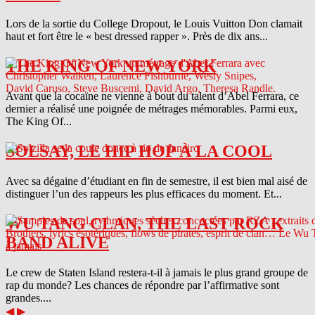
Lors de la sortie du College Dropout, le Louis Vuitton Don clamait
haut et fort être le « best dressed rapper ». Près de dix ans...
THE KING OF NEW YORK
Avant que la cocaïne ne vienne à bout du talent d’Abel Ferrara, ce
dernier a réalisé une poignée de métrages mémorables. Parmi eux,
The King Of...
SOLSAY, LE HIP HOP À LA COOL
Avec sa dégaine d’étudiant en fin de semestre, il est bien mal aisé de
distinguer l’un des rappeurs les plus efficaces du moment. Et...
WU TANG CLAN, THE LAST ROCK
BAND ALIVE
Le crew de Staten Island restera-t-il à jamais le plus grand groupe de
rap du monde? Les chances de répondre par l’affirmative sont
grandes....
◀
▶