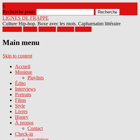
x
Recherche pour:
LIGNES DE FRAPPE
Culture Hip-hop. Boxe avec les mots. Capharnaüm littéraire
Facebook
Twitter
Google+
Pinterest
Youtube
Main menu
Skip to content
Accueil
Musique
Playlists
Édito
Interviews
Portraits
Films
Style
Livres
Honey
À propos
Contact
Check-in
Inscription