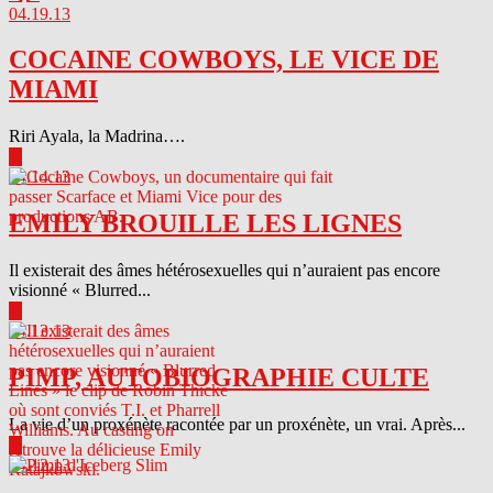
04.19.13
COCAINE COWBOYS, LE VICE DE
MIAMI
Riri Ayala, la Madrina….
▶
04.14.13
EMILY BROUILLE LES LIGNES
Il existerait des âmes hétérosexuelles qui n’auraient pas encore
visionné « Blurred...
▶
04.13.13
PIMP, AUTOBIOGRAPHIE CULTE
La vie d’un proxénète racontée par un proxénète, un vrai. Après...
▶
04.12.13