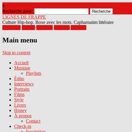
x
Recherche pour:
LIGNES DE FRAPPE
Culture Hip-hop. Boxe avec les mots. Capharnaüm littéraire
Facebook
Twitter
Google+
Pinterest
Youtube
Main menu
Skip to content
Accueil
Musique
Playlists
Édito
Interviews
Portraits
Films
Style
Livres
Honey
À propos
Contact
Check-in
Inscription