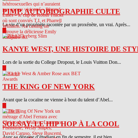
PIMP, AUTOBIOGRAPHIE CULTE
La vie d’un proxénète racontée par un proxénète, un vrai. Après...
▶
04.12.13
KANYE WEST, UNE HISTOIRE DE STY
Lors de la sortie du College Dropout, le Louis Vuitton Don...
▶
04.11.13
THE KING OF NEW YORK
Avant que la cocaïne ne vienne à bout du talent d’Abel...
▶
04.10.13
SOLSAY, LE HIP HOP À LA COOL
Avec sa dégaine d’étudiant en fin de semestre, il est bien...