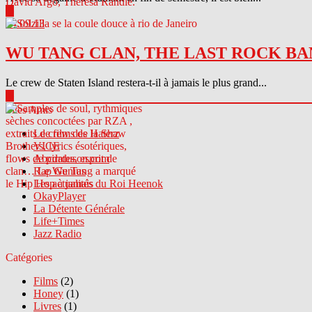
▶
04.09.13
WU TANG CLAN, THE LAST ROCK BA
Le crew de Staten Island restera-t-il à jamais le plus grand...
▶
Sites Amis
Le crew des Haterz
VICE
Abcdrduson.com
Rap Genius
Les actualités du Roi Heenok
OkayPlayer
La Détente Générale
Life+Times
Jazz Radio
Catégories
Films
(2)
Honey
(1)
Livres
(1)