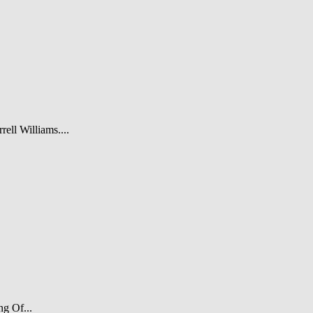
rell Williams....
ng Of...