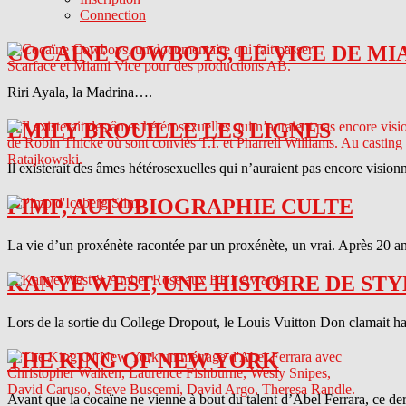
Connection
COCAINE COWBOYS, LE VICE DE MI
Riri Ayala, la Madrina….
EMILY BROUILLE LES LIGNES
Il existerait des âmes hétérosexuelles qui n’auraient pas encore vision
PIMP, AUTOBIOGRAPHIE CULTE
La vie d’un proxénète racontée par un proxénète, un vrai. Après 20 ans
KANYE WEST, UNE HISTOIRE DE STY
Lors de la sortie du College Dropout, le Louis Vuitton Don clamait haut 
THE KING OF NEW YORK
Avant que la cocaïne ne vienne à bout du talent d’Abel Ferrara, ce d