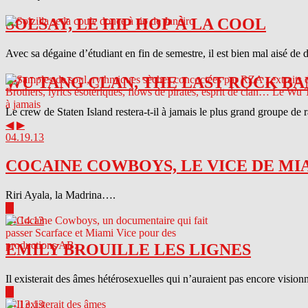
SOLSAY, LE HIP HOP À LA COOL
Avec sa dégaine d’étudiant en fin de semestre, il est bien mal aisé de 
WU TANG CLAN, THE LAST ROCK BA
Le crew de Staten Island restera-t-il à jamais le plus grand groupe de
◀
▶
04.19.13
COCAINE COWBOYS, LE VICE DE MI
Riri Ayala, la Madrina….
▶
04.14.13
EMILY BROUILLE LES LIGNES
Il existerait des âmes hétérosexuelles qui n’auraient pas encore visionn
▶
04.13.13