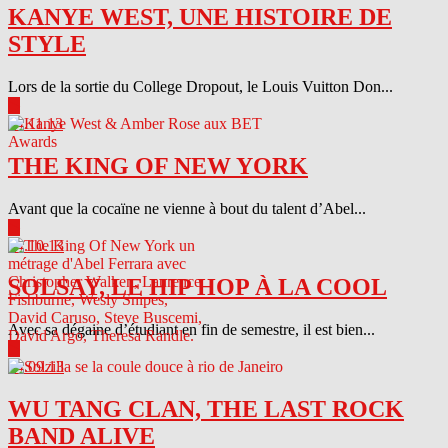
KANYE WEST, UNE HISTOIRE DE
STYLE
Lors de la sortie du College Dropout, le Louis Vuitton Don...
▶
04.11.13
THE KING OF NEW YORK
Avant que la cocaïne ne vienne à bout du talent d’Abel...
▶
04.10.13
SOLSAY, LE HIP HOP À LA COOL
Avec sa dégaine d’étudiant en fin de semestre, il est bien...
▶
04.09.13
WU TANG CLAN, THE LAST ROCK
BAND ALIVE