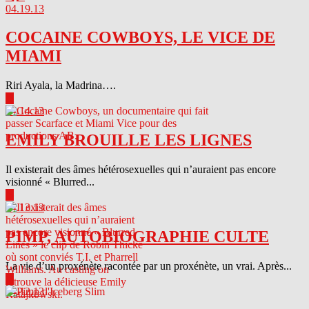
04.19.13
COCAINE COWBOYS, LE VICE DE
MIAMI
Riri Ayala, la Madrina….
▶
04.14.13
EMILY BROUILLE LES LIGNES
Il existerait des âmes hétérosexuelles qui n’auraient pas encore
visionné « Blurred...
▶
04.13.13
PIMP, AUTOBIOGRAPHIE CULTE
La vie d’un proxénète racontée par un proxénète, un vrai. Après...
▶
04.12.13