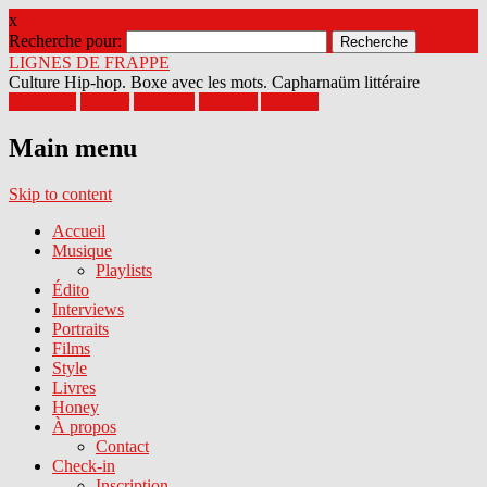
x
Recherche pour:
LIGNES DE FRAPPE
Culture Hip-hop. Boxe avec les mots. Capharnaüm littéraire
Facebook
Twitter
Google+
Pinterest
Youtube
Main menu
Skip to content
Accueil
Musique
Playlists
Édito
Interviews
Portraits
Films
Style
Livres
Honey
À propos
Contact
Check-in
Inscription