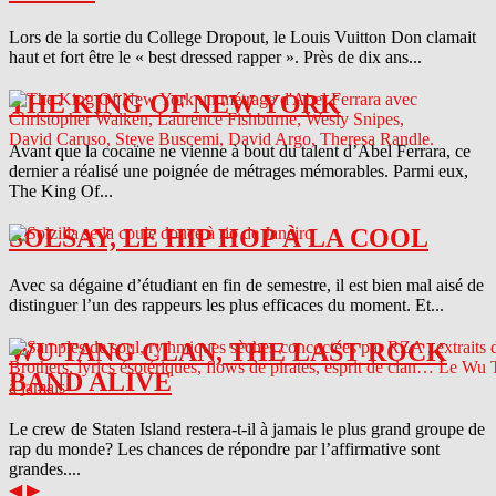
Lors de la sortie du College Dropout, le Louis Vuitton Don clamait
haut et fort être le « best dressed rapper ». Près de dix ans...
THE KING OF NEW YORK
Avant que la cocaïne ne vienne à bout du talent d’Abel Ferrara, ce
dernier a réalisé une poignée de métrages mémorables. Parmi eux,
The King Of...
SOLSAY, LE HIP HOP À LA COOL
Avec sa dégaine d’étudiant en fin de semestre, il est bien mal aisé de
distinguer l’un des rappeurs les plus efficaces du moment. Et...
WU TANG CLAN, THE LAST ROCK
BAND ALIVE
Le crew de Staten Island restera-t-il à jamais le plus grand groupe de
rap du monde? Les chances de répondre par l’affirmative sont
grandes....
◀
▶