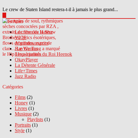
Le crew de Staten Island restera-t-il à jamais le plus grand...
▶
Sites Amis
Le crew des Haterz
VICE
Abcdrduson.com
Rap Genius
Les actualités du Roi Heenok
OkayPlayer
La Détente Générale
Life+Times
Jazz Radio
Catégories
Films
(2)
Honey
(1)
Livres
(1)
Musique
(2)
Playlists
(1)
Portraits
(1)
Style
(1)