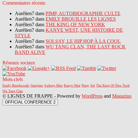
Commentaires récents
Aurélien7 dans
PIMP, AUTOBIOGRAPHIE CULTE
Aurélien7 dans
EMILY BROUILLE LES LIGNES
Aurélien7 dans
THE KING OF NEW YORK
Aurélien7 dans
KANYE WEST, UNE HISTOIRE DE
STYLE
Aurélien7 dans
SOLSAY, LE HIP HOP À LA COOL
Aurélien7 dans
WU TANG CLAN, THE LAST ROCK
BAND ALIVE
Réseaux sociaux
Mots-clefs
Emily Ratajkowski
Gangtser
Iceberg Slim
Kanye West
Pimp
Sol
The King Of New York
Wu Tang Clan
© LIGNES DE FRAPPE - Powered by
WordPress
and
Magazino
OFFICIAL CONFERENCE 2