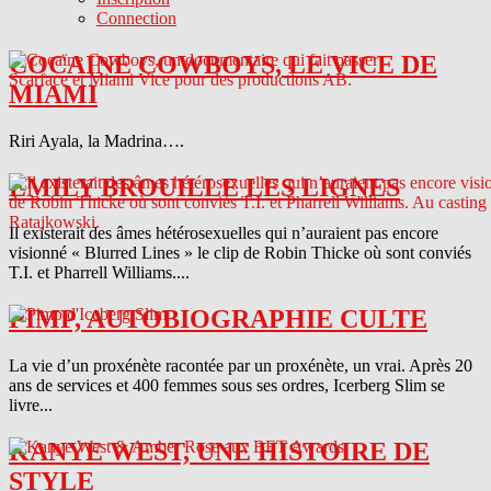
Connection
COCAINE COWBOYS, LE VICE DE
MIAMI
Riri Ayala, la Madrina….
EMILY BROUILLE LES LIGNES
Il existerait des âmes hétérosexuelles qui n’auraient pas encore
visionné « Blurred Lines » le clip de Robin Thicke où sont conviés
T.I. et Pharrell Williams....
PIMP, AUTOBIOGRAPHIE CULTE
La vie d’un proxénète racontée par un proxénète, un vrai. Après 20
ans de services et 400 femmes sous ses ordres, Icerberg Slim se
livre...
KANYE WEST, UNE HISTOIRE DE
STYLE