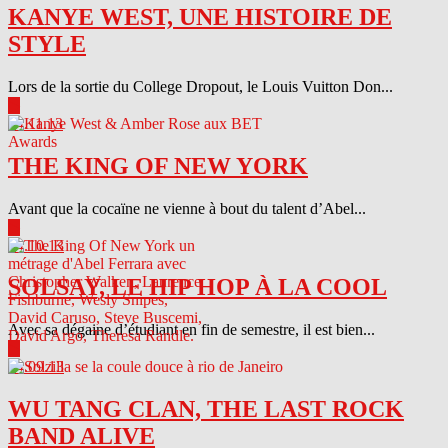
KANYE WEST, UNE HISTOIRE DE
STYLE
Lors de la sortie du College Dropout, le Louis Vuitton Don...
▶
04.11.13
THE KING OF NEW YORK
Avant que la cocaïne ne vienne à bout du talent d’Abel...
▶
04.10.13
SOLSAY, LE HIP HOP À LA COOL
Avec sa dégaine d’étudiant en fin de semestre, il est bien...
▶
04.09.13
WU TANG CLAN, THE LAST ROCK
BAND ALIVE