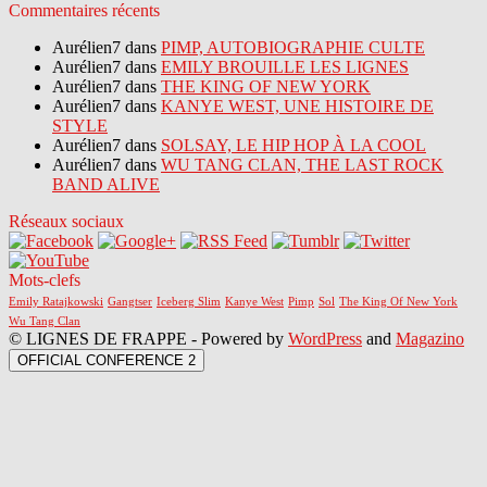
Commentaires récents
Aurélien7 dans
PIMP, AUTOBIOGRAPHIE CULTE
Aurélien7 dans
EMILY BROUILLE LES LIGNES
Aurélien7 dans
THE KING OF NEW YORK
Aurélien7 dans
KANYE WEST, UNE HISTOIRE DE
STYLE
Aurélien7 dans
SOLSAY, LE HIP HOP À LA COOL
Aurélien7 dans
WU TANG CLAN, THE LAST ROCK
BAND ALIVE
Réseaux sociaux
Mots-clefs
Emily Ratajkowski
Gangtser
Iceberg Slim
Kanye West
Pimp
Sol
The King Of New York
Wu Tang Clan
© LIGNES DE FRAPPE - Powered by
WordPress
and
Magazino
OFFICIAL CONFERENCE 2