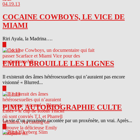
04.19.13
COCAINE COWBOYS, LE VICE DE
MIAMI
Riri Ayala, la Madrina….
▶
04.14.13
EMILY BROUILLE LES LIGNES
Il existerait des âmes hétérosexuelles qui n’auraient pas encore
visionné « Blurred...
▶
04.13.13
PIMP, AUTOBIOGRAPHIE CULTE
La vie d’un proxénète racontée par un proxénète, un vrai. Après...
▶
04.12.13