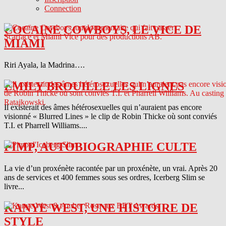
Connection
COCAINE COWBOYS, LE VICE DE
MIAMI
Riri Ayala, la Madrina….
EMILY BROUILLE LES LIGNES
Il existerait des âmes hétérosexuelles qui n’auraient pas encore
visionné « Blurred Lines » le clip de Robin Thicke où sont conviés
T.I. et Pharrell Williams....
PIMP, AUTOBIOGRAPHIE CULTE
La vie d’un proxénète racontée par un proxénète, un vrai. Après 20
ans de services et 400 femmes sous ses ordres, Icerberg Slim se
livre...
KANYE WEST, UNE HISTOIRE DE
STYLE