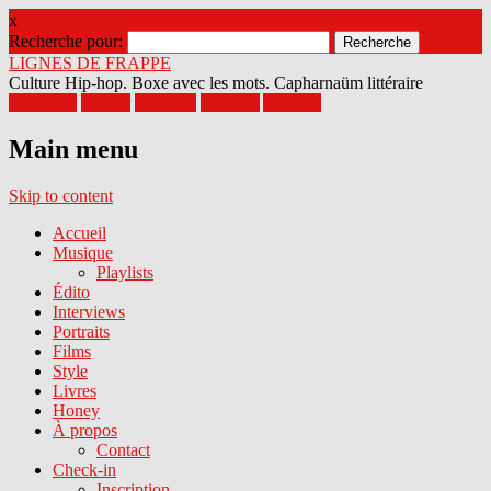
x
Recherche pour:
LIGNES DE FRAPPE
Culture Hip-hop. Boxe avec les mots. Capharnaüm littéraire
Facebook
Twitter
Google+
Pinterest
Youtube
Main menu
Skip to content
Accueil
Musique
Playlists
Édito
Interviews
Portraits
Films
Style
Livres
Honey
À propos
Contact
Check-in
Inscription