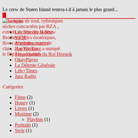
Le crew de Staten Island restera-t-il à jamais le plus grand...
▶
Sites Amis
Le crew des Haterz
VICE
Abcdrduson.com
Rap Genius
Les actualités du Roi Heenok
OkayPlayer
La Détente Générale
Life+Times
Jazz Radio
Catégories
Films
(2)
Honey
(1)
Livres
(1)
Musique
(2)
Playlists
(1)
Portraits
(1)
Style
(1)