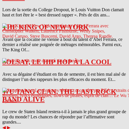
Lors de la sortie du College Dropout, le Louis Vuitton Don clamait
haut et fort être le « best dressed rapper ». Près de dix ans...
THE KING OF NEW YORK
Avant que la cocaïne ne vienne à bout du talent d’Abel Ferrara, ce
dernier a réalisé une poignée de métrages mémorables. Parmi eux,
The King Of...
SOLSAY, LE HIP HOP À LA COOL
Avec sa dégaine d’étudiant en fin de semestre, il est bien mal aisé de
distinguer l’un des rappeurs les plus efficaces du moment. Et...
WU TANG CLAN, THE LAST ROCK
BAND ALIVE
Le crew de Staten Island restera-t-il à jamais le plus grand groupe de
rap du monde? Les chances de répondre par l’affirmative sont
grandes....
◀
▶