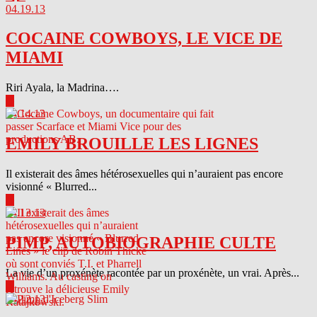
04.19.13
COCAINE COWBOYS, LE VICE DE
MIAMI
Riri Ayala, la Madrina….
▶
04.14.13
EMILY BROUILLE LES LIGNES
Il existerait des âmes hétérosexuelles qui n’auraient pas encore
visionné « Blurred...
▶
04.13.13
PIMP, AUTOBIOGRAPHIE CULTE
La vie d’un proxénète racontée par un proxénète, un vrai. Après...
▶
04.12.13