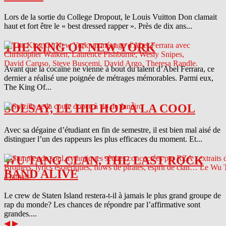
Lors de la sortie du College Dropout, le Louis Vuitton Don clamait
haut et fort être le « best dressed rapper ». Près de dix ans...
THE KING OF NEW YORK
Avant que la cocaïne ne vienne à bout du talent d’Abel Ferrara, ce
dernier a réalisé une poignée de métrages mémorables. Parmi eux,
The King Of...
SOLSAY, LE HIP HOP À LA COOL
Avec sa dégaine d’étudiant en fin de semestre, il est bien mal aisé de
distinguer l’un des rappeurs les plus efficaces du moment. Et...
WU TANG CLAN, THE LAST ROCK
BAND ALIVE
Le crew de Staten Island restera-t-il à jamais le plus grand groupe de
rap du monde? Les chances de répondre par l’affirmative sont
grandes....
◀
▶