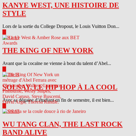
KANYE WEST, UNE HISTOIRE DE
STYLE
Lors de la sortie du College Dropout, le Louis Vuitton Don...
▶
04.11.13
THE KING OF NEW YORK
Avant que la cocaïne ne vienne à bout du talent d’Abel...
▶
04.10.13
SOLSAY, LE HIP HOP À LA COOL
Avec sa dégaine d’étudiant en fin de semestre, il est bien...
▶
04.09.13
WU TANG CLAN, THE LAST ROCK
BAND ALIVE