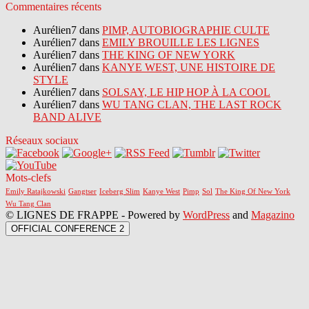
Commentaires récents
Aurélien7 dans
PIMP, AUTOBIOGRAPHIE CULTE
Aurélien7 dans
EMILY BROUILLE LES LIGNES
Aurélien7 dans
THE KING OF NEW YORK
Aurélien7 dans
KANYE WEST, UNE HISTOIRE DE
STYLE
Aurélien7 dans
SOLSAY, LE HIP HOP À LA COOL
Aurélien7 dans
WU TANG CLAN, THE LAST ROCK
BAND ALIVE
Réseaux sociaux
Mots-clefs
Emily Ratajkowski
Gangtser
Iceberg Slim
Kanye West
Pimp
Sol
The King Of New York
Wu Tang Clan
© LIGNES DE FRAPPE - Powered by
WordPress
and
Magazino
OFFICIAL CONFERENCE 2