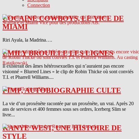
Connection
COCAINE COWBOYS, LE VICE DE
MIAMI
Riri Ayala, la Madrina….
EMILY BROUILLE LES LIGNES
Il existerait des âmes hétérosexuelles qui n’auraient pas encore
visionné « Blurred Lines » le clip de Robin Thicke où sont conviés
T.I. et Pharrell Williams....
PIMP, AUTOBIOGRAPHIE CULTE
La vie d’un proxénète racontée par un proxénète, un vrai. Après 20
ans de services et 400 femmes sous ses ordres, Icerberg Slim se
livre...
KANYE WEST, UNE HISTOIRE DE
STYLE