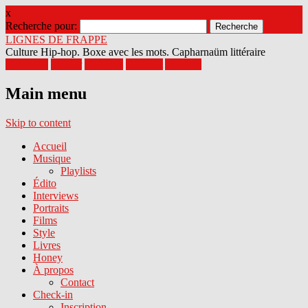
x
Recherche pour:
LIGNES DE FRAPPE
Culture Hip-hop. Boxe avec les mots. Capharnaüm littéraire
Facebook
Twitter
Google+
Pinterest
Youtube
Main menu
Skip to content
Accueil
Musique
Playlists
Édito
Interviews
Portraits
Films
Style
Livres
Honey
À propos
Contact
Check-in
Inscription