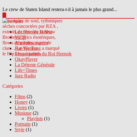
Le crew de Staten Island restera-t-il à jamais le plus grand...
▶
Sites Amis
Le crew des Haterz
VICE
Abcdrduson.com
Rap Genius
Les actualités du Roi Heenok
OkayPlayer
La Détente Générale
Life+Times
Jazz Radio
Catégories
Films
(2)
Honey
(1)
Livres
(1)
Musique
(2)
Playlists
(1)
Portraits
(1)
Style
(1)