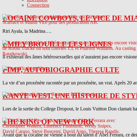
Connection
COCAINE COWBOYS, LE VICE DE MI
Riri Ayala, la Madrina….
EMILY BROUILLE LES LIGNES
Il existerait des âmes hétérosexuelles qui n’auraient pas encore vision
PIMP, AUTOBIOGRAPHIE CULTE
La vie d’un proxénète racontée par un proxénète, un vrai. Après 20 ans
KANYE WEST, UNE HISTOIRE DE STY
Lors de la sortie du College Dropout, le Louis Vuitton Don clamait haut 
THE KING OF NEW YORK
Avant que la cocaïne ne vienne à bout du talent d’Abel Ferrara, ce d