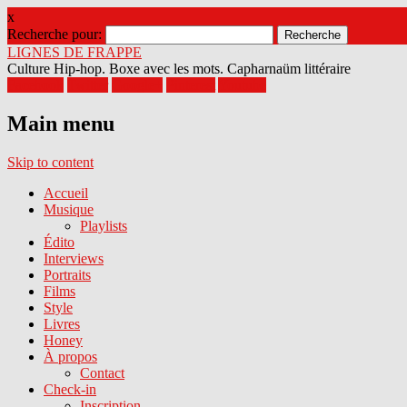
x
Recherche pour:
LIGNES DE FRAPPE
Culture Hip-hop. Boxe avec les mots. Capharnaüm littéraire
Facebook
Twitter
Google+
Pinterest
Youtube
Main menu
Skip to content
Accueil
Musique
Playlists
Édito
Interviews
Portraits
Films
Style
Livres
Honey
À propos
Contact
Check-in
Inscription