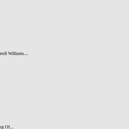
rell Williams....
ng Of...