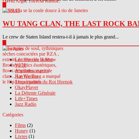
▶
04.09.13
WU TANG CLAN, THE LAST ROCK BA
Le crew de Staten Island restera-t-il à jamais le plus grand...
▶
Sites Amis
Le crew des Haterz
VICE
Abcdrduson.com
Rap Genius
Les actualités du Roi Heenok
OkayPlayer
La Détente Générale
Life+Times
Jazz Radio
Catégories
Films
(2)
Honey
(1)
Livres
(1)