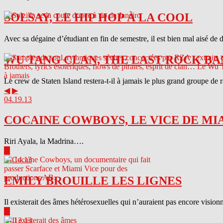
SOLSAY, LE HIP HOP À LA COOL
Avec sa dégaine d’étudiant en fin de semestre, il est bien mal aisé de 
WU TANG CLAN, THE LAST ROCK BA
Le crew de Staten Island restera-t-il à jamais le plus grand groupe de
◀
▶
04.19.13
COCAINE COWBOYS, LE VICE DE MI
Riri Ayala, la Madrina….
▶
04.14.13
EMILY BROUILLE LES LIGNES
Il existerait des âmes hétérosexuelles qui n’auraient pas encore visionn
▶
04.13.13