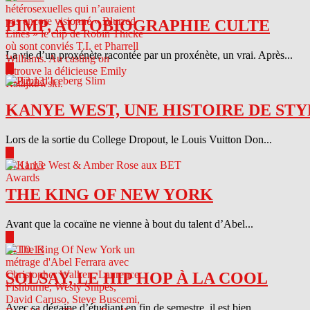
PIMP, AUTOBIOGRAPHIE CULTE
La vie d’un proxénète racontée par un proxénète, un vrai. Après...
▶
04.12.13
KANYE WEST, UNE HISTOIRE DE STY
Lors de la sortie du College Dropout, le Louis Vuitton Don...
▶
04.11.13
THE KING OF NEW YORK
Avant que la cocaïne ne vienne à bout du talent d’Abel...
▶
04.10.13
SOLSAY, LE HIP HOP À LA COOL
Avec sa dégaine d’étudiant en fin de semestre, il est bien...