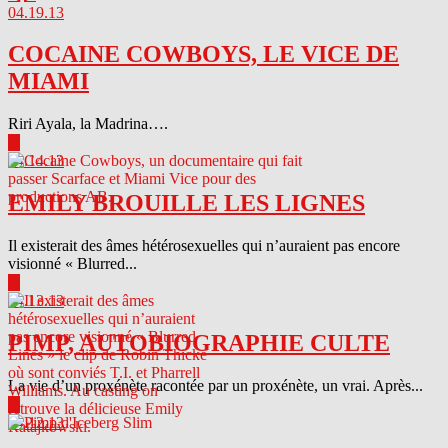
04.19.13
COCAINE COWBOYS, LE VICE DE
MIAMI
Riri Ayala, la Madrina….
▶
04.14.13
EMILY BROUILLE LES LIGNES
Il existerait des âmes hétérosexuelles qui n’auraient pas encore
visionné « Blurred...
▶
04.13.13
PIMP, AUTOBIOGRAPHIE CULTE
La vie d’un proxénète racontée par un proxénète, un vrai. Après...
▶
04.12.13