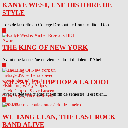
KANYE WEST, UNE HISTOIRE DE
STYLE
Lors de la sortie du College Dropout, le Louis Vuitton Don...
▶
04.11.13
THE KING OF NEW YORK
Avant que la cocaïne ne vienne à bout du talent d’Abel...
▶
04.10.13
SOLSAY, LE HIP HOP À LA COOL
Avec sa dégaine d’étudiant en fin de semestre, il est bien...
▶
04.09.13
WU TANG CLAN, THE LAST ROCK
BAND ALIVE