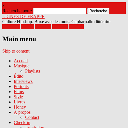
x
Recherche pour:
LIGNES DE FRAPPE
Culture Hip-hop. Boxe avec les mots. Capharnaüm littéraire
Facebook
Twitter
Google+
Pinterest
Youtube
Main menu
Skip to content
Accueil
Musique
Playlists
Édito
Interviews
Portraits
Films
Style
Livres
Honey
À propos
Contact
Check-in
Inscription