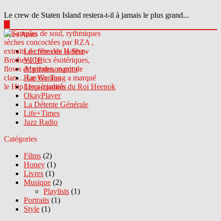
Le crew de Staten Island restera-t-il à jamais le plus grand...
▶
Sites Amis
Le crew des Haterz
VICE
Abcdrduson.com
Rap Genius
Les actualités du Roi Heenok
OkayPlayer
La Détente Générale
Life+Times
Jazz Radio
Catégories
Films
(2)
Honey
(1)
Livres
(1)
Musique
(2)
Playlists
(1)
Portraits
(1)
Style
(1)