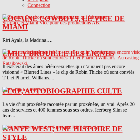
Connection
COCAINE COWBOYS, LE VICE DE
MIAMI
Riri Ayala, la Madrina….
EMILY BROUILLE LES LIGNES
Il existerait des âmes hétérosexuelles qui n’auraient pas encore
visionné « Blurred Lines » le clip de Robin Thicke où sont conviés
T.I. et Pharrell Williams....
PIMP, AUTOBIOGRAPHIE CULTE
La vie d’un proxénète racontée par un proxénète, un vrai. Après 20
ans de services et 400 femmes sous ses ordres, Icerberg Slim se
livre...
KANYE WEST, UNE HISTOIRE DE
STYLE