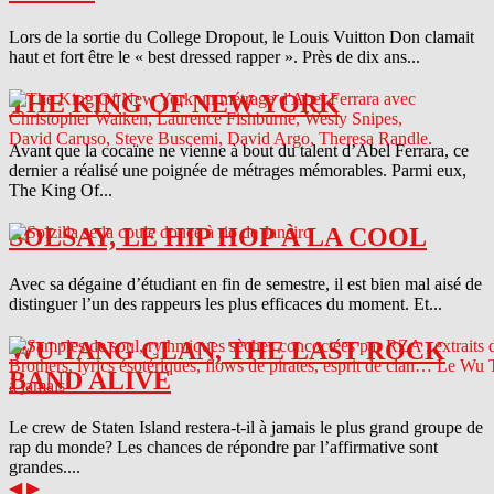
Lors de la sortie du College Dropout, le Louis Vuitton Don clamait
haut et fort être le « best dressed rapper ». Près de dix ans...
THE KING OF NEW YORK
Avant que la cocaïne ne vienne à bout du talent d’Abel Ferrara, ce
dernier a réalisé une poignée de métrages mémorables. Parmi eux,
The King Of...
SOLSAY, LE HIP HOP À LA COOL
Avec sa dégaine d’étudiant en fin de semestre, il est bien mal aisé de
distinguer l’un des rappeurs les plus efficaces du moment. Et...
WU TANG CLAN, THE LAST ROCK
BAND ALIVE
Le crew de Staten Island restera-t-il à jamais le plus grand groupe de
rap du monde? Les chances de répondre par l’affirmative sont
grandes....
◀
▶