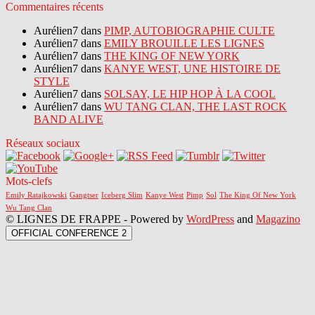
Commentaires récents
Aurélien7 dans
PIMP, AUTOBIOGRAPHIE CULTE
Aurélien7 dans
EMILY BROUILLE LES LIGNES
Aurélien7 dans
THE KING OF NEW YORK
Aurélien7 dans
KANYE WEST, UNE HISTOIRE DE
STYLE
Aurélien7 dans
SOLSAY, LE HIP HOP À LA COOL
Aurélien7 dans
WU TANG CLAN, THE LAST ROCK
BAND ALIVE
Réseaux sociaux
Mots-clefs
Emily Ratajkowski
Gangtser
Iceberg Slim
Kanye West
Pimp
Sol
The King Of New York
Wu Tang Clan
© LIGNES DE FRAPPE - Powered by
WordPress
and
Magazino
OFFICIAL CONFERENCE 2