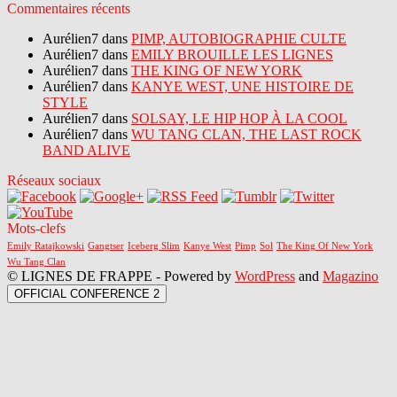
Commentaires récents
Aurélien7 dans
PIMP, AUTOBIOGRAPHIE CULTE
Aurélien7 dans
EMILY BROUILLE LES LIGNES
Aurélien7 dans
THE KING OF NEW YORK
Aurélien7 dans
KANYE WEST, UNE HISTOIRE DE
STYLE
Aurélien7 dans
SOLSAY, LE HIP HOP À LA COOL
Aurélien7 dans
WU TANG CLAN, THE LAST ROCK
BAND ALIVE
Réseaux sociaux
Mots-clefs
Emily Ratajkowski
Gangtser
Iceberg Slim
Kanye West
Pimp
Sol
The King Of New York
Wu Tang Clan
© LIGNES DE FRAPPE - Powered by
WordPress
and
Magazino
OFFICIAL CONFERENCE 2