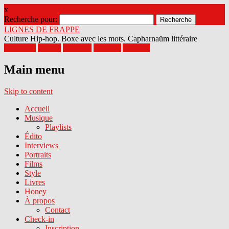
x
Recherche pour:
LIGNES DE FRAPPE
Culture Hip-hop. Boxe avec les mots. Capharnaüm littéraire
Facebook
Twitter
Google+
Pinterest
Youtube
Main menu
Skip to content
Accueil
Musique
Playlists
Édito
Interviews
Portraits
Films
Style
Livres
Honey
À propos
Contact
Check-in
Inscription