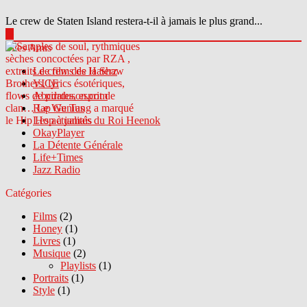
Le crew de Staten Island restera-t-il à jamais le plus grand...
▶
Sites Amis
Le crew des Haterz
VICE
Abcdrduson.com
Rap Genius
Les actualités du Roi Heenok
OkayPlayer
La Détente Générale
Life+Times
Jazz Radio
Catégories
Films
(2)
Honey
(1)
Livres
(1)
Musique
(2)
Playlists
(1)
Portraits
(1)
Style
(1)