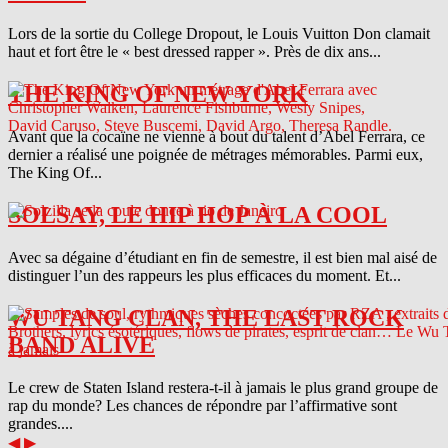
Lors de la sortie du College Dropout, le Louis Vuitton Don clamait
haut et fort être le « best dressed rapper ». Près de dix ans...
THE KING OF NEW YORK
Avant que la cocaïne ne vienne à bout du talent d’Abel Ferrara, ce
dernier a réalisé une poignée de métrages mémorables. Parmi eux,
The King Of...
SOLSAY, LE HIP HOP À LA COOL
Avec sa dégaine d’étudiant en fin de semestre, il est bien mal aisé de
distinguer l’un des rappeurs les plus efficaces du moment. Et...
WU TANG CLAN, THE LAST ROCK
BAND ALIVE
Le crew de Staten Island restera-t-il à jamais le plus grand groupe de
rap du monde? Les chances de répondre par l’affirmative sont
grandes....
◀
▶