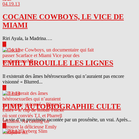
04.19.13
COCAINE COWBOYS, LE VICE DE
MIAMI
Riri Ayala, la Madrina….
▶
04.14.13
EMILY BROUILLE LES LIGNES
Il existerait des âmes hétérosexuelles qui n’auraient pas encore
visionné « Blurred...
▶
04.13.13
PIMP, AUTOBIOGRAPHIE CULTE
La vie d’un proxénète racontée par un proxénète, un vrai. Après...
▶
04.12.13