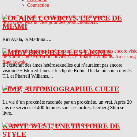
Connection
COCAINE COWBOYS, LE VICE DE
MIAMI
Riri Ayala, la Madrina….
EMILY BROUILLE LES LIGNES
Il existerait des âmes hétérosexuelles qui n’auraient pas encore
visionné « Blurred Lines » le clip de Robin Thicke où sont conviés
T.I. et Pharrell Williams....
PIMP, AUTOBIOGRAPHIE CULTE
La vie d’un proxénète racontée par un proxénète, un vrai. Après 20
ans de services et 400 femmes sous ses ordres, Icerberg Slim se
livre...
KANYE WEST, UNE HISTOIRE DE
STYLE