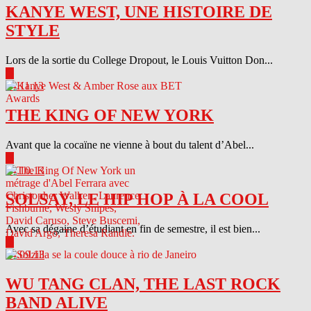
KANYE WEST, UNE HISTOIRE DE
STYLE
Lors de la sortie du College Dropout, le Louis Vuitton Don...
▶
04.11.13
THE KING OF NEW YORK
Avant que la cocaïne ne vienne à bout du talent d’Abel...
▶
04.10.13
SOLSAY, LE HIP HOP À LA COOL
Avec sa dégaine d’étudiant en fin de semestre, il est bien...
▶
04.09.13
WU TANG CLAN, THE LAST ROCK
BAND ALIVE