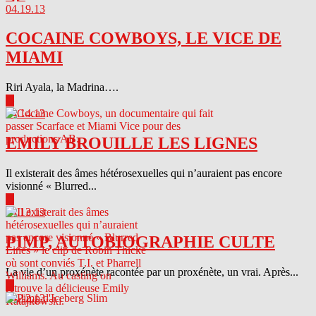
04.19.13
COCAINE COWBOYS, LE VICE DE
MIAMI
Riri Ayala, la Madrina….
▶
04.14.13
EMILY BROUILLE LES LIGNES
Il existerait des âmes hétérosexuelles qui n’auraient pas encore
visionné « Blurred...
▶
04.13.13
PIMP, AUTOBIOGRAPHIE CULTE
La vie d’un proxénète racontée par un proxénète, un vrai. Après...
▶
04.12.13