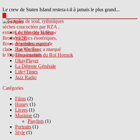
Le crew de Staten Island restera-t-il à jamais le plus grand...
▶
Sites Amis
Le crew des Haterz
VICE
Abcdrduson.com
Rap Genius
Les actualités du Roi Heenok
OkayPlayer
La Détente Générale
Life+Times
Jazz Radio
Catégories
Films
(2)
Honey
(1)
Livres
(1)
Musique
(2)
Playlists
(1)
Portraits
(1)
Style
(1)