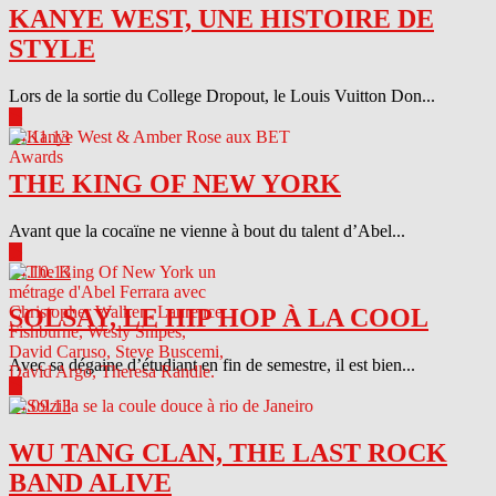
KANYE WEST, UNE HISTOIRE DE
STYLE
Lors de la sortie du College Dropout, le Louis Vuitton Don...
▶
04.11.13
THE KING OF NEW YORK
Avant que la cocaïne ne vienne à bout du talent d’Abel...
▶
04.10.13
SOLSAY, LE HIP HOP À LA COOL
Avec sa dégaine d’étudiant en fin de semestre, il est bien...
▶
04.09.13
WU TANG CLAN, THE LAST ROCK
BAND ALIVE