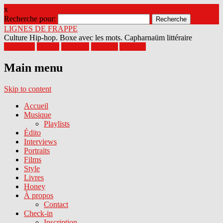
x
Recherche pour:
LIGNES DE FRAPPE
Culture Hip-hop. Boxe avec les mots. Capharnaüm littéraire
Facebook
Twitter
Google+
Pinterest
Youtube
Main menu
Skip to content
Accueil
Musique
Playlists
Édito
Interviews
Portraits
Films
Style
Livres
Honey
À propos
Contact
Check-in
Inscription