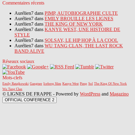
Commentaires récents
Aurélien7 dans
PIMP, AUTOBIOGRAPHIE CULTE
Aurélien7 dans
EMILY BROUILLE LES LIGNES
Aurélien7 dans
THE KING OF NEW YORK
Aurélien7 dans
KANYE WEST, UNE HISTOIRE DE
STYLE
Aurélien7 dans
SOLSAY, LE HIP HOP À LA COOL
Aurélien7 dans
WU TANG CLAN, THE LAST ROCK
BAND ALIVE
Réseaux sociaux
Mots-clefs
Emily Ratajkowski
Gangtser
Iceberg Slim
Kanye West
Pimp
Sol
The King Of New York
Wu Tang Clan
© LIGNES DE FRAPPE - Powered by
WordPress
and
Magazino
OFFICIAL CONFERENCE 2