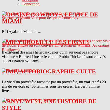
Connection
COCAINE COWBOYS, LE VICE DE
MIAMI
Riri Ayala, la Madrina….
EMILY BROUILLE LES LIGNES
Il existerait des âmes hétérosexuelles qui n’auraient pas encore
visionné « Blurred Lines » le clip de Robin Thicke où sont conviés
T.I. et Pharrell Williams....
PIMP, AUTOBIOGRAPHIE CULTE
La vie d’un proxénète racontée par un proxénète, un vrai. Après 20
ans de services et 400 femmes sous ses ordres, Icerberg Slim se
livre...
KANYE WEST, UNE HISTOIRE DE
STYLE