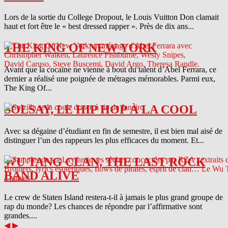
Lors de la sortie du College Dropout, le Louis Vuitton Don clamait
haut et fort être le « best dressed rapper ». Près de dix ans...
THE KING OF NEW YORK
Avant que la cocaïne ne vienne à bout du talent d’Abel Ferrara, ce
dernier a réalisé une poignée de métrages mémorables. Parmi eux,
The King Of...
SOLSAY, LE HIP HOP À LA COOL
Avec sa dégaine d’étudiant en fin de semestre, il est bien mal aisé de
distinguer l’un des rappeurs les plus efficaces du moment. Et...
WU TANG CLAN, THE LAST ROCK
BAND ALIVE
Le crew de Staten Island restera-t-il à jamais le plus grand groupe de
rap du monde? Les chances de répondre par l’affirmative sont
grandes....
◀
▶