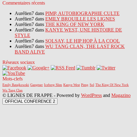
Commentaires récents
Aurélien7 dans
PIMP, AUTOBIOGRAPHIE CULTE
Aurélien7 dans
EMILY BROUILLE LES LIGNES
Aurélien7 dans
THE KING OF NEW YORK
Aurélien7 dans
KANYE WEST, UNE HISTOIRE DE
STYLE
Aurélien7 dans
SOLSAY, LE HIP HOP À LA COOL
Aurélien7 dans
WU TANG CLAN, THE LAST ROCK
BAND ALIVE
Réseaux sociaux
Mots-clefs
Emily Ratajkowski
Gangtser
Iceberg Slim
Kanye West
Pimp
Sol
The King Of New York
Wu Tang Clan
© LIGNES DE FRAPPE - Powered by
WordPress
and
Magazino
OFFICIAL CONFERENCE 2