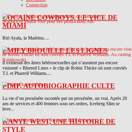
Connection
COCAINE COWBOYS, LE VICE DE
MIAMI
Riri Ayala, la Madrina….
EMILY BROUILLE LES LIGNES
Il existerait des âmes hétérosexuelles qui n’auraient pas encore
visionné « Blurred Lines » le clip de Robin Thicke où sont conviés
T.I. et Pharrell Williams....
PIMP, AUTOBIOGRAPHIE CULTE
La vie d’un proxénète racontée par un proxénète, un vrai. Après 20
ans de services et 400 femmes sous ses ordres, Icerberg Slim se
livre...
KANYE WEST, UNE HISTOIRE DE
STYLE