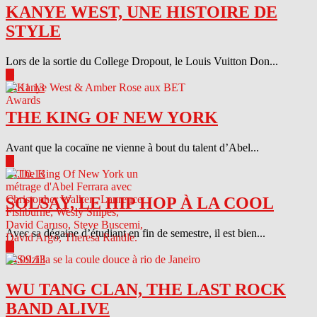
KANYE WEST, UNE HISTOIRE DE
STYLE
Lors de la sortie du College Dropout, le Louis Vuitton Don...
▶
04.11.13
THE KING OF NEW YORK
Avant que la cocaïne ne vienne à bout du talent d’Abel...
▶
04.10.13
SOLSAY, LE HIP HOP À LA COOL
Avec sa dégaine d’étudiant en fin de semestre, il est bien...
▶
04.09.13
WU TANG CLAN, THE LAST ROCK
BAND ALIVE