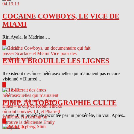
04.19.13
COCAINE COWBOYS, LE VICE DE
MIAMI
Riri Ayala, la Madrina….
▶
04.14.13
EMILY BROUILLE LES LIGNES
Il existerait des âmes hétérosexuelles qui n’auraient pas encore
visionné « Blurred...
▶
04.13.13
PIMP, AUTOBIOGRAPHIE CULTE
La vie d’un proxénète racontée par un proxénète, un vrai. Après...
▶
04.12.13