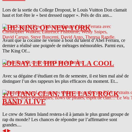
Lors de la sortie du College Dropout, le Louis Vuitton Don clamait
haut et fort être le « best dressed rapper ». Près de dix ans...
THE KING OF NEW YORK
Avant que la cocaïne ne vienne à bout du talent d’Abel Ferrara, ce
dernier a réalisé une poignée de métrages mémorables. Parmi eux,
The King Of...
SOLSAY, LE HIP HOP À LA COOL
Avec sa dégaine d’étudiant en fin de semestre, il est bien mal aisé de
distinguer l’un des rappeurs les plus efficaces du moment. Et...
WU TANG CLAN, THE LAST ROCK
BAND ALIVE
Le crew de Staten Island restera-t-il à jamais le plus grand groupe de
rap du monde? Les chances de répondre par l’affirmative sont
grandes....
◀
▶