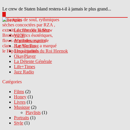
Le crew de Staten Island restera-t-il à jamais le plus grand...
▶
Sites Amis
Le crew des Haterz
VICE
Abcdrduson.com
Rap Genius
Les actualités du Roi Heenok
OkayPlayer
La Détente Générale
Life+Times
Jazz Radio
Catégories
Films
(2)
Honey
(1)
Livres
(1)
Musique
(2)
Playlists
(1)
Portraits
(1)
Style
(1)