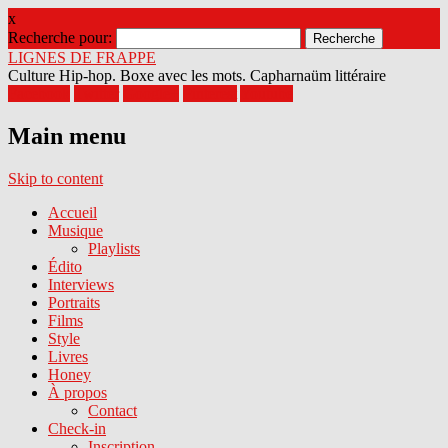
x
Recherche pour:
LIGNES DE FRAPPE
Culture Hip-hop. Boxe avec les mots. Capharnaüm littéraire
Facebook
Twitter
Google+
Pinterest
Youtube
Main menu
Skip to content
Accueil
Musique
Playlists
Édito
Interviews
Portraits
Films
Style
Livres
Honey
À propos
Contact
Check-in
Inscription