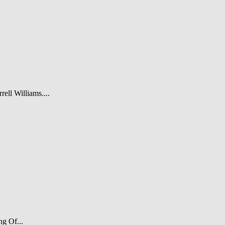
rell Williams....
ng Of...