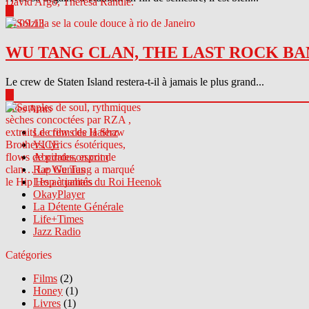
▶
04.09.13
WU TANG CLAN, THE LAST ROCK BA
Le crew de Staten Island restera-t-il à jamais le plus grand...
▶
Sites Amis
Le crew des Haterz
VICE
Abcdrduson.com
Rap Genius
Les actualités du Roi Heenok
OkayPlayer
La Détente Générale
Life+Times
Jazz Radio
Catégories
Films
(2)
Honey
(1)
Livres
(1)