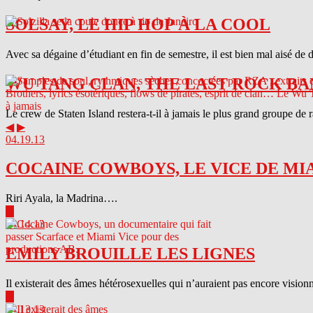
SOLSAY, LE HIP HOP À LA COOL
Avec sa dégaine d’étudiant en fin de semestre, il est bien mal aisé de 
WU TANG CLAN, THE LAST ROCK BA
Le crew de Staten Island restera-t-il à jamais le plus grand groupe de
◀
▶
04.19.13
COCAINE COWBOYS, LE VICE DE MI
Riri Ayala, la Madrina….
▶
04.14.13
EMILY BROUILLE LES LIGNES
Il existerait des âmes hétérosexuelles qui n’auraient pas encore visionn
▶
04.13.13