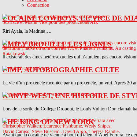
Connection
COCAINE COWBOYS, LE VICE DE MI
Riri Ayala, la Madrina….
EMILY BROUILLE LES LIGNES
Il existerait des âmes hétérosexuelles qui n’auraient pas encore vision
PIMP, AUTOBIOGRAPHIE CULTE
La vie d’un proxénète racontée par un proxénète, un vrai. Après 20 ans
KANYE WEST, UNE HISTOIRE DE STY
Lors de la sortie du College Dropout, le Louis Vuitton Don clamait haut 
THE KING OF NEW YORK
Avant que la cocaïne ne vienne à bout du talent d’Abel Ferrara, ce d