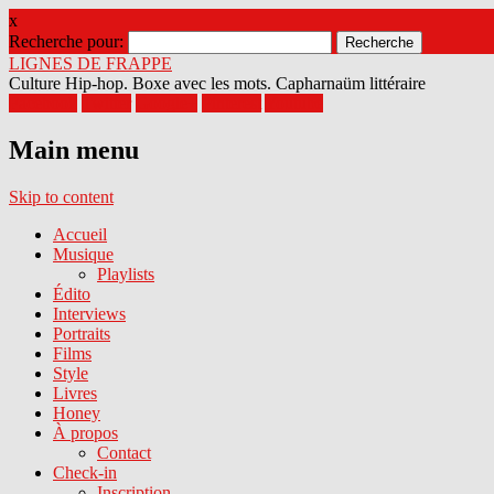
x
Recherche pour:
LIGNES DE FRAPPE
Culture Hip-hop. Boxe avec les mots. Capharnaüm littéraire
Facebook
Twitter
Google+
Pinterest
Youtube
Main menu
Skip to content
Accueil
Musique
Playlists
Édito
Interviews
Portraits
Films
Style
Livres
Honey
À propos
Contact
Check-in
Inscription