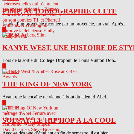
PIMP, AUTOBIOGRAPHIE CULTE
La vie d’un proxénète racontée par un proxénète, un vrai. Après...
▶
04.12.13
KANYE WEST, UNE HISTOIRE DE STY
Lors de la sortie du College Dropout, le Louis Vuitton Don...
▶
04.11.13
THE KING OF NEW YORK
Avant que la cocaïne ne vienne à bout du talent d’Abel...
▶
04.10.13
SOLSAY, LE HIP HOP À LA COOL
Avec sa dégaine d’étudiant en fin de semestre, il est bien...