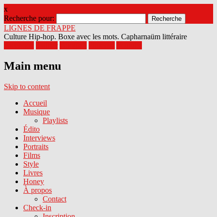
x
Recherche pour:
LIGNES DE FRAPPE
Culture Hip-hop. Boxe avec les mots. Capharnaüm littéraire
Facebook
Twitter
Google+
Pinterest
Youtube
Main menu
Skip to content
Accueil
Musique
Playlists
Édito
Interviews
Portraits
Films
Style
Livres
Honey
À propos
Contact
Check-in
Inscription