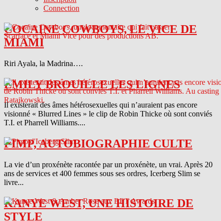
Connection
COCAINE COWBOYS, LE VICE DE
MIAMI
Riri Ayala, la Madrina….
EMILY BROUILLE LES LIGNES
Il existerait des âmes hétérosexuelles qui n’auraient pas encore
visionné « Blurred Lines » le clip de Robin Thicke où sont conviés
T.I. et Pharrell Williams....
PIMP, AUTOBIOGRAPHIE CULTE
La vie d’un proxénète racontée par un proxénète, un vrai. Après 20
ans de services et 400 femmes sous ses ordres, Icerberg Slim se
livre...
KANYE WEST, UNE HISTOIRE DE
STYLE