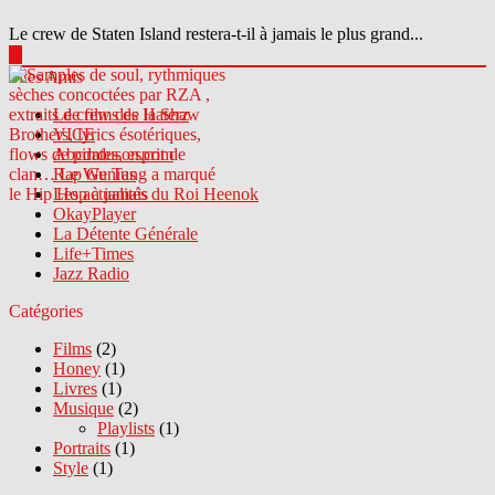
Le crew de Staten Island restera-t-il à jamais le plus grand...
▶
Sites Amis
Le crew des Haterz
VICE
Abcdrduson.com
Rap Genius
Les actualités du Roi Heenok
OkayPlayer
La Détente Générale
Life+Times
Jazz Radio
Catégories
Films
(2)
Honey
(1)
Livres
(1)
Musique
(2)
Playlists
(1)
Portraits
(1)
Style
(1)