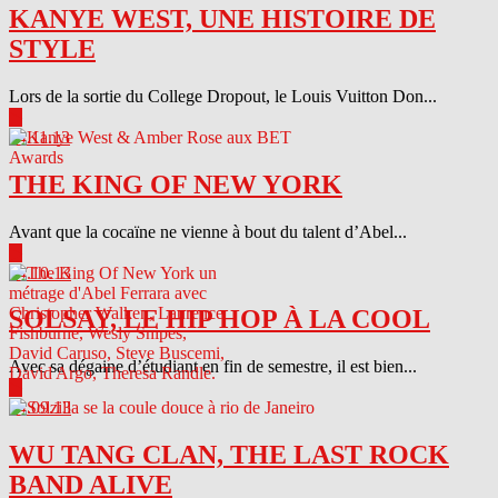
KANYE WEST, UNE HISTOIRE DE
STYLE
Lors de la sortie du College Dropout, le Louis Vuitton Don...
▶
04.11.13
THE KING OF NEW YORK
Avant que la cocaïne ne vienne à bout du talent d’Abel...
▶
04.10.13
SOLSAY, LE HIP HOP À LA COOL
Avec sa dégaine d’étudiant en fin de semestre, il est bien...
▶
04.09.13
WU TANG CLAN, THE LAST ROCK
BAND ALIVE