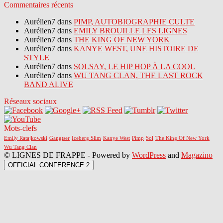
Commentaires récents
Aurélien7 dans
PIMP, AUTOBIOGRAPHIE CULTE
Aurélien7 dans
EMILY BROUILLE LES LIGNES
Aurélien7 dans
THE KING OF NEW YORK
Aurélien7 dans
KANYE WEST, UNE HISTOIRE DE
STYLE
Aurélien7 dans
SOLSAY, LE HIP HOP À LA COOL
Aurélien7 dans
WU TANG CLAN, THE LAST ROCK
BAND ALIVE
Réseaux sociaux
Mots-clefs
Emily Ratajkowski
Gangtser
Iceberg Slim
Kanye West
Pimp
Sol
The King Of New York
Wu Tang Clan
© LIGNES DE FRAPPE - Powered by
WordPress
and
Magazino
OFFICIAL CONFERENCE 2