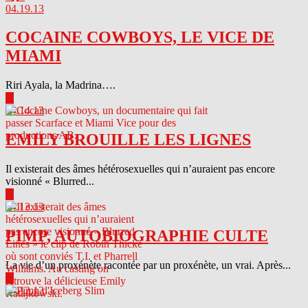
04.19.13
COCAINE COWBOYS, LE VICE DE
MIAMI
Riri Ayala, la Madrina….
▶
04.14.13
EMILY BROUILLE LES LIGNES
Il existerait des âmes hétérosexuelles qui n’auraient pas encore
visionné « Blurred...
▶
04.13.13
PIMP, AUTOBIOGRAPHIE CULTE
La vie d’un proxénète racontée par un proxénète, un vrai. Après...
▶
04.12.13