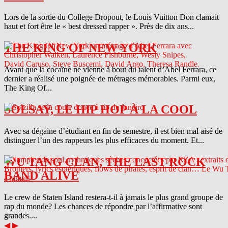
Lors de la sortie du College Dropout, le Louis Vuitton Don clamait
haut et fort être le « best dressed rapper ». Près de dix ans...
THE KING OF NEW YORK
Avant que la cocaïne ne vienne à bout du talent d’Abel Ferrara, ce
dernier a réalisé une poignée de métrages mémorables. Parmi eux,
The King Of...
SOLSAY, LE HIP HOP À LA COOL
Avec sa dégaine d’étudiant en fin de semestre, il est bien mal aisé de
distinguer l’un des rappeurs les plus efficaces du moment. Et...
WU TANG CLAN, THE LAST ROCK
BAND ALIVE
Le crew de Staten Island restera-t-il à jamais le plus grand groupe de
rap du monde? Les chances de répondre par l’affirmative sont
grandes....
◀
▶