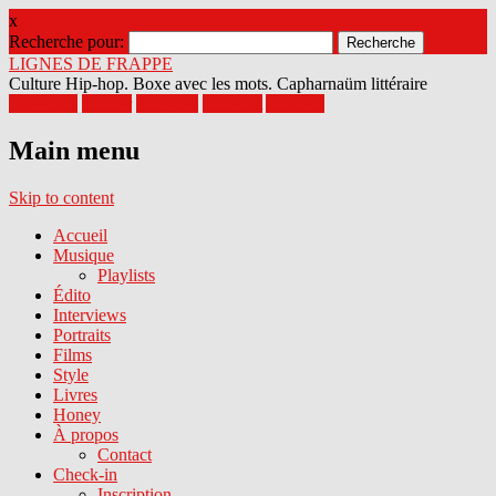
x
Recherche pour:
LIGNES DE FRAPPE
Culture Hip-hop. Boxe avec les mots. Capharnaüm littéraire
Facebook
Twitter
Google+
Pinterest
Youtube
Main menu
Skip to content
Accueil
Musique
Playlists
Édito
Interviews
Portraits
Films
Style
Livres
Honey
À propos
Contact
Check-in
Inscription