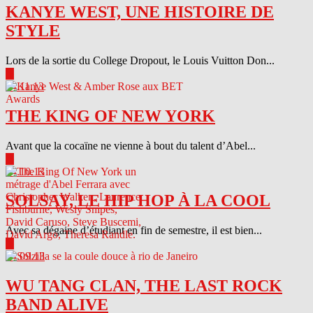
KANYE WEST, UNE HISTOIRE DE
STYLE
Lors de la sortie du College Dropout, le Louis Vuitton Don...
▶
04.11.13
THE KING OF NEW YORK
Avant que la cocaïne ne vienne à bout du talent d’Abel...
▶
04.10.13
SOLSAY, LE HIP HOP À LA COOL
Avec sa dégaine d’étudiant en fin de semestre, il est bien...
▶
04.09.13
WU TANG CLAN, THE LAST ROCK
BAND ALIVE