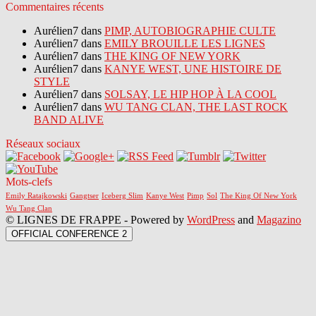
Commentaires récents
Aurélien7 dans
PIMP, AUTOBIOGRAPHIE CULTE
Aurélien7 dans
EMILY BROUILLE LES LIGNES
Aurélien7 dans
THE KING OF NEW YORK
Aurélien7 dans
KANYE WEST, UNE HISTOIRE DE
STYLE
Aurélien7 dans
SOLSAY, LE HIP HOP À LA COOL
Aurélien7 dans
WU TANG CLAN, THE LAST ROCK
BAND ALIVE
Réseaux sociaux
Mots-clefs
Emily Ratajkowski
Gangtser
Iceberg Slim
Kanye West
Pimp
Sol
The King Of New York
Wu Tang Clan
© LIGNES DE FRAPPE - Powered by
WordPress
and
Magazino
OFFICIAL CONFERENCE 2