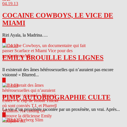
04.19.13
COCAINE COWBOYS, LE VICE DE
MIAMI
Riri Ayala, la Madrina….
▶
04.14.13
EMILY BROUILLE LES LIGNES
Il existerait des âmes hétérosexuelles qui n’auraient pas encore
visionné « Blurred...
▶
04.13.13
PIMP, AUTOBIOGRAPHIE CULTE
La vie d’un proxénète racontée par un proxénète, un vrai. Après...
▶
04.12.13