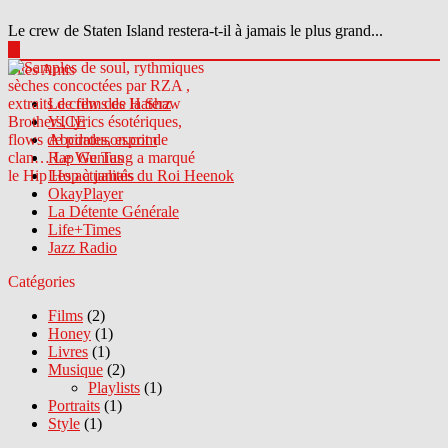
Le crew de Staten Island restera-t-il à jamais le plus grand...
▶
Sites Amis
Le crew des Haterz
VICE
Abcdrduson.com
Rap Genius
Les actualités du Roi Heenok
OkayPlayer
La Détente Générale
Life+Times
Jazz Radio
Catégories
Films
(2)
Honey
(1)
Livres
(1)
Musique
(2)
Playlists
(1)
Portraits
(1)
Style
(1)