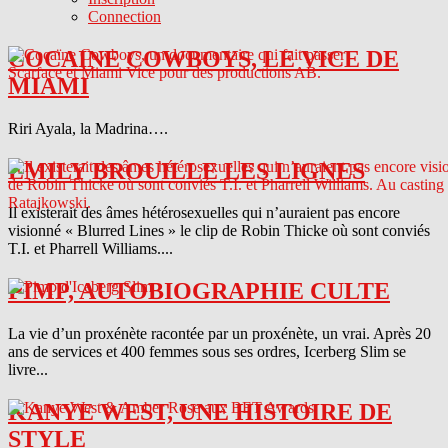
Connection
COCAINE COWBOYS, LE VICE DE
MIAMI
Riri Ayala, la Madrina….
EMILY BROUILLE LES LIGNES
Il existerait des âmes hétérosexuelles qui n’auraient pas encore
visionné « Blurred Lines » le clip de Robin Thicke où sont conviés
T.I. et Pharrell Williams....
PIMP, AUTOBIOGRAPHIE CULTE
La vie d’un proxénète racontée par un proxénète, un vrai. Après 20
ans de services et 400 femmes sous ses ordres, Icerberg Slim se
livre...
KANYE WEST, UNE HISTOIRE DE
STYLE