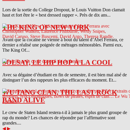
Lors de la sortie du College Dropout, le Louis Vuitton Don clamait
haut et fort être le « best dressed rapper ». Près de dix ans...
THE KING OF NEW YORK
Avant que la cocaïne ne vienne à bout du talent d’Abel Ferrara, ce
dernier a réalisé une poignée de métrages mémorables. Parmi eux,
The King Of...
SOLSAY, LE HIP HOP À LA COOL
Avec sa dégaine d’étudiant en fin de semestre, il est bien mal aisé de
distinguer l’un des rappeurs les plus efficaces du moment. Et...
WU TANG CLAN, THE LAST ROCK
BAND ALIVE
Le crew de Staten Island restera-t-il à jamais le plus grand groupe de
rap du monde? Les chances de répondre par l’affirmative sont
grandes....
◀
▶