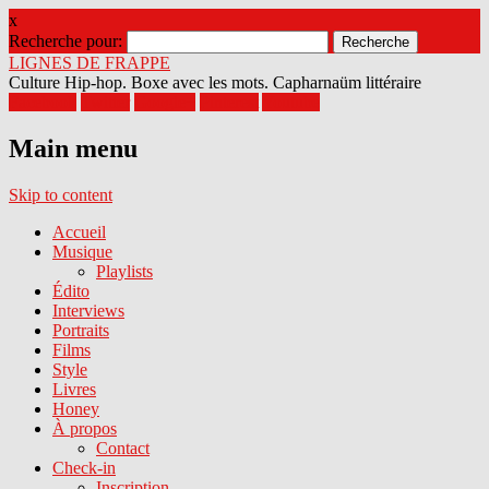
x
Recherche pour:
LIGNES DE FRAPPE
Culture Hip-hop. Boxe avec les mots. Capharnaüm littéraire
Facebook
Twitter
Google+
Pinterest
Youtube
Main menu
Skip to content
Accueil
Musique
Playlists
Édito
Interviews
Portraits
Films
Style
Livres
Honey
À propos
Contact
Check-in
Inscription