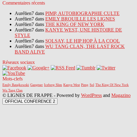
Commentaires récents
Aurélien7 dans
PIMP, AUTOBIOGRAPHIE CULTE
Aurélien7 dans
EMILY BROUILLE LES LIGNES
Aurélien7 dans
THE KING OF NEW YORK
Aurélien7 dans
KANYE WEST, UNE HISTOIRE DE
STYLE
Aurélien7 dans
SOLSAY, LE HIP HOP À LA COOL
Aurélien7 dans
WU TANG CLAN, THE LAST ROCK
BAND ALIVE
Réseaux sociaux
Mots-clefs
Emily Ratajkowski
Gangtser
Iceberg Slim
Kanye West
Pimp
Sol
The King Of New York
Wu Tang Clan
© LIGNES DE FRAPPE - Powered by
WordPress
and
Magazino
OFFICIAL CONFERENCE 2