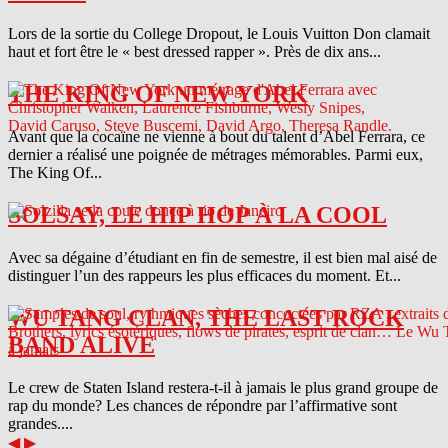
Lors de la sortie du College Dropout, le Louis Vuitton Don clamait
haut et fort être le « best dressed rapper ». Près de dix ans...
THE KING OF NEW YORK
Avant que la cocaïne ne vienne à bout du talent d’Abel Ferrara, ce
dernier a réalisé une poignée de métrages mémorables. Parmi eux,
The King Of...
SOLSAY, LE HIP HOP À LA COOL
Avec sa dégaine d’étudiant en fin de semestre, il est bien mal aisé de
distinguer l’un des rappeurs les plus efficaces du moment. Et...
WU TANG CLAN, THE LAST ROCK
BAND ALIVE
Le crew de Staten Island restera-t-il à jamais le plus grand groupe de
rap du monde? Les chances de répondre par l’affirmative sont
grandes....
◀
▶