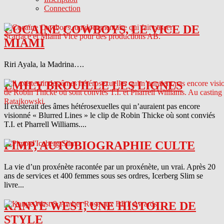
Connection
COCAINE COWBOYS, LE VICE DE
MIAMI
Riri Ayala, la Madrina….
EMILY BROUILLE LES LIGNES
Il existerait des âmes hétérosexuelles qui n’auraient pas encore
visionné « Blurred Lines » le clip de Robin Thicke où sont conviés
T.I. et Pharrell Williams....
PIMP, AUTOBIOGRAPHIE CULTE
La vie d’un proxénète racontée par un proxénète, un vrai. Après 20
ans de services et 400 femmes sous ses ordres, Icerberg Slim se
livre...
KANYE WEST, UNE HISTOIRE DE
STYLE