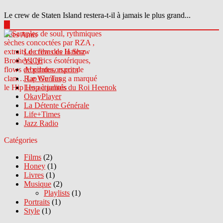
Le crew de Staten Island restera-t-il à jamais le plus grand...
▶
Sites Amis
Le crew des Haterz
VICE
Abcdrduson.com
Rap Genius
Les actualités du Roi Heenok
OkayPlayer
La Détente Générale
Life+Times
Jazz Radio
Catégories
Films
(2)
Honey
(1)
Livres
(1)
Musique
(2)
Playlists
(1)
Portraits
(1)
Style
(1)