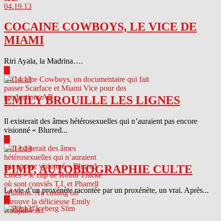
04.19.13
COCAINE COWBOYS, LE VICE DE
MIAMI
Riri Ayala, la Madrina….
▶
04.14.13
EMILY BROUILLE LES LIGNES
Il existerait des âmes hétérosexuelles qui n’auraient pas encore
visionné « Blurred...
▶
04.13.13
PIMP, AUTOBIOGRAPHIE CULTE
La vie d’un proxénète racontée par un proxénète, un vrai. Après...
▶
04.12.13