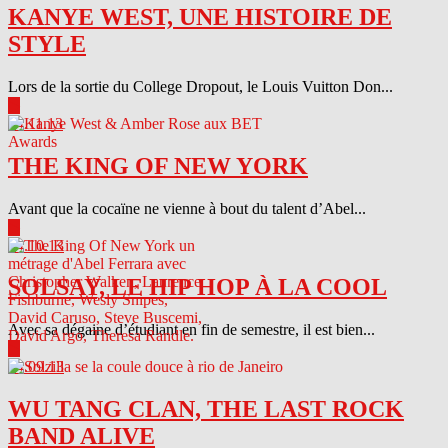
KANYE WEST, UNE HISTOIRE DE
STYLE
Lors de la sortie du College Dropout, le Louis Vuitton Don...
▶
04.11.13
THE KING OF NEW YORK
Avant que la cocaïne ne vienne à bout du talent d’Abel...
▶
04.10.13
SOLSAY, LE HIP HOP À LA COOL
Avec sa dégaine d’étudiant en fin de semestre, il est bien...
▶
04.09.13
WU TANG CLAN, THE LAST ROCK
BAND ALIVE