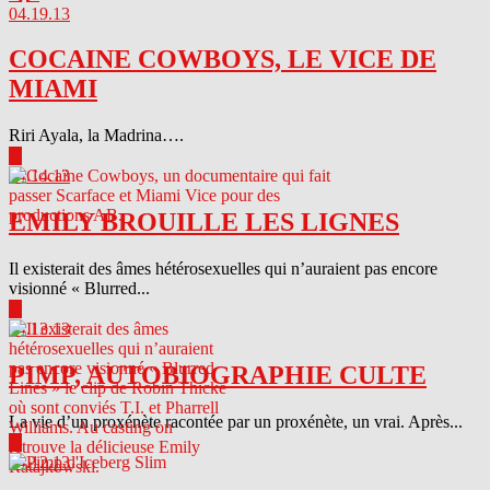
04.19.13
COCAINE COWBOYS, LE VICE DE
MIAMI
Riri Ayala, la Madrina….
▶
04.14.13
EMILY BROUILLE LES LIGNES
Il existerait des âmes hétérosexuelles qui n’auraient pas encore
visionné « Blurred...
▶
04.13.13
PIMP, AUTOBIOGRAPHIE CULTE
La vie d’un proxénète racontée par un proxénète, un vrai. Après...
▶
04.12.13