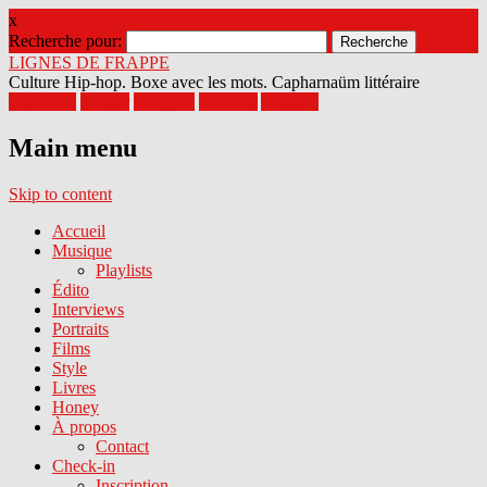
x
Recherche pour:
LIGNES DE FRAPPE
Culture Hip-hop. Boxe avec les mots. Capharnaüm littéraire
Facebook
Twitter
Google+
Pinterest
Youtube
Main menu
Skip to content
Accueil
Musique
Playlists
Édito
Interviews
Portraits
Films
Style
Livres
Honey
À propos
Contact
Check-in
Inscription