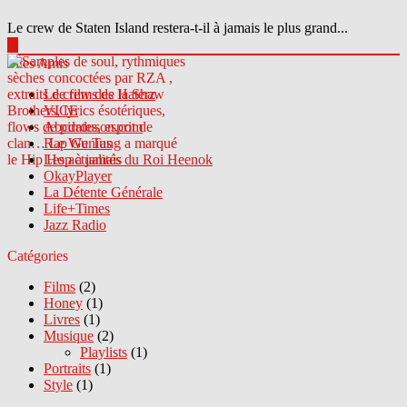
Le crew de Staten Island restera-t-il à jamais le plus grand...
▶
Sites Amis
Le crew des Haterz
VICE
Abcdrduson.com
Rap Genius
Les actualités du Roi Heenok
OkayPlayer
La Détente Générale
Life+Times
Jazz Radio
Catégories
Films
(2)
Honey
(1)
Livres
(1)
Musique
(2)
Playlists
(1)
Portraits
(1)
Style
(1)