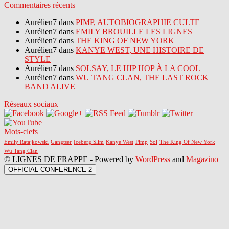
Commentaires récents
Aurélien7 dans
PIMP, AUTOBIOGRAPHIE CULTE
Aurélien7 dans
EMILY BROUILLE LES LIGNES
Aurélien7 dans
THE KING OF NEW YORK
Aurélien7 dans
KANYE WEST, UNE HISTOIRE DE
STYLE
Aurélien7 dans
SOLSAY, LE HIP HOP À LA COOL
Aurélien7 dans
WU TANG CLAN, THE LAST ROCK
BAND ALIVE
Réseaux sociaux
Mots-clefs
Emily Ratajkowski
Gangtser
Iceberg Slim
Kanye West
Pimp
Sol
The King Of New York
Wu Tang Clan
© LIGNES DE FRAPPE - Powered by
WordPress
and
Magazino
OFFICIAL CONFERENCE 2