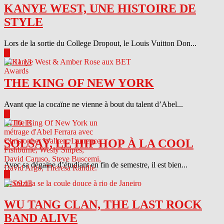
KANYE WEST, UNE HISTOIRE DE
STYLE
Lors de la sortie du College Dropout, le Louis Vuitton Don...
▶
04.11.13
THE KING OF NEW YORK
Avant que la cocaïne ne vienne à bout du talent d’Abel...
▶
04.10.13
SOLSAY, LE HIP HOP À LA COOL
Avec sa dégaine d’étudiant en fin de semestre, il est bien...
▶
04.09.13
WU TANG CLAN, THE LAST ROCK
BAND ALIVE