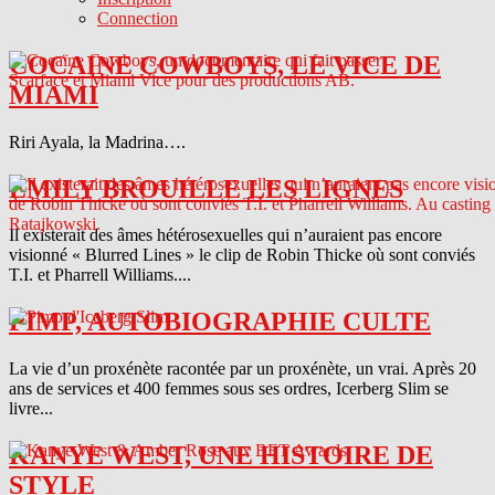
Connection
COCAINE COWBOYS, LE VICE DE
MIAMI
Riri Ayala, la Madrina….
EMILY BROUILLE LES LIGNES
Il existerait des âmes hétérosexuelles qui n’auraient pas encore
visionné « Blurred Lines » le clip de Robin Thicke où sont conviés
T.I. et Pharrell Williams....
PIMP, AUTOBIOGRAPHIE CULTE
La vie d’un proxénète racontée par un proxénète, un vrai. Après 20
ans de services et 400 femmes sous ses ordres, Icerberg Slim se
livre...
KANYE WEST, UNE HISTOIRE DE
STYLE