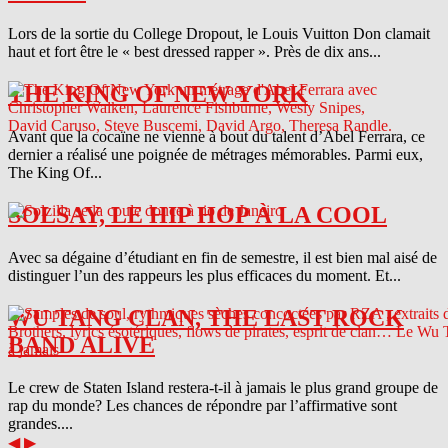
Lors de la sortie du College Dropout, le Louis Vuitton Don clamait
haut et fort être le « best dressed rapper ». Près de dix ans...
THE KING OF NEW YORK
Avant que la cocaïne ne vienne à bout du talent d’Abel Ferrara, ce
dernier a réalisé une poignée de métrages mémorables. Parmi eux,
The King Of...
SOLSAY, LE HIP HOP À LA COOL
Avec sa dégaine d’étudiant en fin de semestre, il est bien mal aisé de
distinguer l’un des rappeurs les plus efficaces du moment. Et...
WU TANG CLAN, THE LAST ROCK
BAND ALIVE
Le crew de Staten Island restera-t-il à jamais le plus grand groupe de
rap du monde? Les chances de répondre par l’affirmative sont
grandes....
◀
▶