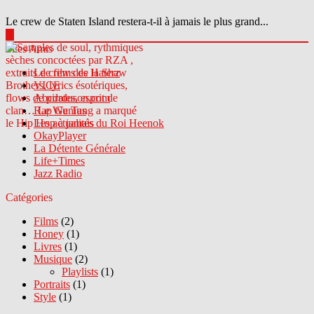
Le crew de Staten Island restera-t-il à jamais le plus grand...
▶
Sites Amis
Le crew des Haterz
VICE
Abcdrduson.com
Rap Genius
Les actualités du Roi Heenok
OkayPlayer
La Détente Générale
Life+Times
Jazz Radio
Catégories
Films
(2)
Honey
(1)
Livres
(1)
Musique
(2)
Playlists
(1)
Portraits
(1)
Style
(1)