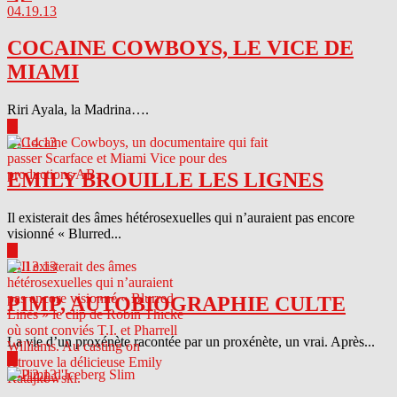
04.19.13
COCAINE COWBOYS, LE VICE DE
MIAMI
Riri Ayala, la Madrina….
▶
04.14.13
EMILY BROUILLE LES LIGNES
Il existerait des âmes hétérosexuelles qui n’auraient pas encore
visionné « Blurred...
▶
04.13.13
PIMP, AUTOBIOGRAPHIE CULTE
La vie d’un proxénète racontée par un proxénète, un vrai. Après...
▶
04.12.13