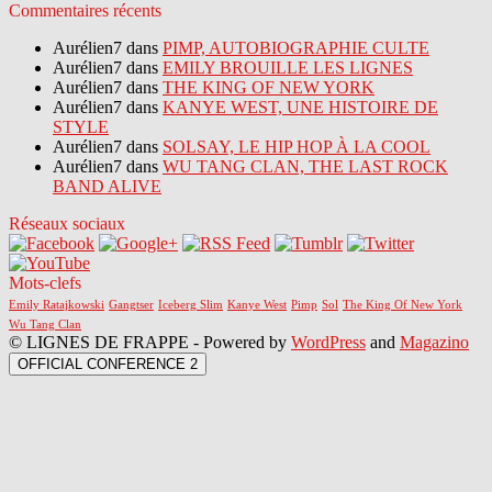
Commentaires récents
Aurélien7 dans
PIMP, AUTOBIOGRAPHIE CULTE
Aurélien7 dans
EMILY BROUILLE LES LIGNES
Aurélien7 dans
THE KING OF NEW YORK
Aurélien7 dans
KANYE WEST, UNE HISTOIRE DE
STYLE
Aurélien7 dans
SOLSAY, LE HIP HOP À LA COOL
Aurélien7 dans
WU TANG CLAN, THE LAST ROCK
BAND ALIVE
Réseaux sociaux
Mots-clefs
Emily Ratajkowski
Gangtser
Iceberg Slim
Kanye West
Pimp
Sol
The King Of New York
Wu Tang Clan
© LIGNES DE FRAPPE - Powered by
WordPress
and
Magazino
OFFICIAL CONFERENCE 2