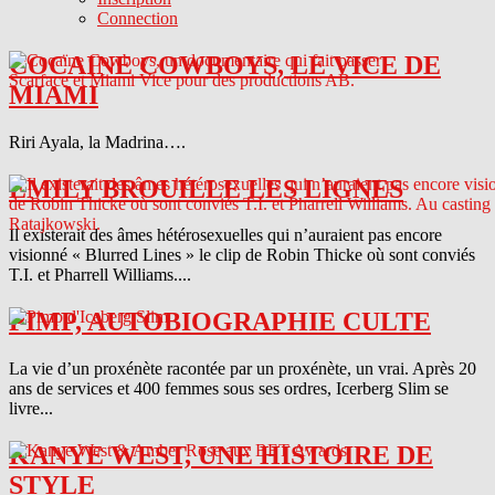
Connection
COCAINE COWBOYS, LE VICE DE
MIAMI
Riri Ayala, la Madrina….
EMILY BROUILLE LES LIGNES
Il existerait des âmes hétérosexuelles qui n’auraient pas encore
visionné « Blurred Lines » le clip de Robin Thicke où sont conviés
T.I. et Pharrell Williams....
PIMP, AUTOBIOGRAPHIE CULTE
La vie d’un proxénète racontée par un proxénète, un vrai. Après 20
ans de services et 400 femmes sous ses ordres, Icerberg Slim se
livre...
KANYE WEST, UNE HISTOIRE DE
STYLE