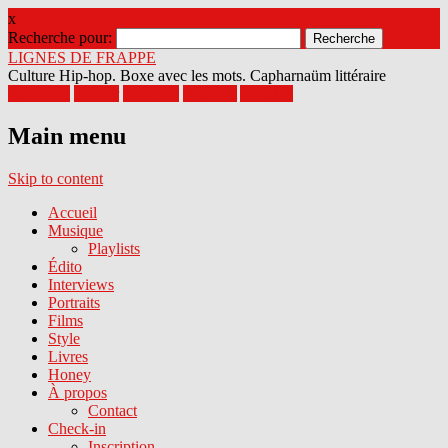
x
Recherche pour:
LIGNES DE FRAPPE
Culture Hip-hop. Boxe avec les mots. Capharnaüm littéraire
Facebook
Twitter
Google+
Pinterest
Youtube
Main menu
Skip to content
Accueil
Musique
Playlists
Édito
Interviews
Portraits
Films
Style
Livres
Honey
À propos
Contact
Check-in
Inscription