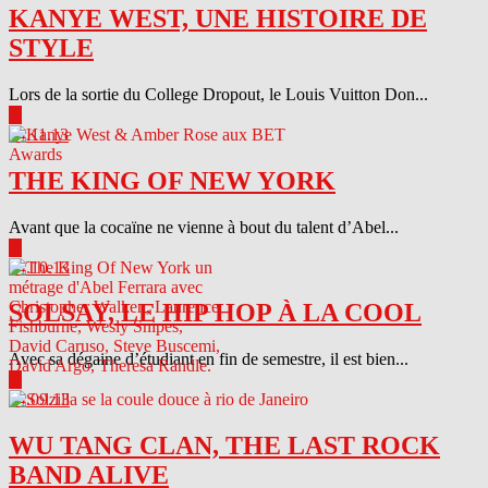
KANYE WEST, UNE HISTOIRE DE
STYLE
Lors de la sortie du College Dropout, le Louis Vuitton Don...
▶
04.11.13
THE KING OF NEW YORK
Avant que la cocaïne ne vienne à bout du talent d’Abel...
▶
04.10.13
SOLSAY, LE HIP HOP À LA COOL
Avec sa dégaine d’étudiant en fin de semestre, il est bien...
▶
04.09.13
WU TANG CLAN, THE LAST ROCK
BAND ALIVE