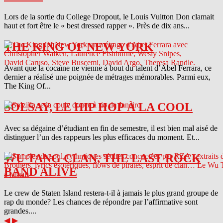
Lors de la sortie du College Dropout, le Louis Vuitton Don clamait
haut et fort être le « best dressed rapper ». Près de dix ans...
THE KING OF NEW YORK
Avant que la cocaïne ne vienne à bout du talent d’Abel Ferrara, ce
dernier a réalisé une poignée de métrages mémorables. Parmi eux,
The King Of...
SOLSAY, LE HIP HOP À LA COOL
Avec sa dégaine d’étudiant en fin de semestre, il est bien mal aisé de
distinguer l’un des rappeurs les plus efficaces du moment. Et...
WU TANG CLAN, THE LAST ROCK
BAND ALIVE
Le crew de Staten Island restera-t-il à jamais le plus grand groupe de
rap du monde? Les chances de répondre par l’affirmative sont
grandes....
◀
▶