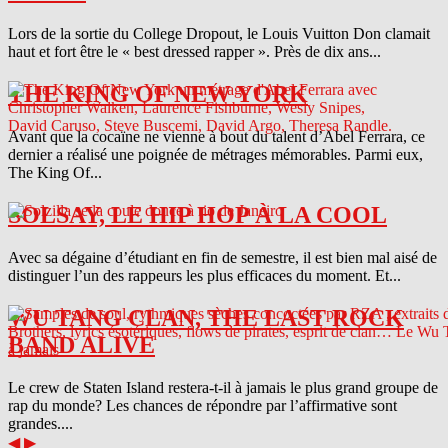
Lors de la sortie du College Dropout, le Louis Vuitton Don clamait
haut et fort être le « best dressed rapper ». Près de dix ans...
THE KING OF NEW YORK
Avant que la cocaïne ne vienne à bout du talent d’Abel Ferrara, ce
dernier a réalisé une poignée de métrages mémorables. Parmi eux,
The King Of...
SOLSAY, LE HIP HOP À LA COOL
Avec sa dégaine d’étudiant en fin de semestre, il est bien mal aisé de
distinguer l’un des rappeurs les plus efficaces du moment. Et...
WU TANG CLAN, THE LAST ROCK
BAND ALIVE
Le crew de Staten Island restera-t-il à jamais le plus grand groupe de
rap du monde? Les chances de répondre par l’affirmative sont
grandes....
◀
▶