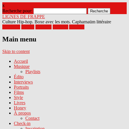
x
Recherche pour:
LIGNES DE FRAPPE
Culture Hip-hop. Boxe avec les mots. Capharnaüm littéraire
Facebook
Twitter
Google+
Pinterest
Youtube
Main menu
Skip to content
Accueil
Musique
Playlists
Édito
Interviews
Portraits
Films
Style
Livres
Honey
À propos
Contact
Check-in
Inscription