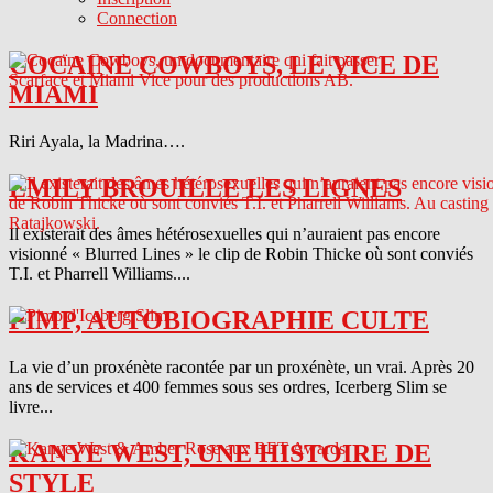
Connection
COCAINE COWBOYS, LE VICE DE
MIAMI
Riri Ayala, la Madrina….
EMILY BROUILLE LES LIGNES
Il existerait des âmes hétérosexuelles qui n’auraient pas encore
visionné « Blurred Lines » le clip de Robin Thicke où sont conviés
T.I. et Pharrell Williams....
PIMP, AUTOBIOGRAPHIE CULTE
La vie d’un proxénète racontée par un proxénète, un vrai. Après 20
ans de services et 400 femmes sous ses ordres, Icerberg Slim se
livre...
KANYE WEST, UNE HISTOIRE DE
STYLE