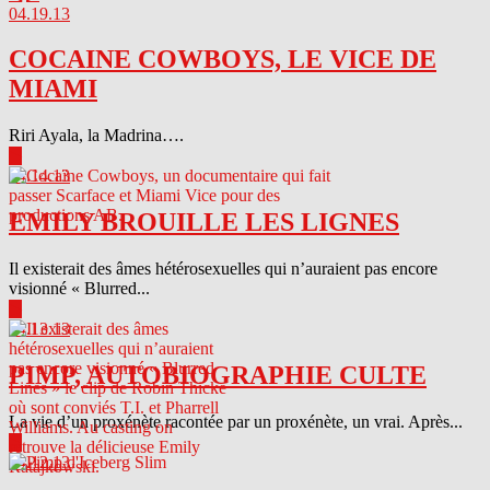
04.19.13
COCAINE COWBOYS, LE VICE DE
MIAMI
Riri Ayala, la Madrina….
▶
04.14.13
EMILY BROUILLE LES LIGNES
Il existerait des âmes hétérosexuelles qui n’auraient pas encore
visionné « Blurred...
▶
04.13.13
PIMP, AUTOBIOGRAPHIE CULTE
La vie d’un proxénète racontée par un proxénète, un vrai. Après...
▶
04.12.13