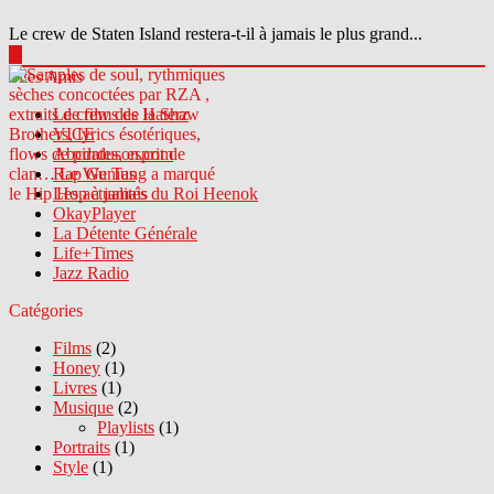
Le crew de Staten Island restera-t-il à jamais le plus grand...
▶
Sites Amis
Le crew des Haterz
VICE
Abcdrduson.com
Rap Genius
Les actualités du Roi Heenok
OkayPlayer
La Détente Générale
Life+Times
Jazz Radio
Catégories
Films
(2)
Honey
(1)
Livres
(1)
Musique
(2)
Playlists
(1)
Portraits
(1)
Style
(1)