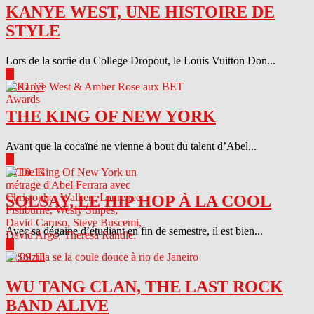
KANYE WEST, UNE HISTOIRE DE
STYLE
Lors de la sortie du College Dropout, le Louis Vuitton Don...
▶
04.11.13
THE KING OF NEW YORK
Avant que la cocaïne ne vienne à bout du talent d’Abel...
▶
04.10.13
SOLSAY, LE HIP HOP À LA COOL
Avec sa dégaine d’étudiant en fin de semestre, il est bien...
▶
04.09.13
WU TANG CLAN, THE LAST ROCK
BAND ALIVE