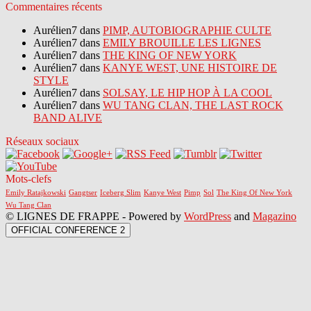
Commentaires récents
Aurélien7 dans
PIMP, AUTOBIOGRAPHIE CULTE
Aurélien7 dans
EMILY BROUILLE LES LIGNES
Aurélien7 dans
THE KING OF NEW YORK
Aurélien7 dans
KANYE WEST, UNE HISTOIRE DE
STYLE
Aurélien7 dans
SOLSAY, LE HIP HOP À LA COOL
Aurélien7 dans
WU TANG CLAN, THE LAST ROCK
BAND ALIVE
Réseaux sociaux
Mots-clefs
Emily Ratajkowski
Gangtser
Iceberg Slim
Kanye West
Pimp
Sol
The King Of New York
Wu Tang Clan
© LIGNES DE FRAPPE - Powered by
WordPress
and
Magazino
OFFICIAL CONFERENCE 2