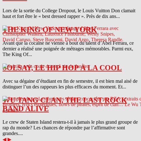
Lors de la sortie du College Dropout, le Louis Vuitton Don clamait
haut et fort être le « best dressed rapper ». Près de dix ans...
THE KING OF NEW YORK
Avant que la cocaïne ne vienne à bout du talent d’Abel Ferrara, ce
dernier a réalisé une poignée de métrages mémorables. Parmi eux,
The King Of...
SOLSAY, LE HIP HOP À LA COOL
Avec sa dégaine d’étudiant en fin de semestre, il est bien mal aisé de
distinguer l’un des rappeurs les plus efficaces du moment. Et...
WU TANG CLAN, THE LAST ROCK
BAND ALIVE
Le crew de Staten Island restera-t-il à jamais le plus grand groupe de
rap du monde? Les chances de répondre par l’affirmative sont
grandes....
◀
▶