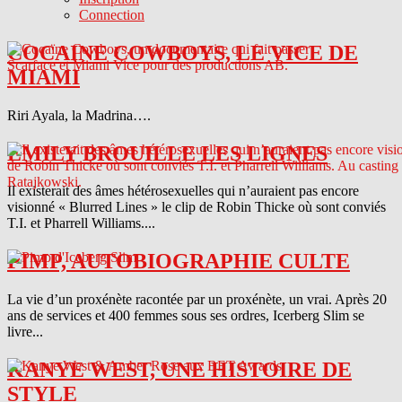
Connection
COCAINE COWBOYS, LE VICE DE
MIAMI
Riri Ayala, la Madrina….
EMILY BROUILLE LES LIGNES
Il existerait des âmes hétérosexuelles qui n’auraient pas encore
visionné « Blurred Lines » le clip de Robin Thicke où sont conviés
T.I. et Pharrell Williams....
PIMP, AUTOBIOGRAPHIE CULTE
La vie d’un proxénète racontée par un proxénète, un vrai. Après 20
ans de services et 400 femmes sous ses ordres, Icerberg Slim se
livre...
KANYE WEST, UNE HISTOIRE DE
STYLE