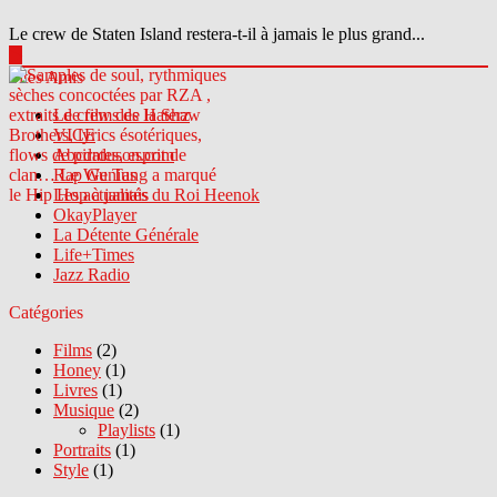
Le crew de Staten Island restera-t-il à jamais le plus grand...
▶
Sites Amis
Le crew des Haterz
VICE
Abcdrduson.com
Rap Genius
Les actualités du Roi Heenok
OkayPlayer
La Détente Générale
Life+Times
Jazz Radio
Catégories
Films
(2)
Honey
(1)
Livres
(1)
Musique
(2)
Playlists
(1)
Portraits
(1)
Style
(1)