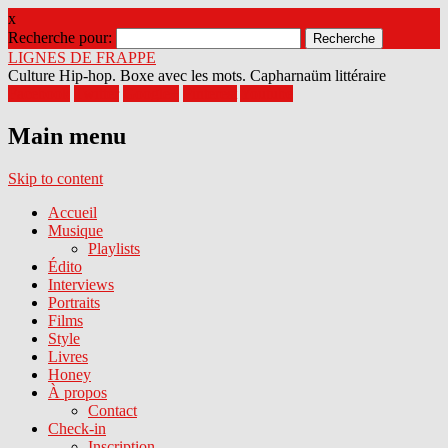
x
Recherche pour:
LIGNES DE FRAPPE
Culture Hip-hop. Boxe avec les mots. Capharnaüm littéraire
Facebook
Twitter
Google+
Pinterest
Youtube
Main menu
Skip to content
Accueil
Musique
Playlists
Édito
Interviews
Portraits
Films
Style
Livres
Honey
À propos
Contact
Check-in
Inscription