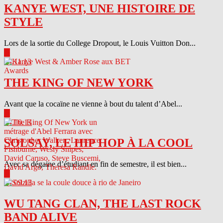
KANYE WEST, UNE HISTOIRE DE
STYLE
Lors de la sortie du College Dropout, le Louis Vuitton Don...
▶
04.11.13
THE KING OF NEW YORK
Avant que la cocaïne ne vienne à bout du talent d’Abel...
▶
04.10.13
SOLSAY, LE HIP HOP À LA COOL
Avec sa dégaine d’étudiant en fin de semestre, il est bien...
▶
04.09.13
WU TANG CLAN, THE LAST ROCK
BAND ALIVE