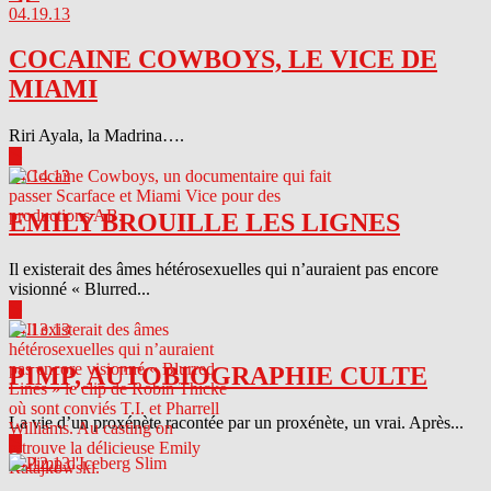
04.19.13
COCAINE COWBOYS, LE VICE DE
MIAMI
Riri Ayala, la Madrina….
▶
04.14.13
EMILY BROUILLE LES LIGNES
Il existerait des âmes hétérosexuelles qui n’auraient pas encore
visionné « Blurred...
▶
04.13.13
PIMP, AUTOBIOGRAPHIE CULTE
La vie d’un proxénète racontée par un proxénète, un vrai. Après...
▶
04.12.13