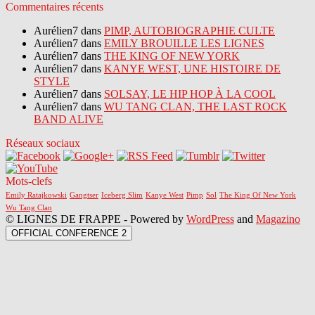
Commentaires récents
Aurélien7 dans
PIMP, AUTOBIOGRAPHIE CULTE
Aurélien7 dans
EMILY BROUILLE LES LIGNES
Aurélien7 dans
THE KING OF NEW YORK
Aurélien7 dans
KANYE WEST, UNE HISTOIRE DE
STYLE
Aurélien7 dans
SOLSAY, LE HIP HOP À LA COOL
Aurélien7 dans
WU TANG CLAN, THE LAST ROCK
BAND ALIVE
Réseaux sociaux
Mots-clefs
Emily Ratajkowski
Gangtser
Iceberg Slim
Kanye West
Pimp
Sol
The King Of New York
Wu Tang Clan
© LIGNES DE FRAPPE - Powered by
WordPress
and
Magazino
OFFICIAL CONFERENCE 2