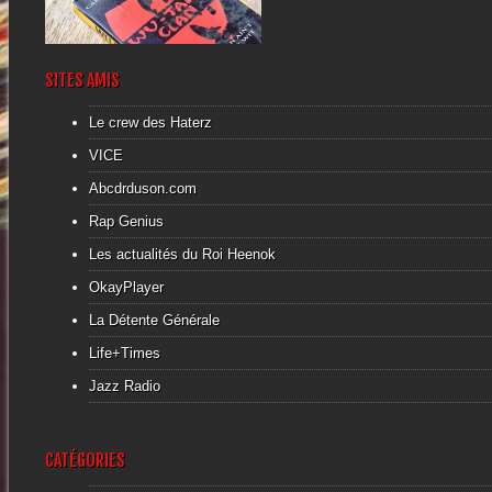
▶
SITES AMIS
Le crew des Haterz
VICE
Abcdrduson.com
Rap Genius
Les actualités du Roi Heenok
OkayPlayer
La Détente Générale
Life+Times
Jazz Radio
CATÉGORIES