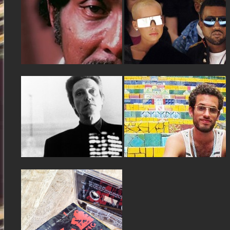
PIMP, AUTOBIOGRAPHIE
KANYE WEST, UNE HISTOIRE
CULTE
DE STYLE
La vie d’un proxénète racontée par
Lors de la sortie du College
un proxénète, un vrai. Après...
Dropout, le Louis Vuitton Don...
▶
▶
04.11.13
04.10.13
THE KING OF NEW YORK
SOLSAY, LE HIP HOP À LA
COOL
Avant que la cocaïne ne vienne à
bout du talent d’Abel...
Avec sa dégaine d’étudiant en fin
de semestre, il est bien...
▶
▶
04.09.13
WU TANG CLAN, THE LAST
ROCK BAND ALIVE
Le crew de Staten Island restera-t-
il à jamais le plus grand...