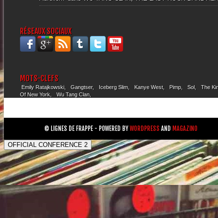
RÉSEAUX SOCIAUX
MOTS-CLEFS
Emily Ratajkowski
Gangtser
Iceberg Slim
Kanye West
Pimp
Sol
The Ki
Of New York
Wu Tang Clan
© LIGNES DE FRAPPE - POWERED BY
WORDPRESS
AND
MAGAZINO
OFFICIAL CONFERENCE 2