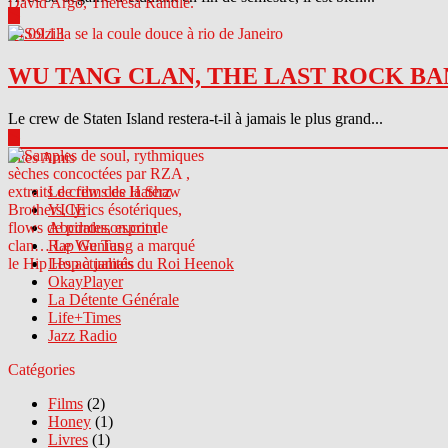
▶
04.09.13
WU TANG CLAN, THE LAST ROCK BA
Le crew de Staten Island restera-t-il à jamais le plus grand...
▶
Sites Amis
Le crew des Haterz
VICE
Abcdrduson.com
Rap Genius
Les actualités du Roi Heenok
OkayPlayer
La Détente Générale
Life+Times
Jazz Radio
Catégories
Films
(2)
Honey
(1)
Livres
(1)