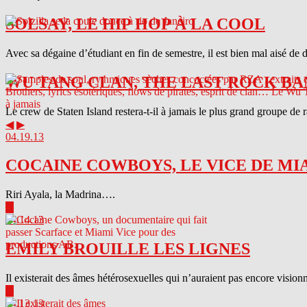
SOLSAY, LE HIP HOP À LA COOL
Avec sa dégaine d’étudiant en fin de semestre, il est bien mal aisé de 
WU TANG CLAN, THE LAST ROCK BA
Le crew de Staten Island restera-t-il à jamais le plus grand groupe de
◀
▶
04.19.13
COCAINE COWBOYS, LE VICE DE MI
Riri Ayala, la Madrina….
▶
04.14.13
EMILY BROUILLE LES LIGNES
Il existerait des âmes hétérosexuelles qui n’auraient pas encore visionn
▶
04.13.13