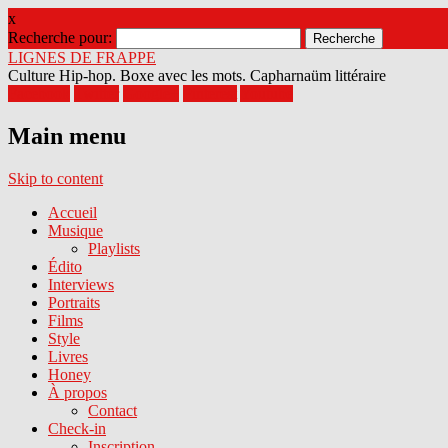
x
Recherche pour:
LIGNES DE FRAPPE
Culture Hip-hop. Boxe avec les mots. Capharnaüm littéraire
Facebook
Twitter
Google+
Pinterest
Youtube
Main menu
Skip to content
Accueil
Musique
Playlists
Édito
Interviews
Portraits
Films
Style
Livres
Honey
À propos
Contact
Check-in
Inscription