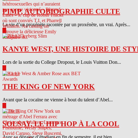
PIMP, AUTOBIOGRAPHIE CULTE
La vie d’un proxénète racontée par un proxénète, un vrai. Après...
▶
04.12.13
KANYE WEST, UNE HISTOIRE DE STY
Lors de la sortie du College Dropout, le Louis Vuitton Don...
▶
04.11.13
THE KING OF NEW YORK
Avant que la cocaïne ne vienne à bout du talent d’Abel...
▶
04.10.13
SOLSAY, LE HIP HOP À LA COOL
Avec sa dégaine d’étudiant en fin de semestre, il est bien...