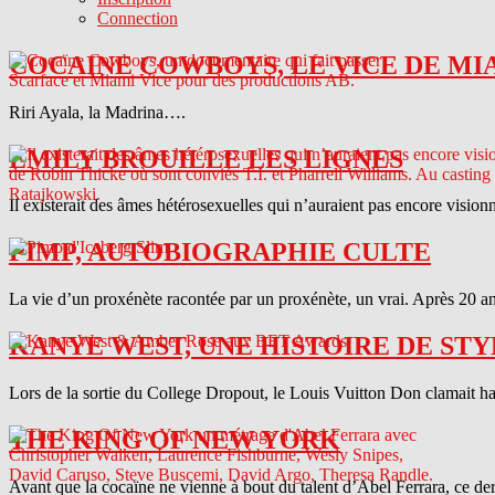
Connection
COCAINE COWBOYS, LE VICE DE MI
Riri Ayala, la Madrina….
EMILY BROUILLE LES LIGNES
Il existerait des âmes hétérosexuelles qui n’auraient pas encore vision
PIMP, AUTOBIOGRAPHIE CULTE
La vie d’un proxénète racontée par un proxénète, un vrai. Après 20 ans
KANYE WEST, UNE HISTOIRE DE STY
Lors de la sortie du College Dropout, le Louis Vuitton Don clamait haut 
THE KING OF NEW YORK
Avant que la cocaïne ne vienne à bout du talent d’Abel Ferrara, ce d