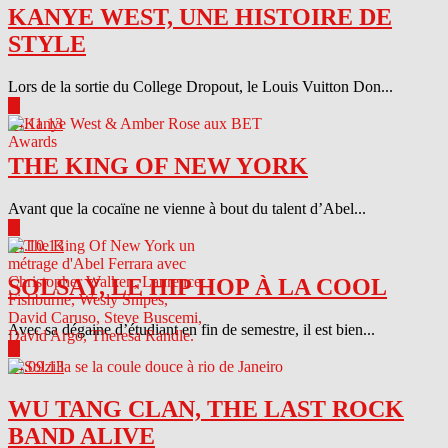
KANYE WEST, UNE HISTOIRE DE
STYLE
Lors de la sortie du College Dropout, le Louis Vuitton Don...
▶
04.11.13
THE KING OF NEW YORK
Avant que la cocaïne ne vienne à bout du talent d’Abel...
▶
04.10.13
SOLSAY, LE HIP HOP À LA COOL
Avec sa dégaine d’étudiant en fin de semestre, il est bien...
▶
04.09.13
WU TANG CLAN, THE LAST ROCK
BAND ALIVE