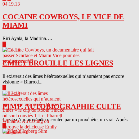
04.19.13
COCAINE COWBOYS, LE VICE DE
MIAMI
Riri Ayala, la Madrina….
▶
04.14.13
EMILY BROUILLE LES LIGNES
Il existerait des âmes hétérosexuelles qui n’auraient pas encore
visionné « Blurred...
▶
04.13.13
PIMP, AUTOBIOGRAPHIE CULTE
La vie d’un proxénète racontée par un proxénète, un vrai. Après...
▶
04.12.13