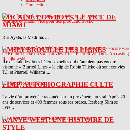
Connection
COCAINE COWBOYS, LE VICE DE
MIAMI
Riri Ayala, la Madrina….
EMILY BROUILLE LES LIGNES
Il existerait des âmes hétérosexuelles qui n’auraient pas encore
visionné « Blurred Lines » le clip de Robin Thicke où sont conviés
T.I. et Pharrell Williams....
PIMP, AUTOBIOGRAPHIE CULTE
La vie d’un proxénète racontée par un proxénète, un vrai. Après 20
ans de services et 400 femmes sous ses ordres, Icerberg Slim se
livre...
KANYE WEST, UNE HISTOIRE DE
STYLE