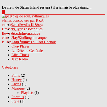
Le crew de Staten Island restera-t-il à jamais le plus grand...
▶
Sites Amis
Le crew des Haterz
VICE
Abcdrduson.com
Rap Genius
Les actualités du Roi Heenok
OkayPlayer
La Détente Générale
Life+Times
Jazz Radio
Catégories
Films
(2)
Honey
(1)
Livres
(1)
Musique
(2)
Playlists
(1)
Portraits
(1)
Style
(1)