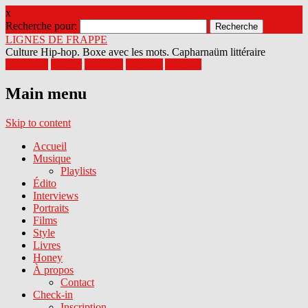
x
Recherche pour:
LIGNES DE FRAPPE
Culture Hip-hop. Boxe avec les mots. Capharnaüm littéraire
Facebook
Twitter
Google+
Pinterest
Youtube
Main menu
Skip to content
Accueil
Musique
Playlists
Édito
Interviews
Portraits
Films
Style
Livres
Honey
À propos
Contact
Check-in
Inscription