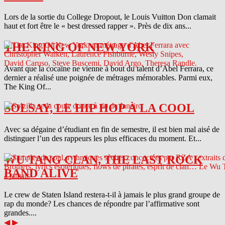
Lors de la sortie du College Dropout, le Louis Vuitton Don clamait
haut et fort être le « best dressed rapper ». Près de dix ans...
THE KING OF NEW YORK
Avant que la cocaïne ne vienne à bout du talent d’Abel Ferrara, ce
dernier a réalisé une poignée de métrages mémorables. Parmi eux,
The King Of...
SOLSAY, LE HIP HOP À LA COOL
Avec sa dégaine d’étudiant en fin de semestre, il est bien mal aisé de
distinguer l’un des rappeurs les plus efficaces du moment. Et...
WU TANG CLAN, THE LAST ROCK
BAND ALIVE
Le crew de Staten Island restera-t-il à jamais le plus grand groupe de
rap du monde? Les chances de répondre par l’affirmative sont
grandes....
◀
▶