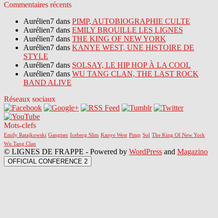
Commentaires récents
Aurélien7 dans
PIMP, AUTOBIOGRAPHIE CULTE
Aurélien7 dans
EMILY BROUILLE LES LIGNES
Aurélien7 dans
THE KING OF NEW YORK
Aurélien7 dans
KANYE WEST, UNE HISTOIRE DE
STYLE
Aurélien7 dans
SOLSAY, LE HIP HOP À LA COOL
Aurélien7 dans
WU TANG CLAN, THE LAST ROCK
BAND ALIVE
Réseaux sociaux
Mots-clefs
Emily Ratajkowski
Gangtser
Iceberg Slim
Kanye West
Pimp
Sol
The King Of New York
Wu Tang Clan
© LIGNES DE FRAPPE - Powered by
WordPress
and
Magazino
OFFICIAL CONFERENCE 2