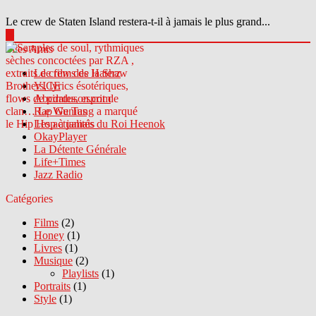
Le crew de Staten Island restera-t-il à jamais le plus grand...
▶
Sites Amis
Le crew des Haterz
VICE
Abcdrduson.com
Rap Genius
Les actualités du Roi Heenok
OkayPlayer
La Détente Générale
Life+Times
Jazz Radio
Catégories
Films
(2)
Honey
(1)
Livres
(1)
Musique
(2)
Playlists
(1)
Portraits
(1)
Style
(1)