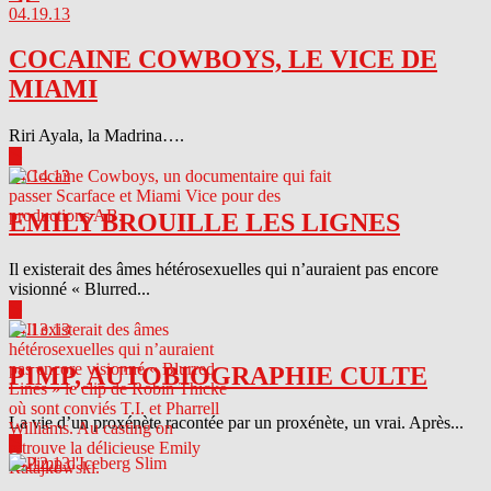
04.19.13
COCAINE COWBOYS, LE VICE DE
MIAMI
Riri Ayala, la Madrina….
▶
04.14.13
EMILY BROUILLE LES LIGNES
Il existerait des âmes hétérosexuelles qui n’auraient pas encore
visionné « Blurred...
▶
04.13.13
PIMP, AUTOBIOGRAPHIE CULTE
La vie d’un proxénète racontée par un proxénète, un vrai. Après...
▶
04.12.13