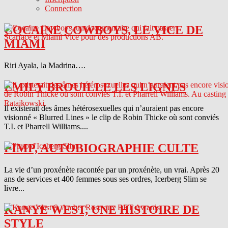
Connection
COCAINE COWBOYS, LE VICE DE
MIAMI
Riri Ayala, la Madrina….
EMILY BROUILLE LES LIGNES
Il existerait des âmes hétérosexuelles qui n’auraient pas encore
visionné « Blurred Lines » le clip de Robin Thicke où sont conviés
T.I. et Pharrell Williams....
PIMP, AUTOBIOGRAPHIE CULTE
La vie d’un proxénète racontée par un proxénète, un vrai. Après 20
ans de services et 400 femmes sous ses ordres, Icerberg Slim se
livre...
KANYE WEST, UNE HISTOIRE DE
STYLE