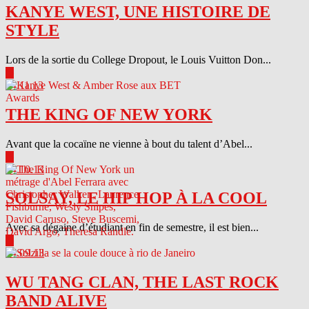
KANYE WEST, UNE HISTOIRE DE
STYLE
Lors de la sortie du College Dropout, le Louis Vuitton Don...
▶
04.11.13
THE KING OF NEW YORK
Avant que la cocaïne ne vienne à bout du talent d’Abel...
▶
04.10.13
SOLSAY, LE HIP HOP À LA COOL
Avec sa dégaine d’étudiant en fin de semestre, il est bien...
▶
04.09.13
WU TANG CLAN, THE LAST ROCK
BAND ALIVE