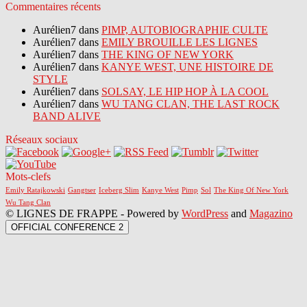
Commentaires récents
Aurélien7 dans
PIMP, AUTOBIOGRAPHIE CULTE
Aurélien7 dans
EMILY BROUILLE LES LIGNES
Aurélien7 dans
THE KING OF NEW YORK
Aurélien7 dans
KANYE WEST, UNE HISTOIRE DE
STYLE
Aurélien7 dans
SOLSAY, LE HIP HOP À LA COOL
Aurélien7 dans
WU TANG CLAN, THE LAST ROCK
BAND ALIVE
Réseaux sociaux
Mots-clefs
Emily Ratajkowski
Gangtser
Iceberg Slim
Kanye West
Pimp
Sol
The King Of New York
Wu Tang Clan
© LIGNES DE FRAPPE - Powered by
WordPress
and
Magazino
OFFICIAL CONFERENCE 2