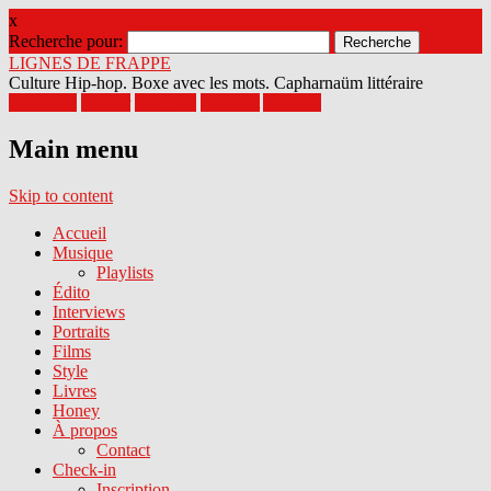
x
Recherche pour:
LIGNES DE FRAPPE
Culture Hip-hop. Boxe avec les mots. Capharnaüm littéraire
Facebook
Twitter
Google+
Pinterest
Youtube
Main menu
Skip to content
Accueil
Musique
Playlists
Édito
Interviews
Portraits
Films
Style
Livres
Honey
À propos
Contact
Check-in
Inscription