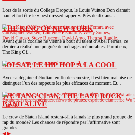
Lors de la sortie du College Dropout, le Louis Vuitton Don clamait
haut et fort être le « best dressed rapper ». Près de dix ans...
THE KING OF NEW YORK
Avant que la cocaïne ne vienne à bout du talent d’Abel Ferrara, ce
dernier a réalisé une poignée de métrages mémorables. Parmi eux,
The King Of...
SOLSAY, LE HIP HOP À LA COOL
Avec sa dégaine d’étudiant en fin de semestre, il est bien mal aisé de
distinguer l’un des rappeurs les plus efficaces du moment. Et...
WU TANG CLAN, THE LAST ROCK
BAND ALIVE
Le crew de Staten Island restera-t-il à jamais le plus grand groupe de
rap du monde? Les chances de répondre par l’affirmative sont
grandes....
◀
▶