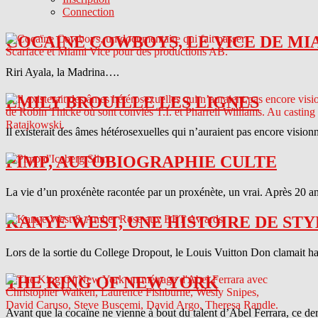
Connection
COCAINE COWBOYS, LE VICE DE MI
Riri Ayala, la Madrina….
EMILY BROUILLE LES LIGNES
Il existerait des âmes hétérosexuelles qui n’auraient pas encore vision
PIMP, AUTOBIOGRAPHIE CULTE
La vie d’un proxénète racontée par un proxénète, un vrai. Après 20 ans
KANYE WEST, UNE HISTOIRE DE STY
Lors de la sortie du College Dropout, le Louis Vuitton Don clamait haut 
THE KING OF NEW YORK
Avant que la cocaïne ne vienne à bout du talent d’Abel Ferrara, ce d