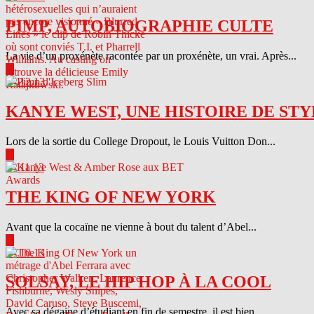
PIMP, AUTOBIOGRAPHIE CULTE
La vie d’un proxénète racontée par un proxénète, un vrai. Après...
▶
04.12.13
KANYE WEST, UNE HISTOIRE DE STY
Lors de la sortie du College Dropout, le Louis Vuitton Don...
▶
04.11.13
THE KING OF NEW YORK
Avant que la cocaïne ne vienne à bout du talent d’Abel...
▶
04.10.13
SOLSAY, LE HIP HOP À LA COOL
Avec sa dégaine d’étudiant en fin de semestre, il est bien...