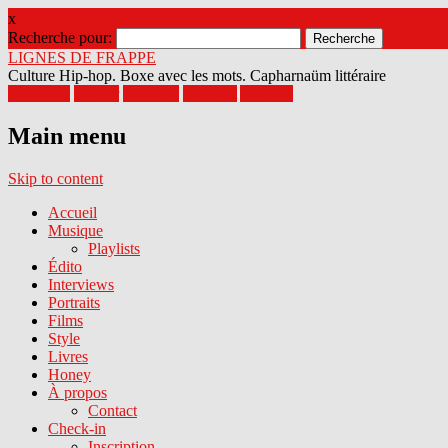
x
Recherche pour:
LIGNES DE FRAPPE
Culture Hip-hop. Boxe avec les mots. Capharnaüm littéraire
Facebook
Twitter
Google+
Pinterest
Youtube
Main menu
Skip to content
Accueil
Musique
Playlists
Édito
Interviews
Portraits
Films
Style
Livres
Honey
À propos
Contact
Check-in
Inscription