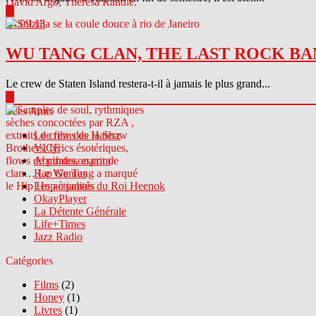
▶
04.09.13
WU TANG CLAN, THE LAST ROCK BA
Le crew de Staten Island restera-t-il à jamais le plus grand...
▶
Sites Amis
Le crew des Haterz
VICE
Abcdrduson.com
Rap Genius
Les actualités du Roi Heenok
OkayPlayer
La Détente Générale
Life+Times
Jazz Radio
Catégories
Films
(2)
Honey
(1)
Livres
(1)