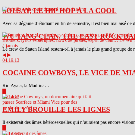
SOLSAY, LE HIP HOP À LA COOL
Avec sa dégaine d’étudiant en fin de semestre, il est bien mal aisé de 
WU TANG CLAN, THE LAST ROCK BA
Le crew de Staten Island restera-t-il à jamais le plus grand groupe de
◀
▶
04.19.13
COCAINE COWBOYS, LE VICE DE MI
Riri Ayala, la Madrina….
▶
04.14.13
EMILY BROUILLE LES LIGNES
Il existerait des âmes hétérosexuelles qui n’auraient pas encore visionn
▶
04.13.13