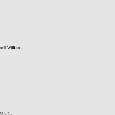
rell Williams....
ng Of...