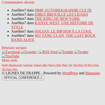
Commentaires récents
Aurélien7 dans
PIMP, AUTOBIOGRAPHIE CULTE
Aurélien7 dans
EMILY BROUILLE LES LIGNES
Aurélien7 dans
THE KING OF NEW YORK
Aurélien7 dans
KANYE WEST, UNE HISTOIRE DE
STYLE
Aurélien7 dans
SOLSAY, LE HIP HOP À LA COOL
Aurélien7 dans
WU TANG CLAN, THE LAST ROCK
BAND ALIVE
Réseaux sociaux
Mots-clefs
Emily Ratajkowski
Gangtser
Iceberg Slim
Kanye West
Pimp
Sol
The King Of New York
Wu Tang Clan
© LIGNES DE FRAPPE - Powered by
WordPress
and
Magazino
OFFICIAL CONFERENCE 2