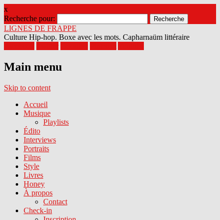
x
Recherche pour:
LIGNES DE FRAPPE
Culture Hip-hop. Boxe avec les mots. Capharnaüm littéraire
Facebook
Twitter
Google+
Pinterest
Youtube
Main menu
Skip to content
Accueil
Musique
Playlists
Édito
Interviews
Portraits
Films
Style
Livres
Honey
À propos
Contact
Check-in
Inscription