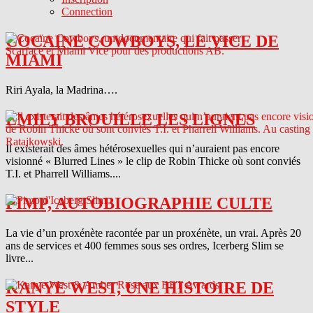
Connection
COCAINE COWBOYS, LE VICE DE
MIAMI
Riri Ayala, la Madrina….
EMILY BROUILLE LES LIGNES
Il existerait des âmes hétérosexuelles qui n’auraient pas encore
visionné « Blurred Lines » le clip de Robin Thicke où sont conviés
T.I. et Pharrell Williams....
PIMP, AUTOBIOGRAPHIE CULTE
La vie d’un proxénète racontée par un proxénète, un vrai. Après 20
ans de services et 400 femmes sous ses ordres, Icerberg Slim se
livre...
KANYE WEST, UNE HISTOIRE DE
STYLE