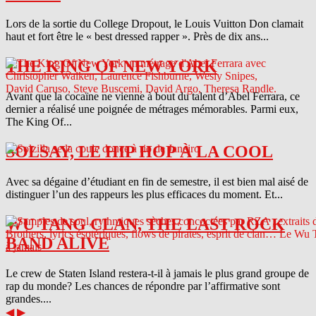
Lors de la sortie du College Dropout, le Louis Vuitton Don clamait
haut et fort être le « best dressed rapper ». Près de dix ans...
THE KING OF NEW YORK
Avant que la cocaïne ne vienne à bout du talent d’Abel Ferrara, ce
dernier a réalisé une poignée de métrages mémorables. Parmi eux,
The King Of...
SOLSAY, LE HIP HOP À LA COOL
Avec sa dégaine d’étudiant en fin de semestre, il est bien mal aisé de
distinguer l’un des rappeurs les plus efficaces du moment. Et...
WU TANG CLAN, THE LAST ROCK
BAND ALIVE
Le crew de Staten Island restera-t-il à jamais le plus grand groupe de
rap du monde? Les chances de répondre par l’affirmative sont
grandes....
◀
▶