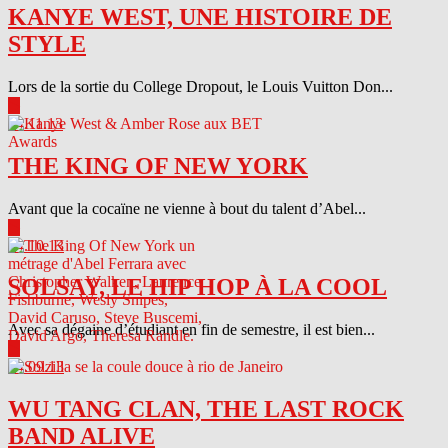
KANYE WEST, UNE HISTOIRE DE
STYLE
Lors de la sortie du College Dropout, le Louis Vuitton Don...
▶
04.11.13
THE KING OF NEW YORK
Avant que la cocaïne ne vienne à bout du talent d’Abel...
▶
04.10.13
SOLSAY, LE HIP HOP À LA COOL
Avec sa dégaine d’étudiant en fin de semestre, il est bien...
▶
04.09.13
WU TANG CLAN, THE LAST ROCK
BAND ALIVE