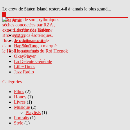
Le crew de Staten Island restera-t-il à jamais le plus grand...
▶
Sites Amis
Le crew des Haterz
VICE
Abcdrduson.com
Rap Genius
Les actualités du Roi Heenok
OkayPlayer
La Détente Générale
Life+Times
Jazz Radio
Catégories
Films
(2)
Honey
(1)
Livres
(1)
Musique
(2)
Playlists
(1)
Portraits
(1)
Style
(1)