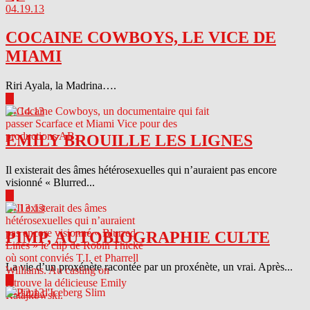
04.19.13
COCAINE COWBOYS, LE VICE DE
MIAMI
Riri Ayala, la Madrina….
▶
04.14.13
EMILY BROUILLE LES LIGNES
Il existerait des âmes hétérosexuelles qui n’auraient pas encore
visionné « Blurred...
▶
04.13.13
PIMP, AUTOBIOGRAPHIE CULTE
La vie d’un proxénète racontée par un proxénète, un vrai. Après...
▶
04.12.13