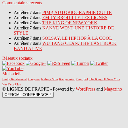
Commentaires récents
Aurélien7 dans
PIMP, AUTOBIOGRAPHIE CULTE
Aurélien7 dans
EMILY BROUILLE LES LIGNES
Aurélien7 dans
THE KING OF NEW YORK
Aurélien7 dans
KANYE WEST, UNE HISTOIRE DE
STYLE
Aurélien7 dans
SOLSAY, LE HIP HOP À LA COOL
Aurélien7 dans
WU TANG CLAN, THE LAST ROCK
BAND ALIVE
Réseaux sociaux
Mots-clefs
Emily Ratajkowski
Gangtser
Iceberg Slim
Kanye West
Pimp
Sol
The King Of New York
Wu Tang Clan
© LIGNES DE FRAPPE - Powered by
WordPress
and
Magazino
OFFICIAL CONFERENCE 2