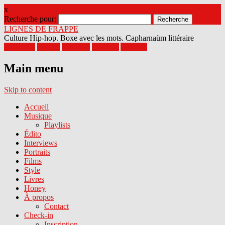
x
Recherche pour:
LIGNES DE FRAPPE
Culture Hip-hop. Boxe avec les mots. Capharnaüm littéraire
Facebook
Twitter
Google+
Pinterest
Youtube
Main menu
Skip to content
Accueil
Musique
Playlists
Édito
Interviews
Portraits
Films
Style
Livres
Honey
À propos
Contact
Check-in
Inscription