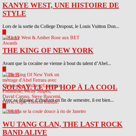
KANYE WEST, UNE HISTOIRE DE
STYLE
Lors de la sortie du College Dropout, le Louis Vuitton Don...
▶
04.11.13
THE KING OF NEW YORK
Avant que la cocaïne ne vienne à bout du talent d’Abel...
▶
04.10.13
SOLSAY, LE HIP HOP À LA COOL
Avec sa dégaine d’étudiant en fin de semestre, il est bien...
▶
04.09.13
WU TANG CLAN, THE LAST ROCK
BAND ALIVE