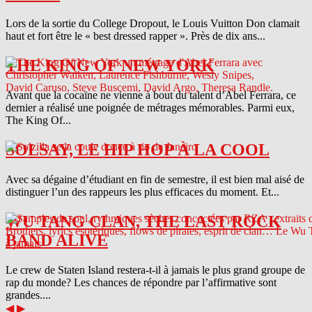
Lors de la sortie du College Dropout, le Louis Vuitton Don clamait
haut et fort être le « best dressed rapper ». Près de dix ans...
THE KING OF NEW YORK
Avant que la cocaïne ne vienne à bout du talent d’Abel Ferrara, ce
dernier a réalisé une poignée de métrages mémorables. Parmi eux,
The King Of...
SOLSAY, LE HIP HOP À LA COOL
Avec sa dégaine d’étudiant en fin de semestre, il est bien mal aisé de
distinguer l’un des rappeurs les plus efficaces du moment. Et...
WU TANG CLAN, THE LAST ROCK
BAND ALIVE
Le crew de Staten Island restera-t-il à jamais le plus grand groupe de
rap du monde? Les chances de répondre par l’affirmative sont
grandes....
◀
▶