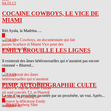
04.19.13
COCAINE COWBOYS, LE VICE DE
MIAMI
Riri Ayala, la Madrina….
▶
04.14.13
EMILY BROUILLE LES LIGNES
Il existerait des âmes hétérosexuelles qui n’auraient pas encore
visionné « Blurred...
▶
04.13.13
PIMP, AUTOBIOGRAPHIE CULTE
La vie d’un proxénète racontée par un proxénète, un vrai. Après...
▶
04.12.13