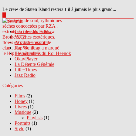
Le crew de Staten Island restera-t-il à jamais le plus grand...
▶
Sites Amis
Le crew des Haterz
VICE
Abcdrduson.com
Rap Genius
Les actualités du Roi Heenok
OkayPlayer
La Détente Générale
Life+Times
Jazz Radio
Catégories
Films
(2)
Honey
(1)
Livres
(1)
Musique
(2)
Playlists
(1)
Portraits
(1)
Style
(1)