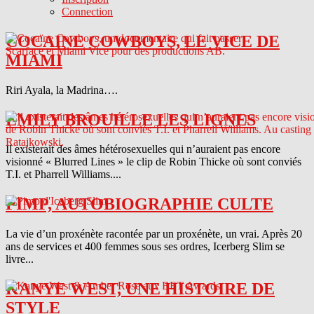
Connection
COCAINE COWBOYS, LE VICE DE
MIAMI
Riri Ayala, la Madrina….
EMILY BROUILLE LES LIGNES
Il existerait des âmes hétérosexuelles qui n’auraient pas encore
visionné « Blurred Lines » le clip de Robin Thicke où sont conviés
T.I. et Pharrell Williams....
PIMP, AUTOBIOGRAPHIE CULTE
La vie d’un proxénète racontée par un proxénète, un vrai. Après 20
ans de services et 400 femmes sous ses ordres, Icerberg Slim se
livre...
KANYE WEST, UNE HISTOIRE DE
STYLE