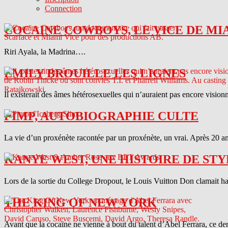
Connection
COCAINE COWBOYS, LE VICE DE MI
Riri Ayala, la Madrina….
EMILY BROUILLE LES LIGNES
Il existerait des âmes hétérosexuelles qui n’auraient pas encore vision
PIMP, AUTOBIOGRAPHIE CULTE
La vie d’un proxénète racontée par un proxénète, un vrai. Après 20 ans
KANYE WEST, UNE HISTOIRE DE STY
Lors de la sortie du College Dropout, le Louis Vuitton Don clamait haut 
THE KING OF NEW YORK
Avant que la cocaïne ne vienne à bout du talent d’Abel Ferrara, ce d