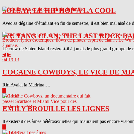
SOLSAY, LE HIP HOP À LA COOL
Avec sa dégaine d’étudiant en fin de semestre, il est bien mal aisé de 
WU TANG CLAN, THE LAST ROCK BA
Le crew de Staten Island restera-t-il à jamais le plus grand groupe de
◀
▶
04.19.13
COCAINE COWBOYS, LE VICE DE MI
Riri Ayala, la Madrina….
▶
04.14.13
EMILY BROUILLE LES LIGNES
Il existerait des âmes hétérosexuelles qui n’auraient pas encore visionn
▶
04.13.13