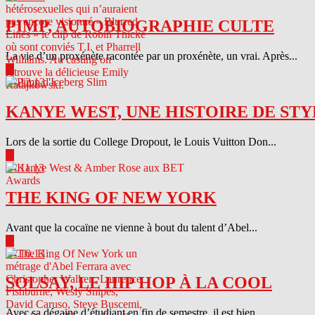
PIMP, AUTOBIOGRAPHIE CULTE
La vie d’un proxénète racontée par un proxénète, un vrai. Après...
▶
04.12.13
KANYE WEST, UNE HISTOIRE DE STY
Lors de la sortie du College Dropout, le Louis Vuitton Don...
▶
04.11.13
THE KING OF NEW YORK
Avant que la cocaïne ne vienne à bout du talent d’Abel...
▶
04.10.13
SOLSAY, LE HIP HOP À LA COOL
Avec sa dégaine d’étudiant en fin de semestre, il est bien...