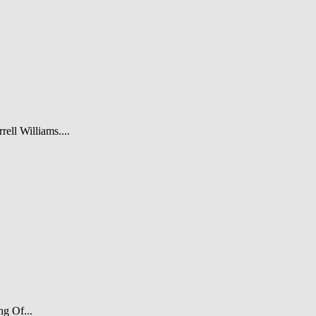
rell Williams....
ng Of...