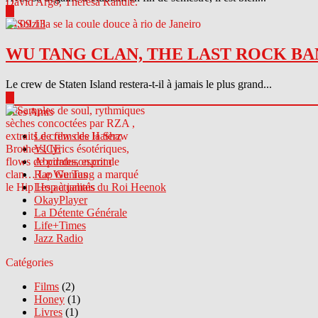
▶
04.09.13
WU TANG CLAN, THE LAST ROCK BA
Le crew de Staten Island restera-t-il à jamais le plus grand...
▶
Sites Amis
Le crew des Haterz
VICE
Abcdrduson.com
Rap Genius
Les actualités du Roi Heenok
OkayPlayer
La Détente Générale
Life+Times
Jazz Radio
Catégories
Films
(2)
Honey
(1)
Livres
(1)