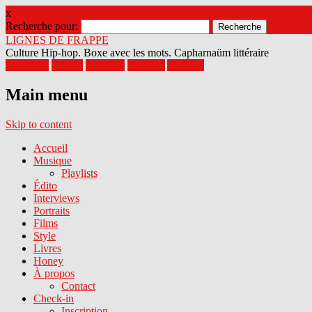
x
Recherche pour:
LIGNES DE FRAPPE
Culture Hip-hop. Boxe avec les mots. Capharnaüm littéraire
Facebook
Twitter
Google+
Pinterest
Youtube
Main menu
Skip to content
Accueil
Musique
Playlists
Édito
Interviews
Portraits
Films
Style
Livres
Honey
À propos
Contact
Check-in
Inscription