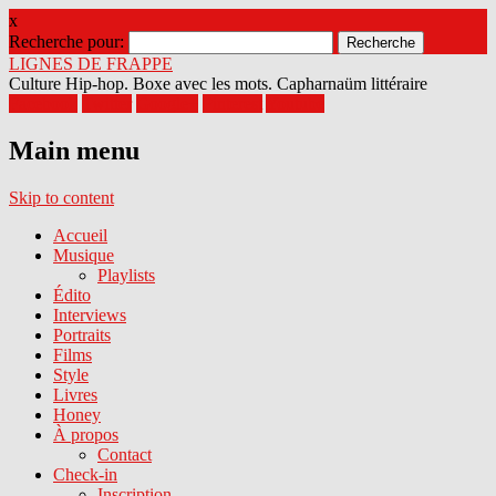
x
Recherche pour:
LIGNES DE FRAPPE
Culture Hip-hop. Boxe avec les mots. Capharnaüm littéraire
Facebook
Twitter
Google+
Pinterest
Youtube
Main menu
Skip to content
Accueil
Musique
Playlists
Édito
Interviews
Portraits
Films
Style
Livres
Honey
À propos
Contact
Check-in
Inscription