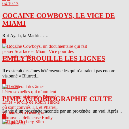
04.19.13
COCAINE COWBOYS, LE VICE DE
MIAMI
Riri Ayala, la Madrina….
▶
04.14.13
EMILY BROUILLE LES LIGNES
Il existerait des âmes hétérosexuelles qui n’auraient pas encore
visionné « Blurred...
▶
04.13.13
PIMP, AUTOBIOGRAPHIE CULTE
La vie d’un proxénète racontée par un proxénète, un vrai. Après...
▶
04.12.13