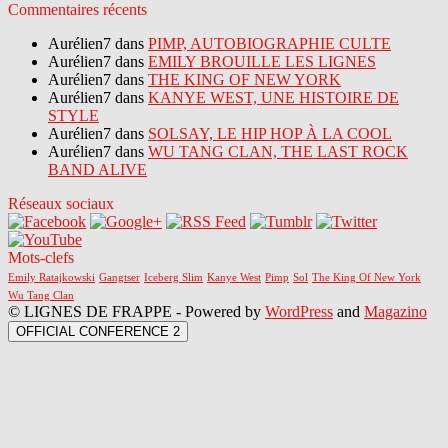
Commentaires récents
Aurélien7 dans
PIMP, AUTOBIOGRAPHIE CULTE
Aurélien7 dans
EMILY BROUILLE LES LIGNES
Aurélien7 dans
THE KING OF NEW YORK
Aurélien7 dans
KANYE WEST, UNE HISTOIRE DE
STYLE
Aurélien7 dans
SOLSAY, LE HIP HOP À LA COOL
Aurélien7 dans
WU TANG CLAN, THE LAST ROCK
BAND ALIVE
Réseaux sociaux
Mots-clefs
Emily Ratajkowski
Gangtser
Iceberg Slim
Kanye West
Pimp
Sol
The King Of New York
Wu Tang Clan
© LIGNES DE FRAPPE - Powered by
WordPress
and
Magazino
OFFICIAL CONFERENCE 2