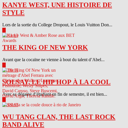
KANYE WEST, UNE HISTOIRE DE
STYLE
Lors de la sortie du College Dropout, le Louis Vuitton Don...
▶
04.11.13
THE KING OF NEW YORK
Avant que la cocaïne ne vienne à bout du talent d’Abel...
▶
04.10.13
SOLSAY, LE HIP HOP À LA COOL
Avec sa dégaine d’étudiant en fin de semestre, il est bien...
▶
04.09.13
WU TANG CLAN, THE LAST ROCK
BAND ALIVE