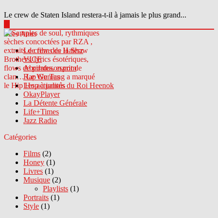
Le crew de Staten Island restera-t-il à jamais le plus grand...
▶
Sites Amis
Le crew des Haterz
VICE
Abcdrduson.com
Rap Genius
Les actualités du Roi Heenok
OkayPlayer
La Détente Générale
Life+Times
Jazz Radio
Catégories
Films
(2)
Honey
(1)
Livres
(1)
Musique
(2)
Playlists
(1)
Portraits
(1)
Style
(1)