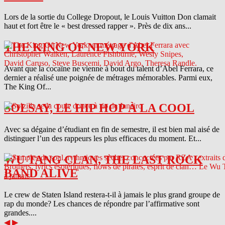
Lors de la sortie du College Dropout, le Louis Vuitton Don clamait
haut et fort être le « best dressed rapper ». Près de dix ans...
THE KING OF NEW YORK
Avant que la cocaïne ne vienne à bout du talent d’Abel Ferrara, ce
dernier a réalisé une poignée de métrages mémorables. Parmi eux,
The King Of...
SOLSAY, LE HIP HOP À LA COOL
Avec sa dégaine d’étudiant en fin de semestre, il est bien mal aisé de
distinguer l’un des rappeurs les plus efficaces du moment. Et...
WU TANG CLAN, THE LAST ROCK
BAND ALIVE
Le crew de Staten Island restera-t-il à jamais le plus grand groupe de
rap du monde? Les chances de répondre par l’affirmative sont
grandes....
◀
▶