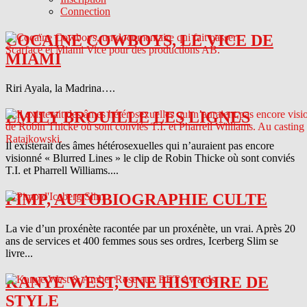
Connection
COCAINE COWBOYS, LE VICE DE
MIAMI
Riri Ayala, la Madrina….
EMILY BROUILLE LES LIGNES
Il existerait des âmes hétérosexuelles qui n’auraient pas encore
visionné « Blurred Lines » le clip de Robin Thicke où sont conviés
T.I. et Pharrell Williams....
PIMP, AUTOBIOGRAPHIE CULTE
La vie d’un proxénète racontée par un proxénète, un vrai. Après 20
ans de services et 400 femmes sous ses ordres, Icerberg Slim se
livre...
KANYE WEST, UNE HISTOIRE DE
STYLE