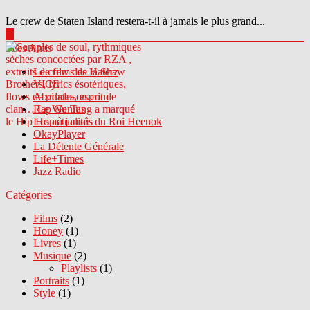
Le crew de Staten Island restera-t-il à jamais le plus grand...
▶
Sites Amis
Le crew des Haterz
VICE
Abcdrduson.com
Rap Genius
Les actualités du Roi Heenok
OkayPlayer
La Détente Générale
Life+Times
Jazz Radio
Catégories
Films
(2)
Honey
(1)
Livres
(1)
Musique
(2)
Playlists
(1)
Portraits
(1)
Style
(1)