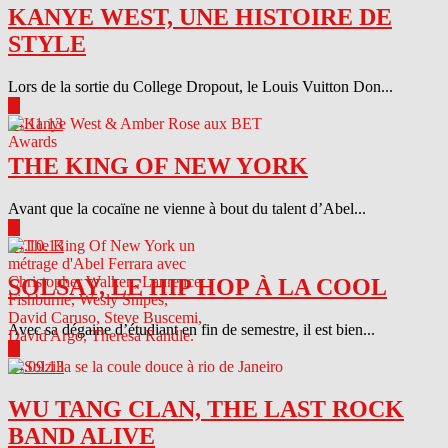
KANYE WEST, UNE HISTOIRE DE
STYLE
Lors de la sortie du College Dropout, le Louis Vuitton Don...
▶
04.11.13
THE KING OF NEW YORK
Avant que la cocaïne ne vienne à bout du talent d’Abel...
▶
04.10.13
SOLSAY, LE HIP HOP À LA COOL
Avec sa dégaine d’étudiant en fin de semestre, il est bien...
▶
04.09.13
WU TANG CLAN, THE LAST ROCK
BAND ALIVE