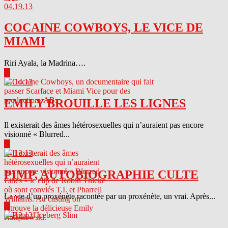
04.19.13
COCAINE COWBOYS, LE VICE DE
MIAMI
Riri Ayala, la Madrina….
▶
04.14.13
EMILY BROUILLE LES LIGNES
Il existerait des âmes hétérosexuelles qui n’auraient pas encore
visionné « Blurred...
▶
04.13.13
PIMP, AUTOBIOGRAPHIE CULTE
La vie d’un proxénète racontée par un proxénète, un vrai. Après...
▶
04.12.13