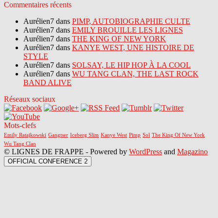
Commentaires récents
Aurélien7 dans
PIMP, AUTOBIOGRAPHIE CULTE
Aurélien7 dans
EMILY BROUILLE LES LIGNES
Aurélien7 dans
THE KING OF NEW YORK
Aurélien7 dans
KANYE WEST, UNE HISTOIRE DE
STYLE
Aurélien7 dans
SOLSAY, LE HIP HOP À LA COOL
Aurélien7 dans
WU TANG CLAN, THE LAST ROCK
BAND ALIVE
Réseaux sociaux
Mots-clefs
Emily Ratajkowski
Gangtser
Iceberg Slim
Kanye West
Pimp
Sol
The King Of New York
Wu Tang Clan
© LIGNES DE FRAPPE - Powered by
WordPress
and
Magazino
OFFICIAL CONFERENCE 2