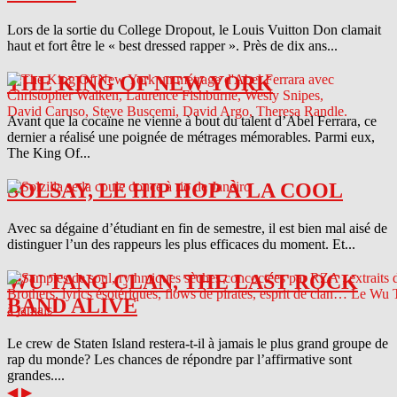
Lors de la sortie du College Dropout, le Louis Vuitton Don clamait
haut et fort être le « best dressed rapper ». Près de dix ans...
THE KING OF NEW YORK
Avant que la cocaïne ne vienne à bout du talent d’Abel Ferrara, ce
dernier a réalisé une poignée de métrages mémorables. Parmi eux,
The King Of...
SOLSAY, LE HIP HOP À LA COOL
Avec sa dégaine d’étudiant en fin de semestre, il est bien mal aisé de
distinguer l’un des rappeurs les plus efficaces du moment. Et...
WU TANG CLAN, THE LAST ROCK
BAND ALIVE
Le crew de Staten Island restera-t-il à jamais le plus grand groupe de
rap du monde? Les chances de répondre par l’affirmative sont
grandes....
◀
▶