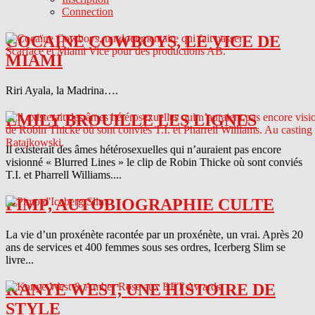
Connection
COCAINE COWBOYS, LE VICE DE
MIAMI
Riri Ayala, la Madrina….
EMILY BROUILLE LES LIGNES
Il existerait des âmes hétérosexuelles qui n’auraient pas encore
visionné « Blurred Lines » le clip de Robin Thicke où sont conviés
T.I. et Pharrell Williams....
PIMP, AUTOBIOGRAPHIE CULTE
La vie d’un proxénète racontée par un proxénète, un vrai. Après 20
ans de services et 400 femmes sous ses ordres, Icerberg Slim se
livre...
KANYE WEST, UNE HISTOIRE DE
STYLE