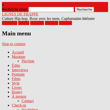
x
Recherche pour:
LIGNES DE FRAPPE
Culture Hip-hop. Boxe avec les mots. Capharnaüm littéraire
Facebook
Twitter
Google+
Pinterest
Youtube
Main menu
Skip to content
Accueil
Musique
Playlists
Édito
Interviews
Portraits
Films
Style
Livres
Honey
À propos
Contact
Check-in
Inscription