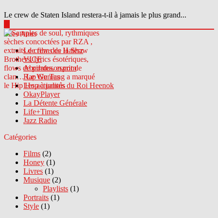
Le crew de Staten Island restera-t-il à jamais le plus grand...
▶
Sites Amis
Le crew des Haterz
VICE
Abcdrduson.com
Rap Genius
Les actualités du Roi Heenok
OkayPlayer
La Détente Générale
Life+Times
Jazz Radio
Catégories
Films
(2)
Honey
(1)
Livres
(1)
Musique
(2)
Playlists
(1)
Portraits
(1)
Style
(1)