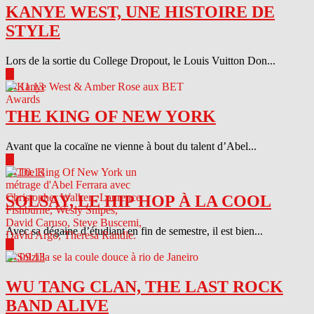
KANYE WEST, UNE HISTOIRE DE
STYLE
Lors de la sortie du College Dropout, le Louis Vuitton Don...
▶
04.11.13
THE KING OF NEW YORK
Avant que la cocaïne ne vienne à bout du talent d’Abel...
▶
04.10.13
SOLSAY, LE HIP HOP À LA COOL
Avec sa dégaine d’étudiant en fin de semestre, il est bien...
▶
04.09.13
WU TANG CLAN, THE LAST ROCK
BAND ALIVE