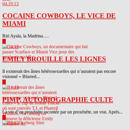
04.19.13
COCAINE COWBOYS, LE VICE DE
MIAMI
Riri Ayala, la Madrina….
▶
04.14.13
EMILY BROUILLE LES LIGNES
Il existerait des âmes hétérosexuelles qui n’auraient pas encore
visionné « Blurred...
▶
04.13.13
PIMP, AUTOBIOGRAPHIE CULTE
La vie d’un proxénète racontée par un proxénète, un vrai. Après...
▶
04.12.13