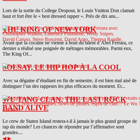
Lors de la sortie du College Dropout, le Louis Vuitton Don clamait
haut et fort être le « best dressed rapper ». Près de dix ans...
THE KING OF NEW YORK
Avant que la cocaïne ne vienne à bout du talent d’Abel Ferrara, ce
dernier a réalisé une poignée de métrages mémorables. Parmi eux,
The King Of...
SOLSAY, LE HIP HOP À LA COOL
Avec sa dégaine d’étudiant en fin de semestre, il est bien mal aisé de
distinguer l’un des rappeurs les plus efficaces du moment. Et...
WU TANG CLAN, THE LAST ROCK
BAND ALIVE
Le crew de Staten Island restera-t-il à jamais le plus grand groupe de
rap du monde? Les chances de répondre par l’affirmative sont
grandes....
◀
▶