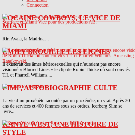
Connection
COCAINE COWBOYS, LE VICE DE
MIAMI
Riri Ayala, la Madrina….
EMILY BROUILLE LES LIGNES
Il existerait des âmes hétérosexuelles qui n’auraient pas encore
visionné « Blurred Lines » le clip de Robin Thicke où sont conviés
T.I. et Pharrell Williams....
PIMP, AUTOBIOGRAPHIE CULTE
La vie d’un proxénète racontée par un proxénète, un vrai. Après 20
ans de services et 400 femmes sous ses ordres, Icerberg Slim se
livre...
KANYE WEST, UNE HISTOIRE DE
STYLE