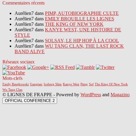
Commentaires récents
Aurélien7 dans
PIMP, AUTOBIOGRAPHIE CULTE
Aurélien7 dans
EMILY BROUILLE LES LIGNES
Aurélien7 dans
THE KING OF NEW YORK
Aurélien7 dans
KANYE WEST, UNE HISTOIRE DE
STYLE
Aurélien7 dans
SOLSAY, LE HIP HOP À LA COOL
Aurélien7 dans
WU TANG CLAN, THE LAST ROCK
BAND ALIVE
Réseaux sociaux
Mots-clefs
Emily Ratajkowski
Gangtser
Iceberg Slim
Kanye West
Pimp
Sol
The King Of New York
Wu Tang Clan
© LIGNES DE FRAPPE - Powered by
WordPress
and
Magazino
OFFICIAL CONFERENCE 2