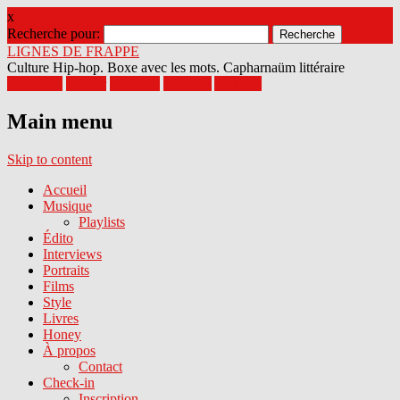
x
Recherche pour:
LIGNES DE FRAPPE
Culture Hip-hop. Boxe avec les mots. Capharnaüm littéraire
Facebook
Twitter
Google+
Pinterest
Youtube
Main menu
Skip to content
Accueil
Musique
Playlists
Édito
Interviews
Portraits
Films
Style
Livres
Honey
À propos
Contact
Check-in
Inscription