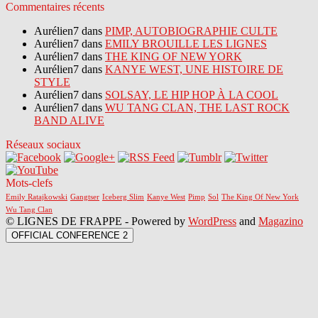
Commentaires récents
Aurélien7 dans
PIMP, AUTOBIOGRAPHIE CULTE
Aurélien7 dans
EMILY BROUILLE LES LIGNES
Aurélien7 dans
THE KING OF NEW YORK
Aurélien7 dans
KANYE WEST, UNE HISTOIRE DE
STYLE
Aurélien7 dans
SOLSAY, LE HIP HOP À LA COOL
Aurélien7 dans
WU TANG CLAN, THE LAST ROCK
BAND ALIVE
Réseaux sociaux
Mots-clefs
Emily Ratajkowski
Gangtser
Iceberg Slim
Kanye West
Pimp
Sol
The King Of New York
Wu Tang Clan
© LIGNES DE FRAPPE - Powered by
WordPress
and
Magazino
OFFICIAL CONFERENCE 2