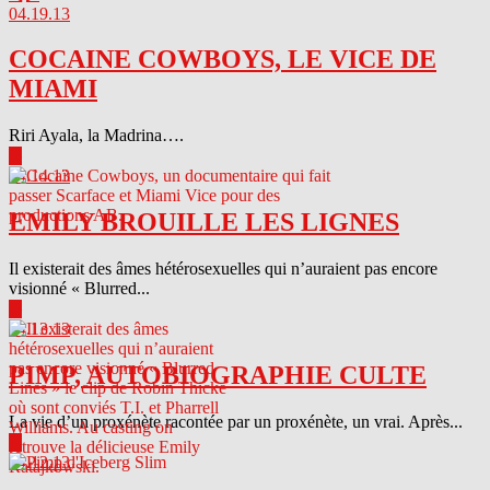
04.19.13
COCAINE COWBOYS, LE VICE DE
MIAMI
Riri Ayala, la Madrina….
▶
04.14.13
EMILY BROUILLE LES LIGNES
Il existerait des âmes hétérosexuelles qui n’auraient pas encore
visionné « Blurred...
▶
04.13.13
PIMP, AUTOBIOGRAPHIE CULTE
La vie d’un proxénète racontée par un proxénète, un vrai. Après...
▶
04.12.13