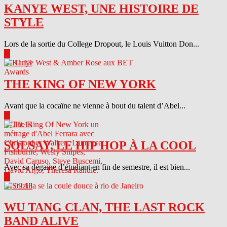
KANYE WEST, UNE HISTOIRE DE
STYLE
Lors de la sortie du College Dropout, le Louis Vuitton Don...
▶
04.11.13
THE KING OF NEW YORK
Avant que la cocaïne ne vienne à bout du talent d’Abel...
▶
04.10.13
SOLSAY, LE HIP HOP À LA COOL
Avec sa dégaine d’étudiant en fin de semestre, il est bien...
▶
04.09.13
WU TANG CLAN, THE LAST ROCK
BAND ALIVE