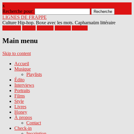
x
Recherche pour:
LIGNES DE FRAPPE
Culture Hip-hop. Boxe avec les mots. Capharnaüm littéraire
Facebook
Twitter
Google+
Pinterest
Youtube
Main menu
Skip to content
Accueil
Musique
Playlists
Édito
Interviews
Portraits
Films
Style
Livres
Honey
À propos
Contact
Check-in
Inscription