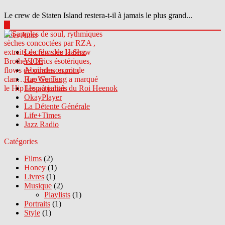
Le crew de Staten Island restera-t-il à jamais le plus grand...
▶
Sites Amis
Le crew des Haterz
VICE
Abcdrduson.com
Rap Genius
Les actualités du Roi Heenok
OkayPlayer
La Détente Générale
Life+Times
Jazz Radio
Catégories
Films
(2)
Honey
(1)
Livres
(1)
Musique
(2)
Playlists
(1)
Portraits
(1)
Style
(1)