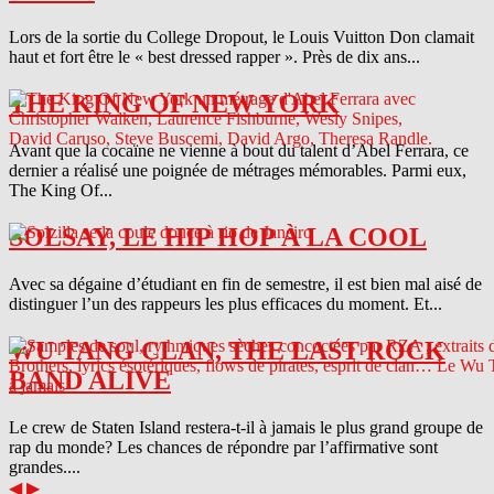
Lors de la sortie du College Dropout, le Louis Vuitton Don clamait
haut et fort être le « best dressed rapper ». Près de dix ans...
THE KING OF NEW YORK
Avant que la cocaïne ne vienne à bout du talent d’Abel Ferrara, ce
dernier a réalisé une poignée de métrages mémorables. Parmi eux,
The King Of...
SOLSAY, LE HIP HOP À LA COOL
Avec sa dégaine d’étudiant en fin de semestre, il est bien mal aisé de
distinguer l’un des rappeurs les plus efficaces du moment. Et...
WU TANG CLAN, THE LAST ROCK
BAND ALIVE
Le crew de Staten Island restera-t-il à jamais le plus grand groupe de
rap du monde? Les chances de répondre par l’affirmative sont
grandes....
◀
▶