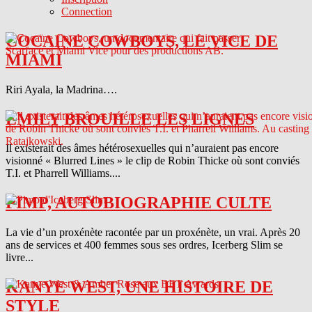
Connection
COCAINE COWBOYS, LE VICE DE
MIAMI
Riri Ayala, la Madrina….
EMILY BROUILLE LES LIGNES
Il existerait des âmes hétérosexuelles qui n’auraient pas encore
visionné « Blurred Lines » le clip de Robin Thicke où sont conviés
T.I. et Pharrell Williams....
PIMP, AUTOBIOGRAPHIE CULTE
La vie d’un proxénète racontée par un proxénète, un vrai. Après 20
ans de services et 400 femmes sous ses ordres, Icerberg Slim se
livre...
KANYE WEST, UNE HISTOIRE DE
STYLE