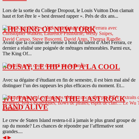
Lors de la sortie du College Dropout, le Louis Vuitton Don clamait
haut et fort être le « best dressed rapper ». Près de dix ans...
THE KING OF NEW YORK
Avant que la cocaïne ne vienne à bout du talent d’Abel Ferrara, ce
dernier a réalisé une poignée de métrages mémorables. Parmi eux,
The King Of...
SOLSAY, LE HIP HOP À LA COOL
Avec sa dégaine d’étudiant en fin de semestre, il est bien mal aisé de
distinguer l’un des rappeurs les plus efficaces du moment. Et...
WU TANG CLAN, THE LAST ROCK
BAND ALIVE
Le crew de Staten Island restera-t-il à jamais le plus grand groupe de
rap du monde? Les chances de répondre par l’affirmative sont
grandes....
◀
▶