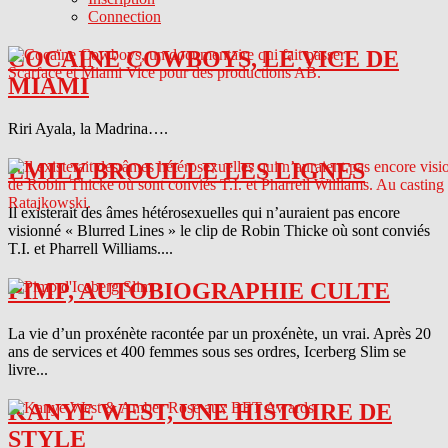
Connection
COCAINE COWBOYS, LE VICE DE
MIAMI
Riri Ayala, la Madrina….
EMILY BROUILLE LES LIGNES
Il existerait des âmes hétérosexuelles qui n’auraient pas encore
visionné « Blurred Lines » le clip de Robin Thicke où sont conviés
T.I. et Pharrell Williams....
PIMP, AUTOBIOGRAPHIE CULTE
La vie d’un proxénète racontée par un proxénète, un vrai. Après 20
ans de services et 400 femmes sous ses ordres, Icerberg Slim se
livre...
KANYE WEST, UNE HISTOIRE DE
STYLE