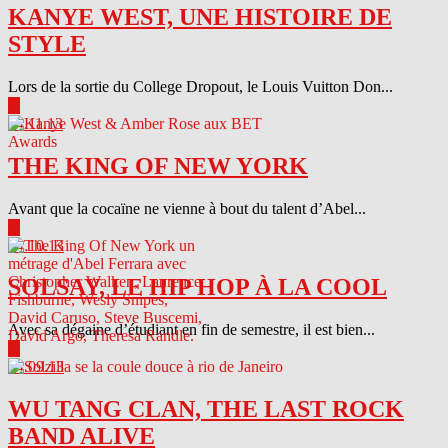
KANYE WEST, UNE HISTOIRE DE
STYLE
Lors de la sortie du College Dropout, le Louis Vuitton Don...
▶
04.11.13
THE KING OF NEW YORK
Avant que la cocaïne ne vienne à bout du talent d’Abel...
▶
04.10.13
SOLSAY, LE HIP HOP À LA COOL
Avec sa dégaine d’étudiant en fin de semestre, il est bien...
▶
04.09.13
WU TANG CLAN, THE LAST ROCK
BAND ALIVE