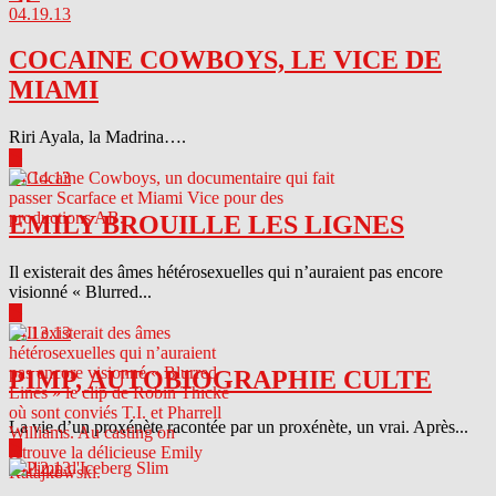
04.19.13
COCAINE COWBOYS, LE VICE DE
MIAMI
Riri Ayala, la Madrina….
▶
04.14.13
EMILY BROUILLE LES LIGNES
Il existerait des âmes hétérosexuelles qui n’auraient pas encore
visionné « Blurred...
▶
04.13.13
PIMP, AUTOBIOGRAPHIE CULTE
La vie d’un proxénète racontée par un proxénète, un vrai. Après...
▶
04.12.13