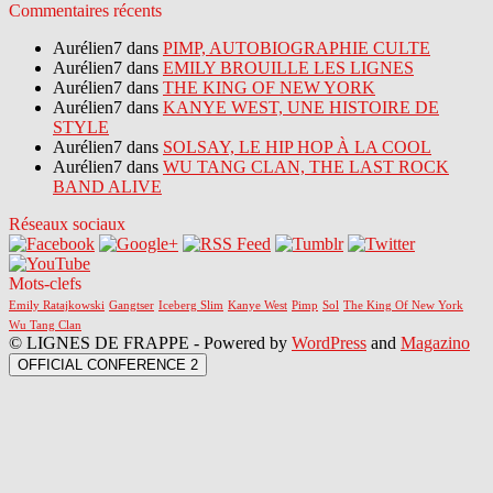
Commentaires récents
Aurélien7 dans
PIMP, AUTOBIOGRAPHIE CULTE
Aurélien7 dans
EMILY BROUILLE LES LIGNES
Aurélien7 dans
THE KING OF NEW YORK
Aurélien7 dans
KANYE WEST, UNE HISTOIRE DE
STYLE
Aurélien7 dans
SOLSAY, LE HIP HOP À LA COOL
Aurélien7 dans
WU TANG CLAN, THE LAST ROCK
BAND ALIVE
Réseaux sociaux
Mots-clefs
Emily Ratajkowski
Gangtser
Iceberg Slim
Kanye West
Pimp
Sol
The King Of New York
Wu Tang Clan
© LIGNES DE FRAPPE - Powered by
WordPress
and
Magazino
OFFICIAL CONFERENCE 2