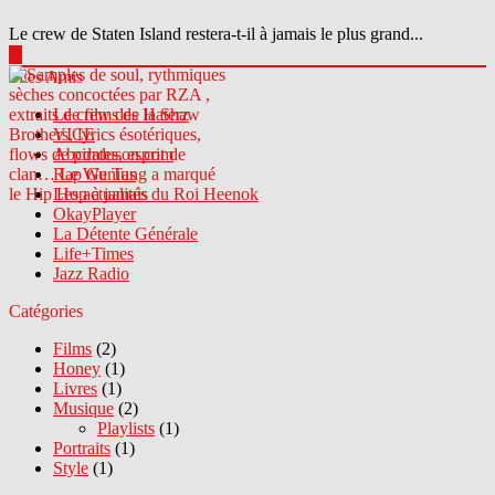
Le crew de Staten Island restera-t-il à jamais le plus grand...
▶
Sites Amis
Le crew des Haterz
VICE
Abcdrduson.com
Rap Genius
Les actualités du Roi Heenok
OkayPlayer
La Détente Générale
Life+Times
Jazz Radio
Catégories
Films
(2)
Honey
(1)
Livres
(1)
Musique
(2)
Playlists
(1)
Portraits
(1)
Style
(1)