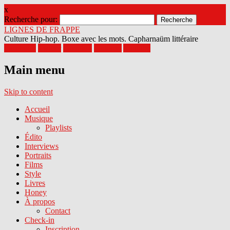
x
Recherche pour:
LIGNES DE FRAPPE
Culture Hip-hop. Boxe avec les mots. Capharnaüm littéraire
Facebook
Twitter
Google+
Pinterest
Youtube
Main menu
Skip to content
Accueil
Musique
Playlists
Édito
Interviews
Portraits
Films
Style
Livres
Honey
À propos
Contact
Check-in
Inscription