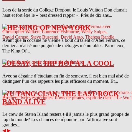
Lors de la sortie du College Dropout, le Louis Vuitton Don clamait
haut et fort être le « best dressed rapper ». Près de dix ans...
THE KING OF NEW YORK
Avant que la cocaïne ne vienne à bout du talent d’Abel Ferrara, ce
dernier a réalisé une poignée de métrages mémorables. Parmi eux,
The King Of...
SOLSAY, LE HIP HOP À LA COOL
Avec sa dégaine d’étudiant en fin de semestre, il est bien mal aisé de
distinguer l’un des rappeurs les plus efficaces du moment. Et...
WU TANG CLAN, THE LAST ROCK
BAND ALIVE
Le crew de Staten Island restera-t-il à jamais le plus grand groupe de
rap du monde? Les chances de répondre par l’affirmative sont
grandes....
◀
▶