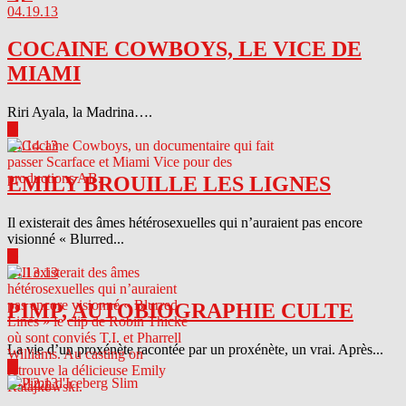
04.19.13
COCAINE COWBOYS, LE VICE DE
MIAMI
Riri Ayala, la Madrina….
▶
04.14.13
EMILY BROUILLE LES LIGNES
Il existerait des âmes hétérosexuelles qui n’auraient pas encore
visionné « Blurred...
▶
04.13.13
PIMP, AUTOBIOGRAPHIE CULTE
La vie d’un proxénète racontée par un proxénète, un vrai. Après...
▶
04.12.13