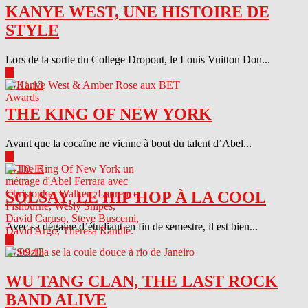
KANYE WEST, UNE HISTOIRE DE
STYLE
Lors de la sortie du College Dropout, le Louis Vuitton Don...
▶
04.11.13
THE KING OF NEW YORK
Avant que la cocaïne ne vienne à bout du talent d’Abel...
▶
04.10.13
SOLSAY, LE HIP HOP À LA COOL
Avec sa dégaine d’étudiant en fin de semestre, il est bien...
▶
04.09.13
WU TANG CLAN, THE LAST ROCK
BAND ALIVE