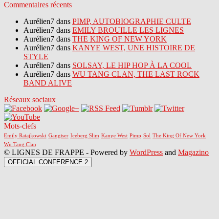
Commentaires récents
Aurélien7 dans
PIMP, AUTOBIOGRAPHIE CULTE
Aurélien7 dans
EMILY BROUILLE LES LIGNES
Aurélien7 dans
THE KING OF NEW YORK
Aurélien7 dans
KANYE WEST, UNE HISTOIRE DE
STYLE
Aurélien7 dans
SOLSAY, LE HIP HOP À LA COOL
Aurélien7 dans
WU TANG CLAN, THE LAST ROCK
BAND ALIVE
Réseaux sociaux
Mots-clefs
Emily Ratajkowski
Gangtser
Iceberg Slim
Kanye West
Pimp
Sol
The King Of New York
Wu Tang Clan
© LIGNES DE FRAPPE - Powered by
WordPress
and
Magazino
OFFICIAL CONFERENCE 2