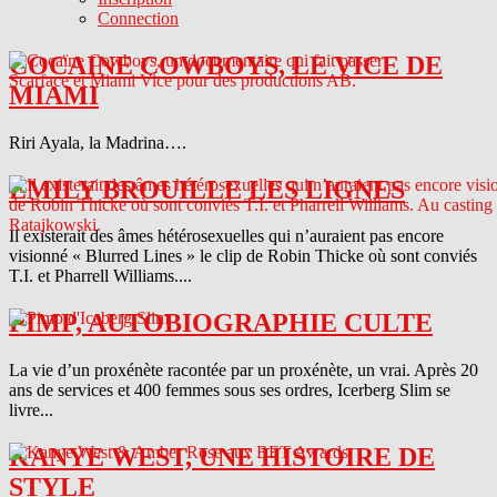
Connection
COCAINE COWBOYS, LE VICE DE
MIAMI
Riri Ayala, la Madrina….
EMILY BROUILLE LES LIGNES
Il existerait des âmes hétérosexuelles qui n’auraient pas encore
visionné « Blurred Lines » le clip de Robin Thicke où sont conviés
T.I. et Pharrell Williams....
PIMP, AUTOBIOGRAPHIE CULTE
La vie d’un proxénète racontée par un proxénète, un vrai. Après 20
ans de services et 400 femmes sous ses ordres, Icerberg Slim se
livre...
KANYE WEST, UNE HISTOIRE DE
STYLE