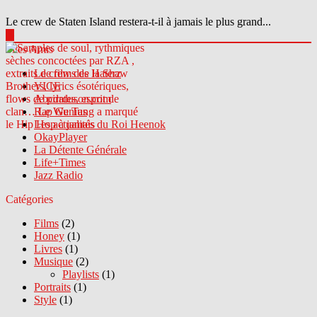
Le crew de Staten Island restera-t-il à jamais le plus grand...
▶
Sites Amis
Le crew des Haterz
VICE
Abcdrduson.com
Rap Genius
Les actualités du Roi Heenok
OkayPlayer
La Détente Générale
Life+Times
Jazz Radio
Catégories
Films
(2)
Honey
(1)
Livres
(1)
Musique
(2)
Playlists
(1)
Portraits
(1)
Style
(1)