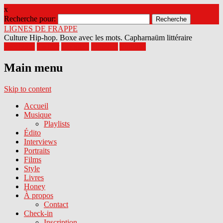
x
Recherche pour:
LIGNES DE FRAPPE
Culture Hip-hop. Boxe avec les mots. Capharnaüm littéraire
Facebook
Twitter
Google+
Pinterest
Youtube
Main menu
Skip to content
Accueil
Musique
Playlists
Édito
Interviews
Portraits
Films
Style
Livres
Honey
À propos
Contact
Check-in
Inscription