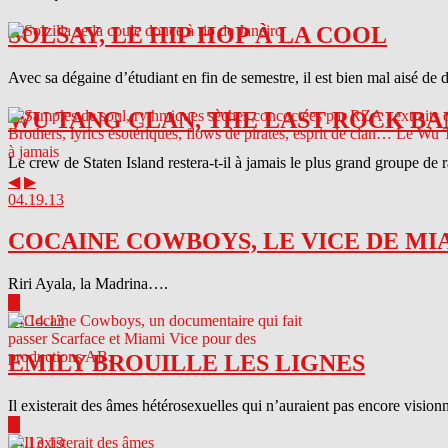
SOLSAY, LE HIP HOP À LA COOL
Avec sa dégaine d’étudiant en fin de semestre, il est bien mal aisé de 
WU TANG CLAN, THE LAST ROCK BA
Le crew de Staten Island restera-t-il à jamais le plus grand groupe de
◀
▶
04.19.13
COCAINE COWBOYS, LE VICE DE MI
Riri Ayala, la Madrina….
▶
04.14.13
EMILY BROUILLE LES LIGNES
Il existerait des âmes hétérosexuelles qui n’auraient pas encore visionn
▶
04.13.13