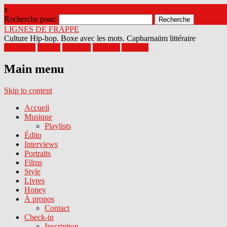
x
Recherche pour:
LIGNES DE FRAPPE
Culture Hip-hop. Boxe avec les mots. Capharnaüm littéraire
Facebook
Twitter
Google+
Pinterest
Youtube
Main menu
Skip to content
Accueil
Musique
Playlists
Édito
Interviews
Portraits
Films
Style
Livres
Honey
À propos
Contact
Check-in
Inscription