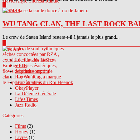
▶
04.09.13
WU TANG CLAN, THE LAST ROCK BA
Le crew de Staten Island restera-t-il à jamais le plus grand...
▶
Sites Amis
Le crew des Haterz
VICE
Abcdrduson.com
Rap Genius
Les actualités du Roi Heenok
OkayPlayer
La Détente Générale
Life+Times
Jazz Radio
Catégories
Films
(2)
Honey
(1)
Livres
(1)