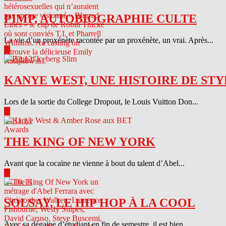
PIMP, AUTOBIOGRAPHIE CULTE
La vie d’un proxénète racontée par un proxénète, un vrai. Après...
▶
04.12.13
KANYE WEST, UNE HISTOIRE DE STY
Lors de la sortie du College Dropout, le Louis Vuitton Don...
▶
04.11.13
THE KING OF NEW YORK
Avant que la cocaïne ne vienne à bout du talent d’Abel...
▶
04.10.13
SOLSAY, LE HIP HOP À LA COOL
Avec sa dégaine d’étudiant en fin de semestre, il est bien...