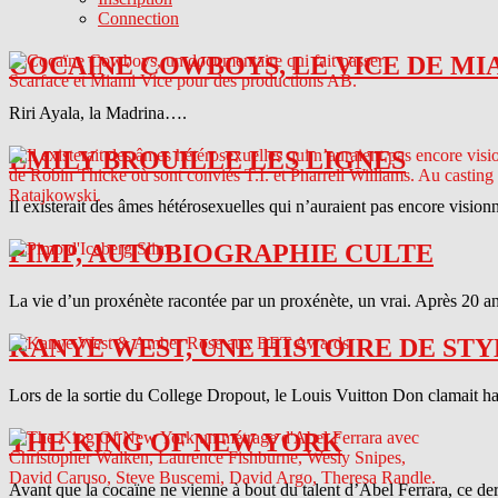
Connection
COCAINE COWBOYS, LE VICE DE MI
Riri Ayala, la Madrina….
EMILY BROUILLE LES LIGNES
Il existerait des âmes hétérosexuelles qui n’auraient pas encore vision
PIMP, AUTOBIOGRAPHIE CULTE
La vie d’un proxénète racontée par un proxénète, un vrai. Après 20 ans
KANYE WEST, UNE HISTOIRE DE STY
Lors de la sortie du College Dropout, le Louis Vuitton Don clamait haut 
THE KING OF NEW YORK
Avant que la cocaïne ne vienne à bout du talent d’Abel Ferrara, ce d