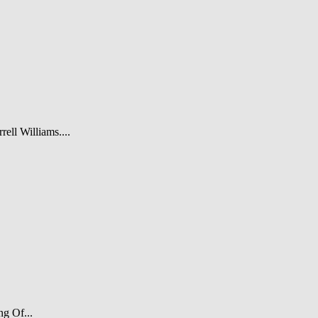
rell Williams....
ng Of...