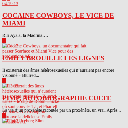
04.19.13
COCAINE COWBOYS, LE VICE DE
MIAMI
Riri Ayala, la Madrina….
▶
04.14.13
EMILY BROUILLE LES LIGNES
Il existerait des âmes hétérosexuelles qui n’auraient pas encore
visionné « Blurred...
▶
04.13.13
PIMP, AUTOBIOGRAPHIE CULTE
La vie d’un proxénète racontée par un proxénète, un vrai. Après...
▶
04.12.13