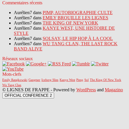
Commentaires récents
Aurélien7 dans
PIMP, AUTOBIOGRAPHIE CULTE
Aurélien7 dans
EMILY BROUILLE LES LIGNES
Aurélien7 dans
THE KING OF NEW YORK
Aurélien7 dans
KANYE WEST, UNE HISTOIRE DE
STYLE
Aurélien7 dans
SOLSAY, LE HIP HOP À LA COOL
Aurélien7 dans
WU TANG CLAN, THE LAST ROCK
BAND ALIVE
Réseaux sociaux
Mots-clefs
Emily Ratajkowski
Gangtser
Iceberg Slim
Kanye West
Pimp
Sol
The King Of New York
Wu Tang Clan
© LIGNES DE FRAPPE - Powered by
WordPress
and
Magazino
OFFICIAL CONFERENCE 2