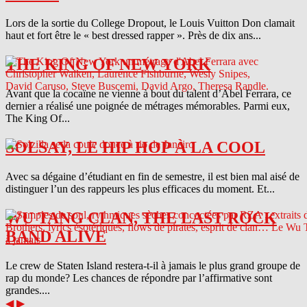
Lors de la sortie du College Dropout, le Louis Vuitton Don clamait
haut et fort être le « best dressed rapper ». Près de dix ans...
THE KING OF NEW YORK
Avant que la cocaïne ne vienne à bout du talent d’Abel Ferrara, ce
dernier a réalisé une poignée de métrages mémorables. Parmi eux,
The King Of...
SOLSAY, LE HIP HOP À LA COOL
Avec sa dégaine d’étudiant en fin de semestre, il est bien mal aisé de
distinguer l’un des rappeurs les plus efficaces du moment. Et...
WU TANG CLAN, THE LAST ROCK
BAND ALIVE
Le crew de Staten Island restera-t-il à jamais le plus grand groupe de
rap du monde? Les chances de répondre par l’affirmative sont
grandes....
◀
▶