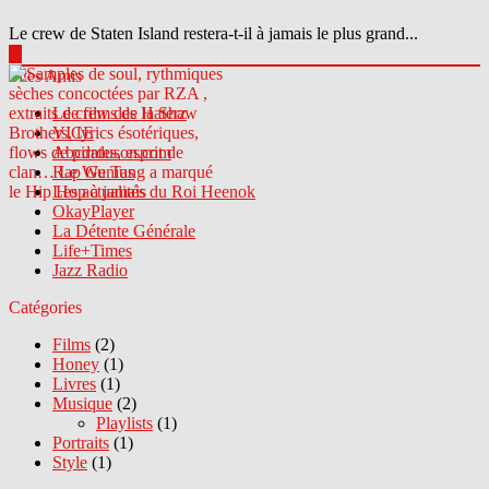
Le crew de Staten Island restera-t-il à jamais le plus grand...
▶
Sites Amis
Le crew des Haterz
VICE
Abcdrduson.com
Rap Genius
Les actualités du Roi Heenok
OkayPlayer
La Détente Générale
Life+Times
Jazz Radio
Catégories
Films
(2)
Honey
(1)
Livres
(1)
Musique
(2)
Playlists
(1)
Portraits
(1)
Style
(1)