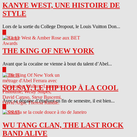
KANYE WEST, UNE HISTOIRE DE
STYLE
Lors de la sortie du College Dropout, le Louis Vuitton Don...
▶
04.11.13
THE KING OF NEW YORK
Avant que la cocaïne ne vienne à bout du talent d’Abel...
▶
04.10.13
SOLSAY, LE HIP HOP À LA COOL
Avec sa dégaine d’étudiant en fin de semestre, il est bien...
▶
04.09.13
WU TANG CLAN, THE LAST ROCK
BAND ALIVE