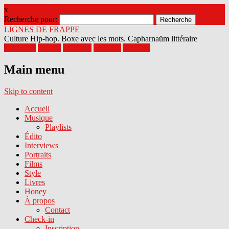
x
Recherche pour:
LIGNES DE FRAPPE
Culture Hip-hop. Boxe avec les mots. Capharnaüm littéraire
Facebook
Twitter
Google+
Pinterest
Youtube
Main menu
Skip to content
Accueil
Musique
Playlists
Édito
Interviews
Portraits
Films
Style
Livres
Honey
À propos
Contact
Check-in
Inscription