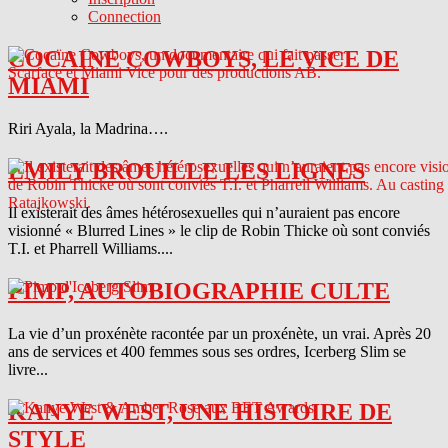
Connection
COCAINE COWBOYS, LE VICE DE
MIAMI
Riri Ayala, la Madrina….
EMILY BROUILLE LES LIGNES
Il existerait des âmes hétérosexuelles qui n’auraient pas encore
visionné « Blurred Lines » le clip de Robin Thicke où sont conviés
T.I. et Pharrell Williams....
PIMP, AUTOBIOGRAPHIE CULTE
La vie d’un proxénète racontée par un proxénète, un vrai. Après 20
ans de services et 400 femmes sous ses ordres, Icerberg Slim se
livre...
KANYE WEST, UNE HISTOIRE DE
STYLE