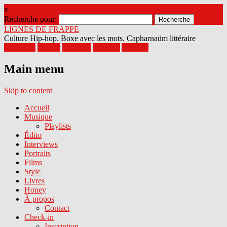
x
Recherche pour:
LIGNES DE FRAPPE
Culture Hip-hop. Boxe avec les mots. Capharnaüm littéraire
Facebook
Twitter
Google+
Pinterest
Youtube
Main menu
Skip to content
Accueil
Musique
Playlists
Édito
Interviews
Portraits
Films
Style
Livres
Honey
À propos
Contact
Check-in
Inscription