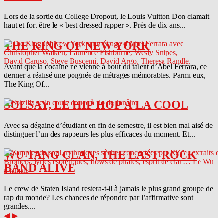
Lors de la sortie du College Dropout, le Louis Vuitton Don clamait
haut et fort être le « best dressed rapper ». Près de dix ans...
THE KING OF NEW YORK
Avant que la cocaïne ne vienne à bout du talent d’Abel Ferrara, ce
dernier a réalisé une poignée de métrages mémorables. Parmi eux,
The King Of...
SOLSAY, LE HIP HOP À LA COOL
Avec sa dégaine d’étudiant en fin de semestre, il est bien mal aisé de
distinguer l’un des rappeurs les plus efficaces du moment. Et...
WU TANG CLAN, THE LAST ROCK
BAND ALIVE
Le crew de Staten Island restera-t-il à jamais le plus grand groupe de
rap du monde? Les chances de répondre par l’affirmative sont
grandes....
◀
▶