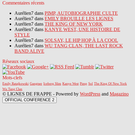
Commentaires récents
Aurélien7 dans
PIMP, AUTOBIOGRAPHIE CULTE
Aurélien7 dans
EMILY BROUILLE LES LIGNES
Aurélien7 dans
THE KING OF NEW YORK
Aurélien7 dans
KANYE WEST, UNE HISTOIRE DE
STYLE
Aurélien7 dans
SOLSAY, LE HIP HOP À LA COOL
Aurélien7 dans
WU TANG CLAN, THE LAST ROCK
BAND ALIVE
Réseaux sociaux
Mots-clefs
Emily Ratajkowski
Gangtser
Iceberg Slim
Kanye West
Pimp
Sol
The King Of New York
Wu Tang Clan
© LIGNES DE FRAPPE - Powered by
WordPress
and
Magazino
OFFICIAL CONFERENCE 2