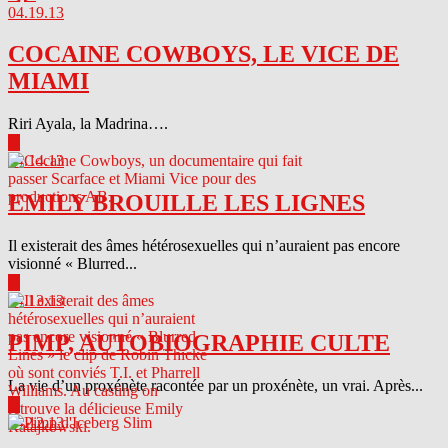
04.19.13
COCAINE COWBOYS, LE VICE DE
MIAMI
Riri Ayala, la Madrina….
▶
04.14.13
EMILY BROUILLE LES LIGNES
Il existerait des âmes hétérosexuelles qui n’auraient pas encore
visionné « Blurred...
▶
04.13.13
PIMP, AUTOBIOGRAPHIE CULTE
La vie d’un proxénète racontée par un proxénète, un vrai. Après...
▶
04.12.13