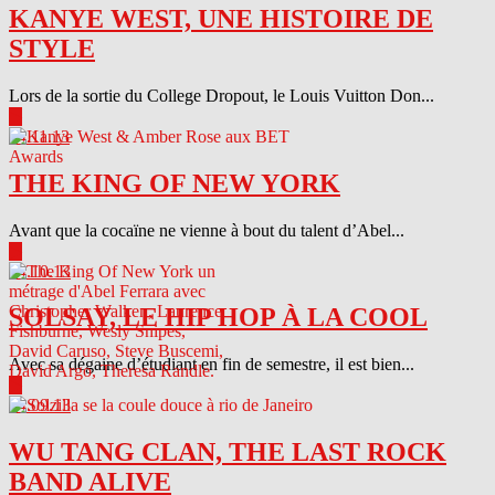
KANYE WEST, UNE HISTOIRE DE
STYLE
Lors de la sortie du College Dropout, le Louis Vuitton Don...
▶
04.11.13
THE KING OF NEW YORK
Avant que la cocaïne ne vienne à bout du talent d’Abel...
▶
04.10.13
SOLSAY, LE HIP HOP À LA COOL
Avec sa dégaine d’étudiant en fin de semestre, il est bien...
▶
04.09.13
WU TANG CLAN, THE LAST ROCK
BAND ALIVE