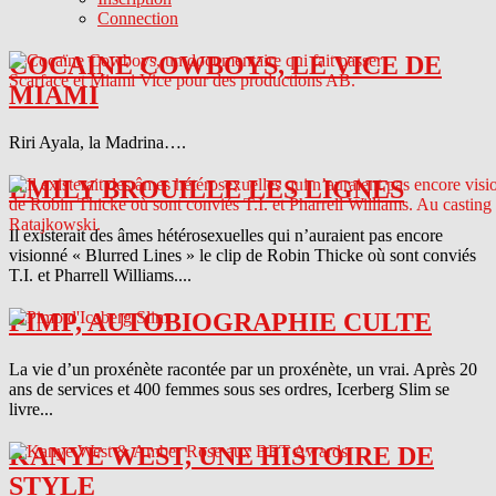
Connection
COCAINE COWBOYS, LE VICE DE
MIAMI
Riri Ayala, la Madrina….
EMILY BROUILLE LES LIGNES
Il existerait des âmes hétérosexuelles qui n’auraient pas encore
visionné « Blurred Lines » le clip de Robin Thicke où sont conviés
T.I. et Pharrell Williams....
PIMP, AUTOBIOGRAPHIE CULTE
La vie d’un proxénète racontée par un proxénète, un vrai. Après 20
ans de services et 400 femmes sous ses ordres, Icerberg Slim se
livre...
KANYE WEST, UNE HISTOIRE DE
STYLE