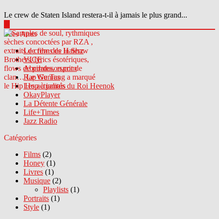
Le crew de Staten Island restera-t-il à jamais le plus grand...
▶
Sites Amis
Le crew des Haterz
VICE
Abcdrduson.com
Rap Genius
Les actualités du Roi Heenok
OkayPlayer
La Détente Générale
Life+Times
Jazz Radio
Catégories
Films
(2)
Honey
(1)
Livres
(1)
Musique
(2)
Playlists
(1)
Portraits
(1)
Style
(1)