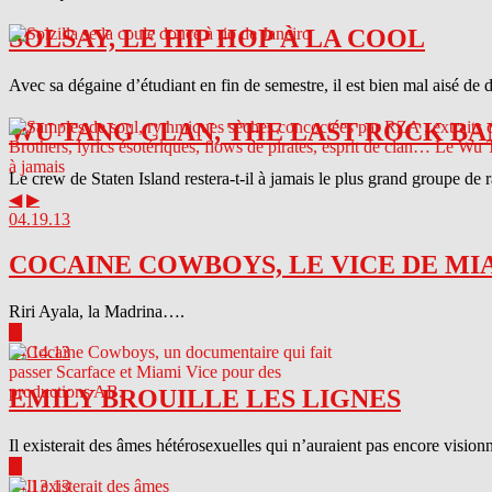
SOLSAY, LE HIP HOP À LA COOL
Avec sa dégaine d’étudiant en fin de semestre, il est bien mal aisé de 
WU TANG CLAN, THE LAST ROCK BA
Le crew de Staten Island restera-t-il à jamais le plus grand groupe de
◀
▶
04.19.13
COCAINE COWBOYS, LE VICE DE MI
Riri Ayala, la Madrina….
▶
04.14.13
EMILY BROUILLE LES LIGNES
Il existerait des âmes hétérosexuelles qui n’auraient pas encore visionn
▶
04.13.13