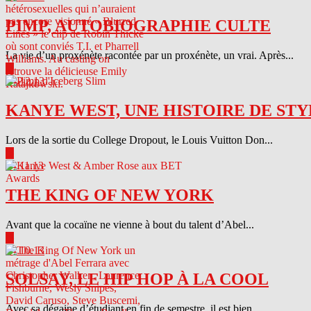
PIMP, AUTOBIOGRAPHIE CULTE
La vie d’un proxénète racontée par un proxénète, un vrai. Après...
▶
04.12.13
KANYE WEST, UNE HISTOIRE DE STY
Lors de la sortie du College Dropout, le Louis Vuitton Don...
▶
04.11.13
THE KING OF NEW YORK
Avant que la cocaïne ne vienne à bout du talent d’Abel...
▶
04.10.13
SOLSAY, LE HIP HOP À LA COOL
Avec sa dégaine d’étudiant en fin de semestre, il est bien...