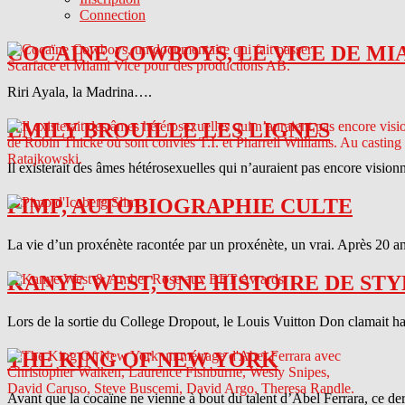
Connection
COCAINE COWBOYS, LE VICE DE MI
Riri Ayala, la Madrina….
EMILY BROUILLE LES LIGNES
Il existerait des âmes hétérosexuelles qui n’auraient pas encore vision
PIMP, AUTOBIOGRAPHIE CULTE
La vie d’un proxénète racontée par un proxénète, un vrai. Après 20 ans
KANYE WEST, UNE HISTOIRE DE STY
Lors de la sortie du College Dropout, le Louis Vuitton Don clamait haut 
THE KING OF NEW YORK
Avant que la cocaïne ne vienne à bout du talent d’Abel Ferrara, ce d