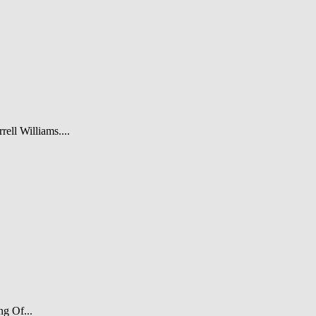
rell Williams....
ng Of...