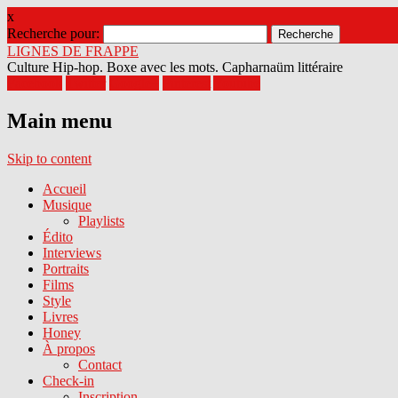
x
Recherche pour:
LIGNES DE FRAPPE
Culture Hip-hop. Boxe avec les mots. Capharnaüm littéraire
Facebook
Twitter
Google+
Pinterest
Youtube
Main menu
Skip to content
Accueil
Musique
Playlists
Édito
Interviews
Portraits
Films
Style
Livres
Honey
À propos
Contact
Check-in
Inscription