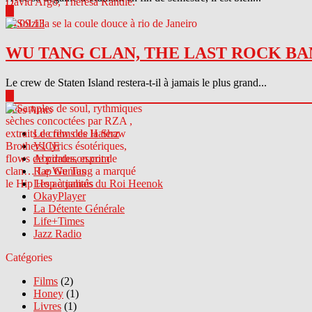
▶
04.09.13
WU TANG CLAN, THE LAST ROCK BA
Le crew de Staten Island restera-t-il à jamais le plus grand...
▶
Sites Amis
Le crew des Haterz
VICE
Abcdrduson.com
Rap Genius
Les actualités du Roi Heenok
OkayPlayer
La Détente Générale
Life+Times
Jazz Radio
Catégories
Films
(2)
Honey
(1)
Livres
(1)