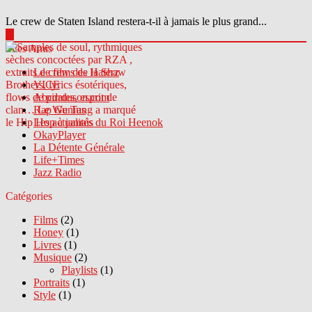
Le crew de Staten Island restera-t-il à jamais le plus grand...
▶
Sites Amis
Le crew des Haterz
VICE
Abcdrduson.com
Rap Genius
Les actualités du Roi Heenok
OkayPlayer
La Détente Générale
Life+Times
Jazz Radio
Catégories
Films
(2)
Honey
(1)
Livres
(1)
Musique
(2)
Playlists
(1)
Portraits
(1)
Style
(1)