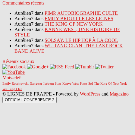
Commentaires récents
Aurélien7 dans
PIMP, AUTOBIOGRAPHIE CULTE
Aurélien7 dans
EMILY BROUILLE LES LIGNES
Aurélien7 dans
THE KING OF NEW YORK
Aurélien7 dans
KANYE WEST, UNE HISTOIRE DE
STYLE
Aurélien7 dans
SOLSAY, LE HIP HOP À LA COOL
Aurélien7 dans
WU TANG CLAN, THE LAST ROCK
BAND ALIVE
Réseaux sociaux
Mots-clefs
Emily Ratajkowski
Gangtser
Iceberg Slim
Kanye West
Pimp
Sol
The King Of New York
Wu Tang Clan
© LIGNES DE FRAPPE - Powered by
WordPress
and
Magazino
OFFICIAL CONFERENCE 2