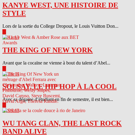
KANYE WEST, UNE HISTOIRE DE
STYLE
Lors de la sortie du College Dropout, le Louis Vuitton Don...
▶
04.11.13
THE KING OF NEW YORK
Avant que la cocaïne ne vienne à bout du talent d’Abel...
▶
04.10.13
SOLSAY, LE HIP HOP À LA COOL
Avec sa dégaine d’étudiant en fin de semestre, il est bien...
▶
04.09.13
WU TANG CLAN, THE LAST ROCK
BAND ALIVE