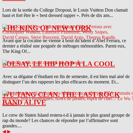
Lors de la sortie du College Dropout, le Louis Vuitton Don clamait
haut et fort être le « best dressed rapper ». Près de dix ans...
THE KING OF NEW YORK
Avant que la cocaïne ne vienne à bout du talent d’Abel Ferrara, ce
dernier a réalisé une poignée de métrages mémorables. Parmi eux,
The King Of...
SOLSAY, LE HIP HOP À LA COOL
Avec sa dégaine d’étudiant en fin de semestre, il est bien mal aisé de
distinguer l’un des rappeurs les plus efficaces du moment. Et...
WU TANG CLAN, THE LAST ROCK
BAND ALIVE
Le crew de Staten Island restera-t-il à jamais le plus grand groupe de
rap du monde? Les chances de répondre par l’affirmative sont
grandes....
◀
▶