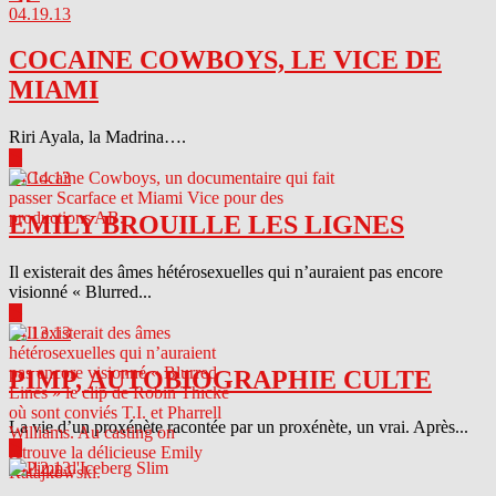
04.19.13
COCAINE COWBOYS, LE VICE DE
MIAMI
Riri Ayala, la Madrina….
▶
04.14.13
EMILY BROUILLE LES LIGNES
Il existerait des âmes hétérosexuelles qui n’auraient pas encore
visionné « Blurred...
▶
04.13.13
PIMP, AUTOBIOGRAPHIE CULTE
La vie d’un proxénète racontée par un proxénète, un vrai. Après...
▶
04.12.13