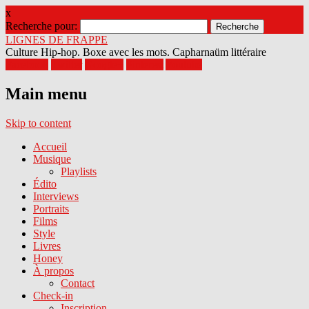
x
Recherche pour:
LIGNES DE FRAPPE
Culture Hip-hop. Boxe avec les mots. Capharnaüm littéraire
Facebook
Twitter
Google+
Pinterest
Youtube
Main menu
Skip to content
Accueil
Musique
Playlists
Édito
Interviews
Portraits
Films
Style
Livres
Honey
À propos
Contact
Check-in
Inscription