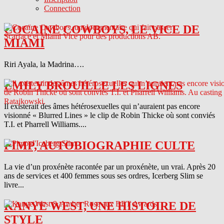
Connection
COCAINE COWBOYS, LE VICE DE
MIAMI
Riri Ayala, la Madrina….
EMILY BROUILLE LES LIGNES
Il existerait des âmes hétérosexuelles qui n’auraient pas encore
visionné « Blurred Lines » le clip de Robin Thicke où sont conviés
T.I. et Pharrell Williams....
PIMP, AUTOBIOGRAPHIE CULTE
La vie d’un proxénète racontée par un proxénète, un vrai. Après 20
ans de services et 400 femmes sous ses ordres, Icerberg Slim se
livre...
KANYE WEST, UNE HISTOIRE DE
STYLE